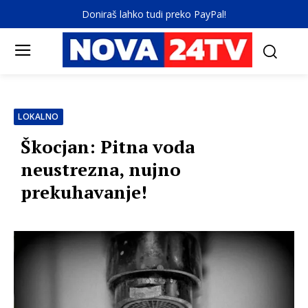
Doniraš lahko tudi preko PayPal!
LOKALNO
Škocjan: Pitna voda
neustrezna, nujno
prekuhavanje!