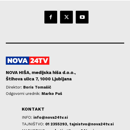
NOVA HIŠA, medijska hiša d.o.o.,
Štihova ulica 7, 1000 Ljubljana
Direktor:
Boris Tomašič
Odgovorni urednik:
Marko Puš
KONTAKT
INFO:
info@nova24tv.si
TAJNIŠTVO:
01 2355293,
tajnistvo@nova24tv.si