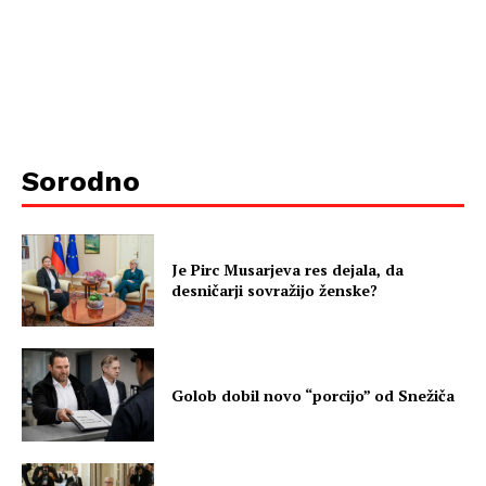
Sorodno
Je Pirc Musarjeva res dejala, da
desničarji sovražijo ženske?
Golob dobil novo “porcijo” od Snežiča