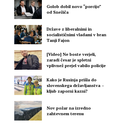
Golob dobil novo “porcijo”
od Snežiča
Države z liberalnimi in
socialističnimi vladami v bran
Tanji Fajon
[Video] Ne boste verjeli,
zaradi česar je spletni
vplivnež prejel vabilo policije
Kako je Rusinja prišla do
slovenskega državljanstva –
kljub zaporni kazni?
Nov požar na izredno
zahtevnem terenu