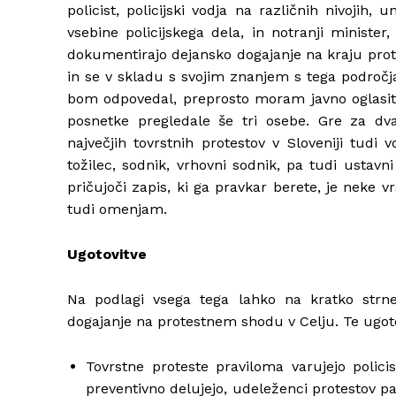
policist, policijski vodja na različnih nivojih,
vsebine policijskega dela, in notranji minister,
dokumentirajo dejansko dogajanje na kraju prot
in se v skladu s svojim znanjem s tega področja
bom odpovedal, preprosto moram javno oglasiti
posnetke pregledale še tri osebe. Gre za dva
največjih tovrstnih protestov v Sloveniji tudi 
tožilec, sodnik, vrhovni sodnik, pa tudi ustav
pričujoči zapis, ki ga pravkar berete, je neke v
tudi omenjam.
Ugotovitve
Na podlagi vsega tega lahko na kratko strnem
dogajanje na protestnem shodu v Celju. Te ugoto
Tovrstne proteste praviloma varujejo polici
preventivno delujejo, udeleženci protestov pa j