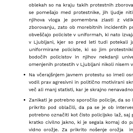
oblekah so na kraju takih protestnih zborov
se pomešajo med protestnike, jih ljudje nit
njihova vloga je pomembna zlasti z vid
zborovanju, zato ob morebitnih incidentih 
obveščajo policiste v uniformah, ki nato izvaj
v Ljubljani, kjer so pred leti tudi potekali
uniformirane policiste, ki so jim protestnik
bodočih policistov in njihov nekdanji uni
omenjenih protestih v Ljubljani nikoli nisem vi
Na včerajšnjem javnem protestu so imeli osredn
vodil prav agresivni in politično motivirani sk
več ali manj statisti, kar je skrajno nenavad
Zanikati je potrebno sporočilo policije, da so b
prikrito pod oblačili, da pa se je ob interven
potrebno označiti kot čisto policijsko laž, saj
kratko civilno jakno, ki je segala komaj do p
vidno orožje. Za prikrito nošenje orožja i