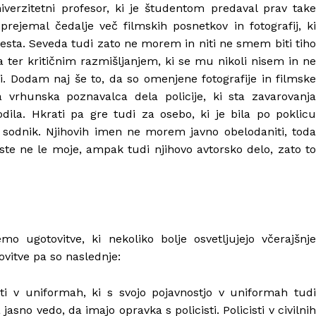
 univerzitetni profesor, ki je študentom predaval prav take
 prejemal čedalje več filmskih posnetkov in fotografij, ki
esta. Seveda tudi zato ne morem in niti ne smem biti tiho
 ter kritičnim razmišljanjem, ki se mu nikoli nisem in ne
. Dodam naj še to, da so omenjene fotografije in filmske
 vrhunska poznavalca dela policije, ki sta zavarovanja
vodila. Hkrati pa gre tudi za osebo, ki je bila po poklicu
ni sodnik. Njihovih imen ne morem javno obelodaniti, toda
rste ne le moje, ampak tudi njihovo avtorsko delo, zato to
o ugotovitve, ki nekoliko bolje osvetljujejo včerajšnje
vitve pa so naslednje:
sti v uniformah, ki s svojo pojavnostjo v uniformah tudi
asno vedo, da imajo opravka s policisti. Policisti v civilnih