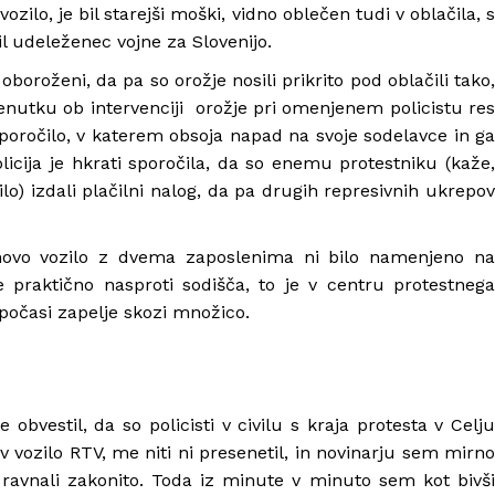
vozilo, je bil starejši moški, vidno oblečen tudi v oblačila, s
 bil udeleženec vojne za Slovenijo.
lu oboroženi, da pa so orožje nosili prikrito pod oblačili tako,
renutku ob intervenciji orožje pri omenjenem policistu res
 sporočilo, v katerem obsoja napad na svoje sodelavce in ga
icija je hkrati sporočila, da so enemu protestniku (kaže,
ilo) izdali plačilni nalog, da pa drugih represivnih ukrepov
jihovo vozilo z dvema zaposlenima ni bilo namenjeno na
e praktično nasproti sodišča, to je v centru protestnega
j počasi zapelje skozi množico.
e obvestil, da so policisti v civilu s kraja protesta v Celju
a v vozilo RTV, me niti ni presenetil, in novinarju sem mirno
i ravnali zakonito. Toda iz minute v minuto sem kot bivši