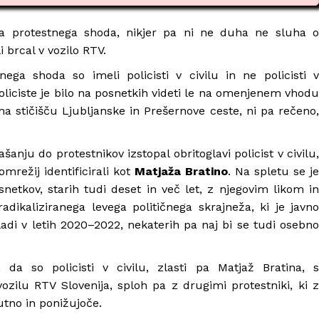
a protestnega shoda, nikjer pa ni ne duha ne sluha o
i brcal v vozilo RTV.
ega shoda so imeli policisti v civilu in ne policisti v
oliciste je bilo na posnetkih videti le na omenjenem vhodu
 stičišču Ljubljanske in Prešernove ceste, ni pa rečeno,
anju do protestnikov izstopal obritoglavi policist v civilu,
mrežij identificirali kot
Matjaža Bratino
. Na spletu se je
snetkov, starih tudi deset in več let, z njegovim likom in
radikaliziranega levega političnega skrajneža, ki je javno
vladi v letih 2020–2022, nekaterih pa naj bi se tudi osebno
 da so policisti v civilu, zlasti pa Matjaž Bratina, s
vozilu RTV Slovenija, sploh pa z drugimi protestniki, ki z
utno in ponižujoče.