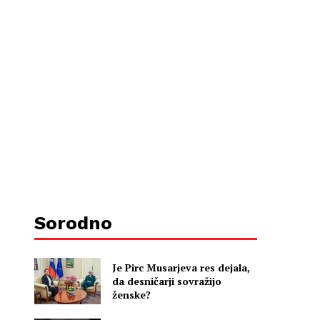
Sorodno
Je Pirc Musarjeva res dejala,
da desničarji sovražijo
ženske?