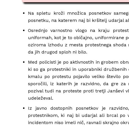
Na spletu kroži množica posnetkov sameg
posnetku, na katerem naj bi kršitelj udarjal al
Osrednjo varnostno vlogo na kraju protestn
uniformah, kot je to običajno, uniformirane p
oziroma izhodu z mesta protestnega shoda na
da jih drugod sploh ni bilo.
Med policisti je po aktivnostih in grobem obnaš
ki so ga protestniki in uporabniki družbenih o
kmalu po protestu pojavilo veliko število po
sporočili, iz katerih je razvidno, da gre za 
pozival tudi na proteste proti tretji Janševi 
udeleževal.
Iz javno dostopnih posnetkov je razvidno,
protestnikom, ki naj bi udarjal ali brcal po 
incidentom niso imeli nič, ravnali skrajno okr