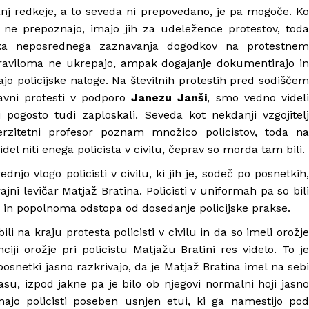
anj redkeje, a to seveda ni prepovedano, je pa mogoče. Ko
i ne prepoznajo, imajo jih za udeležence protestov, toda
ika neposrednega zaznavanja dogodkov na protestnem
praviloma ne ukrepajo, ampak dogajanje dokumentirajo in
ajo policijske naloge. Na številnih protestih pred sodiščem
 javni protesti v podporo
Janezu Janši
, smo vedno videli
i pogosto tudi zaploskali. Seveda kot nekdanji vzgojitelj
verzitetni profesor poznam množico policistov, toda na
del niti enega policista v civilu, čeprav so morda tam bili.
jo vlogo policisti v civilu, ki jih je, sodeč po posnetkih,
rajni levičar Matjaž Bratina. Policisti v uniformah pa so bili
no in popolnoma odstopa od dosedanje policijske prakse.
ili na kraju protesta policisti v civilu in da so imeli orožje
ciji orožje pri policistu Matjažu Bratini res videlo. To je
 posnetki jasno razkrivajo, da je Matjaž Bratina imel na sebi
asu, izpod jakne pa je bilo ob njegovi normalni hoji jasno
majo policisti poseben usnjen etui, ki ga namestijo pod