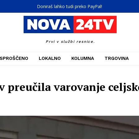
Doniraš lahko tudi preko PayPal!
Prvi v službi resnice.
SPROŠČENO
LOKALNO
KOLUMNA
TRGOVINA
 preučila varovanje celjsk