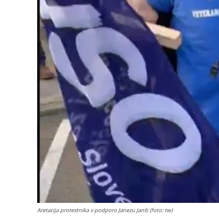
Aretacija protestnika v podporo Janezu Janši (foto: tw)