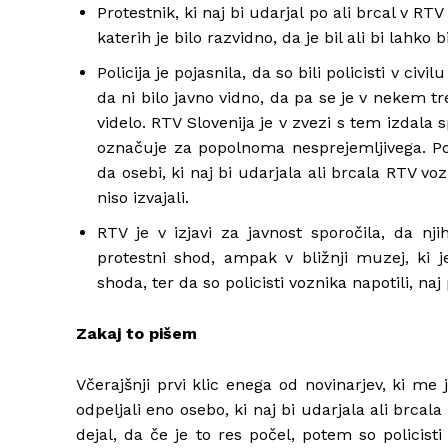
Protestnik, ki naj bi udarjal po ali brcal v RTV 
katerih je bilo razvidno, da je bil ali bi lahko
Policija je pojasnila, da so bili policisti v civi
da ni bilo javno vidno, da pa se je v nekem t
videlo. RTV Slovenija je v zvezi s tem izdala
označuje za popolnoma nesprejemljivega. Pol
da osebi, ki naj bi udarjala ali brcala RTV voz
niso izvajali.
RTV je v izjavi za javnost sporočila, da n
protestni shod, ampak v bližnji muzej, ki j
shoda, ter da so policisti voznika napotili, na
Zakaj to pišem
Včerajšnji prvi klic enega od novinarjev, ki me j
odpeljali eno osebo, ki naj bi udarjala ali brcal
dejal, da če je to res počel, potem so policist