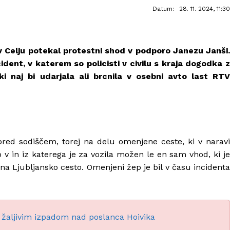
Datum:
28. 11. 2024, 11:30
 v Celju potekal protestni shod v podporo Janezu Janši.
ident, v katerem so policisti v civilu s kraja dogodka z
ki naj bi udarjala ali brcnila v osebni avto last RTV
 pred sodiščem, torej na delu omenjene ceste, ki v naravi
v in iz katerega je za vozila možen le en sam vhod, ki je
 na Ljubljansko cesto. Omenjeni žep je bil v času incidenta
z žaljivim izpadom nad poslanca Hoivika