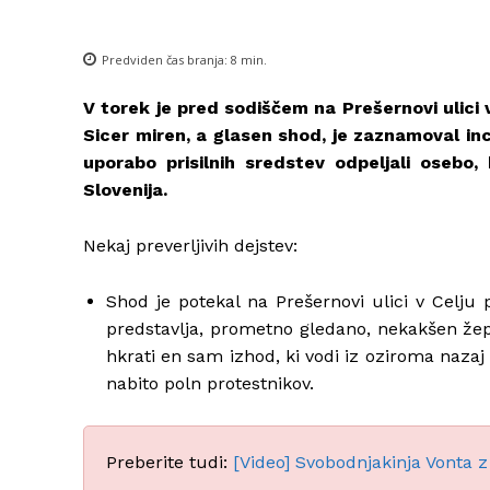
Predviden čas branja:
8
min.
V torek je pred sodiščem na Prešernovi ulici
Sicer miren, a glasen shod, je zaznamoval inc
uporabo prisilnih sredstev odpeljali osebo, 
Slovenija.
Nekaj preverljivih dejstev:
Shod je potekal na Prešernovi ulici v Celju
predstavlja, prometno gledano, nekakšen žep 
hkrati en sam izhod, ki vodi iz oziroma nazaj
nabito poln protestnikov.
Preberite tudi:
[Video] Svobodnjakinja Vonta 