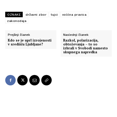
OZNAKE
državni zbor
tujci
volilna pravica
zakonodaja
Prejšnji članek
Naslednji članek
Kdo se je uprl izrojenosti
Razkol, polarizacija,
v središču Ljubljane?
obtoževanja – to so
izbrali v Svobodi namesto
skupnega napredka