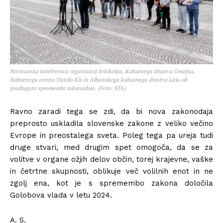
Novinarska konferenca organizacij Infokolpa, Kulturnega drustva Gmajna,
Kulturnega centra Danilo Kis in Albanskega kulturnega drustva Liria ob
predlagani spremembi zakonodaje. (Foto: STA)
Ravno zaradi tega se zdi, da bi nova zakonodaja
preprosto uskladila slovenske zakone z veliko večino
Evrope in preostalega sveta. Poleg tega pa ureja tudi
druge stvari, med drugim spet omogoča, da se za
volitve v organe ožjih delov občin, torej krajevne, vaške
in četrtne skupnosti, oblikuje več volilnih enot in ne
zgolj ena, kot je s spremembo zakona določila
Golobova vlada v letu 2024.
A. S.