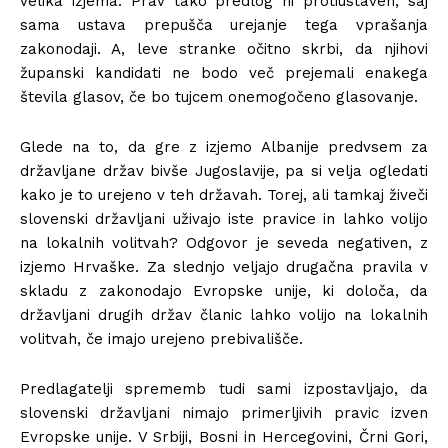
velika izjema. Prav tako predlog ni protiustaven, saj
sama ustava prepušča urejanje tega vprašanja
zakonodaji. A, leve stranke očitno skrbi, da njihovi
županski kandidati ne bodo več prejemali enakega
števila glasov, če bo tujcem onemogočeno glasovanje.
Glede na to, da gre z izjemo Albanije predvsem za
državljane držav bivše Jugoslavije, pa si velja ogledati
kako je to urejeno v teh državah. Torej, ali tamkaj živeči
slovenski državljani uživajo iste pravice in lahko volijo
na lokalnih volitvah? Odgovor je seveda negativen, z
izjemo Hrvaške. Za slednjo veljajo drugačna pravila v
skladu z zakonodajo Evropske unije, ki določa, da
državljani drugih držav članic lahko volijo na lokalnih
volitvah, če imajo urejeno prebivališče.
Predlagatelji sprememb tudi sami izpostavljajo, da
slovenski državljani nimajo primerljivih pravic izven
Evropske unije. V Srbiji, Bosni in Hercegovini, Črni Gori,