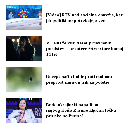
[Video] RTV nad socialna omrežja, ker
jih politiki ne potrebujejo več
V Ceuti že vsaj deset prijavljenih
posilstev – nekatere žrtve stare komaj
14 let
Recept naših babic proti muham:
preprost naravni trik za poletje
Bodo ukrajinski napadi na
najbogatejšo Rusinjo ključna točka
pritiska na Putina?