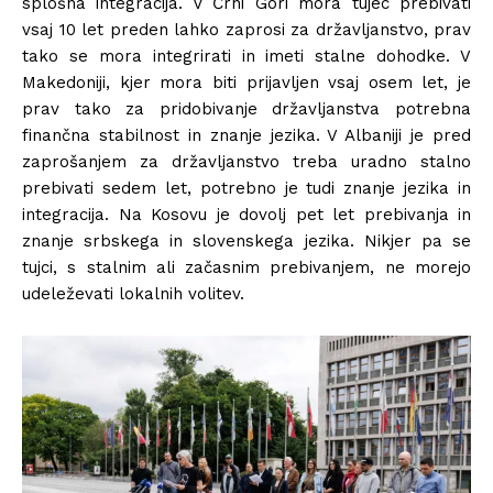
splošna integracija. V Črni Gori mora tujec prebivati
vsaj 10 let preden lahko zaprosi za državljanstvo, prav
tako se mora integrirati in imeti stalne dohodke. V
Makedoniji, kjer mora biti prijavljen vsaj osem let, je
prav tako za pridobivanje državljanstva potrebna
finančna stabilnost in znanje jezika. V Albaniji je pred
zaprošanjem za državljanstvo treba uradno stalno
prebivati sedem let, potrebno je tudi znanje jezika in
integracija. Na Kosovu je dovolj pet let prebivanja in
znanje srbskega in slovenskega jezika. Nikjer pa se
tujci, s stalnim ali začasnim prebivanjem, ne morejo
udeleževati lokalnih volitev.