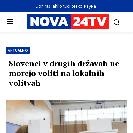
Doniraš lahko tudi preko PayPal!
AKTUALNO
Slovenci v drugih državah ne
morejo voliti na lokalnih
volitvah