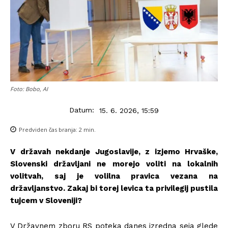
Foto: Bobo, AI
Datum:
15. 6. 2026, 15:59
Predviden čas branja:
2
min.
V državah nekdanje Jugoslavije, z izjemo Hrvaške,
Slovenski državljani ne morejo voliti na lokalnih
volitvah, saj je volilna pravica vezana na
državljanstvo. Zakaj bi torej levica ta privilegij pustila
tujcem v Sloveniji?
V Državnem zboru RS poteka danes izredna seja glede