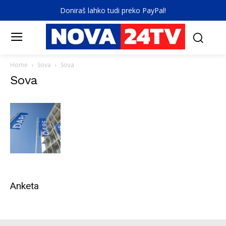
Doniraš lahko tudi preko PayPal!
Home
Sova
Sova
Sova
Anketa