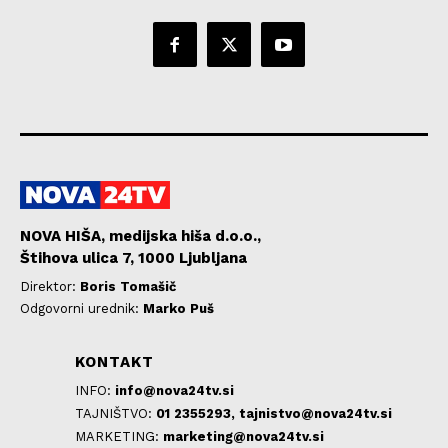
NOVA HIŠA, medijska hiša d.o.o.,
Štihova ulica 7, 1000 Ljubljana
Direktor:
Boris Tomašič
Odgovorni urednik:
Marko Puš
KONTAKT
INFO:
info@nova24tv.si
TAJNIŠTVO:
01 2355293,
tajnistvo@nova24tv.si
MARKETING:
marketing@nova24tv.si