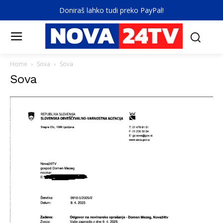
Doniraš lahko tudi preko PayPal!
Home
Sova
Sova
Sova