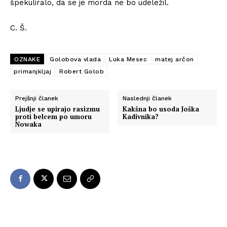
špekuliralo, da se je morda ne bo udeležil.
C. Š.
OZNAKE
Golobova vlada
Luka Mesec
matej arčon
primanjkljaj
Robert Golob
Prejšnji članek
Naslednji članek
Ljudje se upirajo rasizmu
Kakšna bo usoda Joška
proti belcem po umoru
Kadivnika?
Nowaka