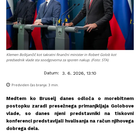
Klemen Boštjančič kot takratni finančni minister in Robert Golob kot
predsednik vlade sta soodgovorna za sporen nakup. (Foto: STA)
Datum:
3. 6. 2026, 13:10
Predviden čas branja:
3
min.
Medtem ko Bruselj danes odloča o morebitnem
postopku zaradi presežnega primanjkljaja Golobove
vlade, so danes njeni predstavniki na tiskovni
konferenci predstavljali hvalisanja na račun njihovega
dobrega dela.