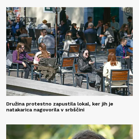
Družina protestno zapustila lokal, ker jih je
natakarica nagovorila v srbščini