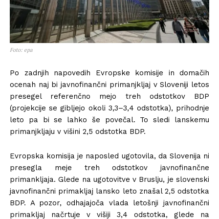
Foto: epa
Po zadnjih napovedih Evropske komisije in domačih
ocenah naj bi javnofinančni primanjkljaj v Sloveniji letos
presegel referenčno mejo treh odstotkov BDP
(projekcije se gibljejo okoli 3,3–3,4 odstotka), prihodnje
leto pa bi se lahko še povečal. To sledi lanskemu
primanjkljaju v višini 2,5 odstotka BDP.
Evropska komisija je naposled ugotovila, da Slovenija ni
presegla meje treh odstotkov javnofinančne
primankljaja. Glede na ugotovitve v Bruslju, je slovenski
javnofinančni primakljaj lansko leto znašal 2,5 odstotka
BDP. A pozor, odhajajoča vlada letošnji javnofinančni
primakljaj načrtuje v višiji 3,4 odstotka, glede na