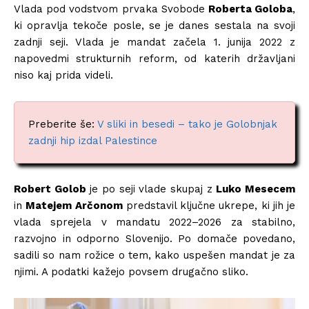
Vlada pod vodstvom prvaka Svobode
Roberta Goloba
,
ki opravlja tekoče posle, se je danes sestala na svoji
zadnji seji. Vlada je mandat začela 1. junija 2022 z
napovedmi strukturnih reform, od katerih državljani
niso kaj prida videli.
Preberite še:
V sliki in besedi – tako je Golobnjak
zadnji hip izdal Palestince
Robert Golob
je po seji vlade skupaj z
Luko Mesecem
in
Matejem Arčonom
predstavil ključne ukrepe, ki jih je
vlada sprejela v mandatu 2022–2026 za stabilno,
razvojno in odporno Slovenijo. Po domače povedano,
sadili so nam rožice o tem, kako uspešen mandat je za
njimi. A podatki kažejo povsem drugačno sliko.