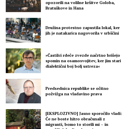
opozorili na volilne kršitve Goloba,
Bratuškove in Hana
Družina protestno zapustila lokal, ker
jih je natakarica nagovorila v srbščini
»Častilci rdeče zvezde načrtno brišejo
spomin na osamosvojitev, ker jim stari
dialektični boj bolj ustreza«
Predsednica republike se očitno
požvižga na vladavino prava
[EKSPLOZIVNO] Jasno sporočilo vladi:
Če ne boste hitro obračunali z
migranti, bomo to storili mi – in