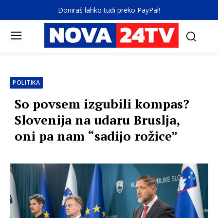
Doniraš lahko tudi preko PayPal!
POLITIKA
So povsem izgubili kompas?
Slovenija na udaru Bruslja,
oni pa nam “sadijo rožice”