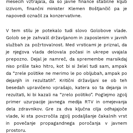
mesecih vztrajala, da so javne finance stabilne kljub
izzivom, finančni minister Klemen Boštjančič pa je
napovedi označil za konzervativne.
V tem stilu je potekalo tudi slovo Golobove vlade.
Golob se je zahvalil državljanom in zaposlenim v javnih
službah za požrtovalnost. Med vrsticami je priznal, da
je njegova vlada delovala počasi in ukrepe uvajala
prepozno. Dejal je namreč, da spremembe marsikdaj
niso prišle tako hitro, kot bi si želel tudi sam, ampak
da “zrele politike ne merimo le po obljubah, ampak po
dejanjih in rezultatih”. Kritični državljani se ob teh
besedah upravičeno vprašajo, katera so ta dejanja in
rezultati, ki bi kazali na “zrelo politiko”. Poglejmo zgolj
primer uzurpacije javnega medija RTV in omejevanja
dela zdravnikov. Gre za dva ključna cilja odhajajoče
vlade, ki sta povzročila zgolj podaljšanje čakalnih vrst
in povečanje propagandnega poročanja v javnem
prostoru.