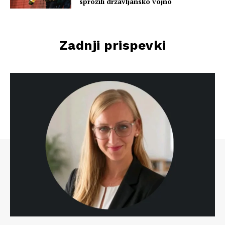
sprožili državljansko vojno
Zadnji prispevki