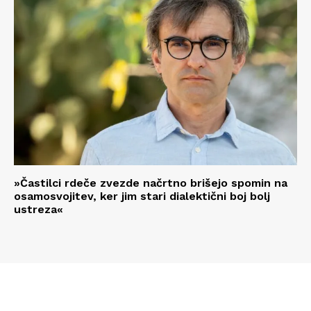
»Častilci rdeče zvezde načrtno brišejo spomin na
osamosvojitev, ker jim stari dialektični boj bolj
ustreza«