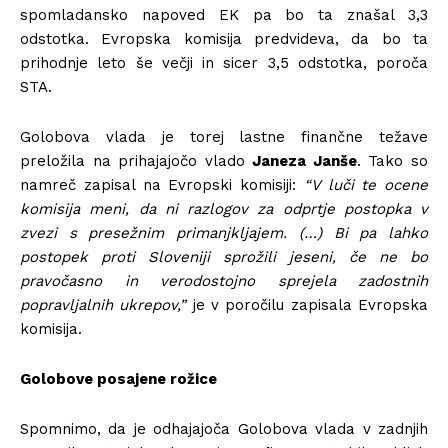
spomladansko napoved EK pa bo ta znašal 3,3
odstotka. Evropska komisija predvideva, da bo ta
prihodnje leto še večji in sicer 3,5 odstotka, poroča
STA.
Golobova vlada je torej lastne finančne težave
preložila na prihajajočo vlado
Janeza Janše
. Tako so
namreč zapisal na Evropski komisiji:
“V luči te ocene
komisija meni, da ni razlogov za odprtje postopka v
zvezi s presežnim primanjkljajem. (…) Bi pa lahko
postopek proti Sloveniji sprožili jeseni, če ne bo
pravočasno in verodostojno sprejela zadostnih
popravljalnih ukrepov,”
je v poročilu zapisala Evropska
komisija.
Golobove posajene rožice
Spomnimo, da je odhajajoča Golobova vlada v zadnjih