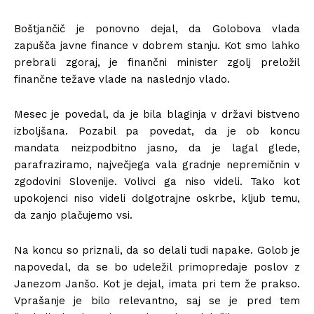
Boštjančič je ponovno dejal, da Golobova vlada
zapušča javne finance v dobrem stanju. Kot smo lahko
prebrali zgoraj, je finančni minister zgolj preložil
finančne težave vlade na naslednjo vlado.
Mesec je povedal, da je bila blaginja v državi bistveno
izboljšana. Pozabil pa povedat, da je ob koncu
mandata neizpodbitno jasno, da je lagal glede,
parafraziramo, največjega vala gradnje nepremičnin v
zgodovini Slovenije. Volivci ga niso videli. Tako kot
upokojenci niso videli dolgotrajne oskrbe, kljub temu,
da zanjo plačujemo vsi.
Na koncu so priznali, da so delali tudi napake. Golob je
napovedal, da se bo udeležil primopredaje poslov z
Janezom Janšo. Kot je dejal, imata pri tem že prakso.
Vprašanje je bilo relevantno, saj se je pred tem