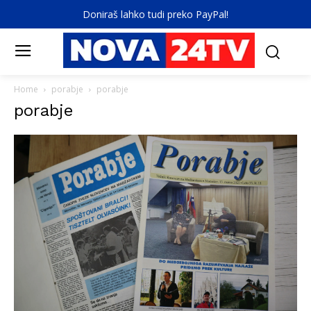
Doniraš lahko tudi preko PayPal!
Home
porabje
porabje
porabje