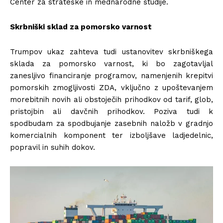
Center za strateške in mednarodne študije.
Skrbniški sklad za pomorsko varnost
Trumpov ukaz zahteva tudi ustanovitev skrbniškega
sklada za pomorsko varnost, ki bo zagotavljal
zanesljivo financiranje programov, namenjenih krepitvi
pomorskih zmogljivosti ZDA, vključno z upoštevanjem
morebitnih novih ali obstoječih prihodkov od tarif, glob,
pristojbin ali davčnih prihodkov. Poziva tudi k
spodbudam za spodbujanje zasebnih naložb v gradnjo
komercialnih komponent ter izboljšave ladjedelnic,
popravil in suhih dokov.