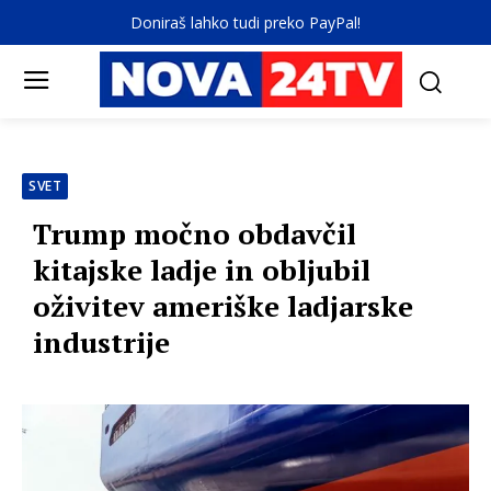
Doniraš lahko tudi preko PayPal!
SVET
Trump močno obdavčil
kitajske ladje in obljubil
oživitev ameriške ladjarske
industrije