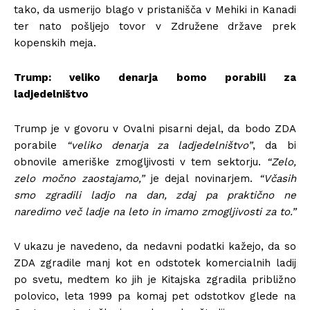
tako, da usmerijo blago v pristanišča v Mehiki in Kanadi
ter nato pošljejo tovor v Združene države prek
kopenskih meja.
Trump: veliko denarja bomo porabili za
ladjedelništvo
Trump je v govoru v Ovalni pisarni dejal, da bodo ZDA
porabile
“veliko denarja za ladjedelništvo”
, da bi
obnovile ameriške zmogljivosti v tem sektorju.
“Zelo,
zelo močno zaostajamo,”
je dejal novinarjem.
“Včasih
smo zgradili ladjo na dan, zdaj pa praktično ne
naredimo več ladje na leto in imamo zmogljivosti za to.”
V ukazu je navedeno, da nedavni podatki kažejo, da so
ZDA zgradile manj kot en odstotek komercialnih ladij
po svetu, medtem ko jih je Kitajska zgradila približno
polovico, leta 1999 pa komaj pet odstotkov glede na