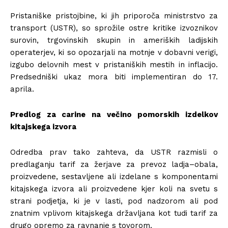
Pristaniške pristojbine, ki jih priporoča ministrstvo za
transport (USTR), so sprožile ostre kritike izvoznikov
surovin, trgovinskih skupin in ameriških ladijskih
operaterjev, ki so opozarjali na motnje v dobavni verigi,
izgubo delovnih mest v pristaniških mestih in inflacijo.
Predsedniški ukaz mora biti implementiran do 17.
aprila.
Predlog za carine na večino pomorskih izdelkov
kitajskega izvora
Odredba prav tako zahteva, da USTR razmisli o
predlaganju tarif za žerjave za prevoz ladja–obala,
proizvedene, sestavljene ali izdelane s komponentami
kitajskega izvora ali proizvedene kjer koli na svetu s
strani podjetja, ki je v lasti, pod nadzorom ali pod
znatnim vplivom kitajskega državljana kot tudi tarif za
drugo opremo za ravnanje s tovorom.