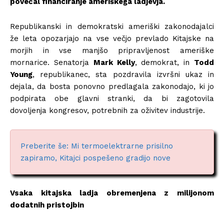
povečal financiranje ameriškega ladjevja.
Republikanski in demokratski ameriški zakonodajalci
že leta opozarjajo na vse večjo prevlado Kitajske na
morjih in vse manjšo pripravljenost ameriške
mornarice. Senatorja
Mark Kelly
, demokrat, in
Todd
Young
, republikanec, sta pozdravila izvršni ukaz in
dejala, da bosta ponovno predlagala zakonodajo, ki jo
podpirata obe glavni stranki, da bi zagotovila
dovoljenja kongresov, potrebnih za oživitev industrije.
Preberite še: Mi termoelektrarne prisilno
zapiramo, Kitajci pospešeno gradijo nove
Vsaka kitajska ladja obremenjena z milijonom
dodatnih pristojbin