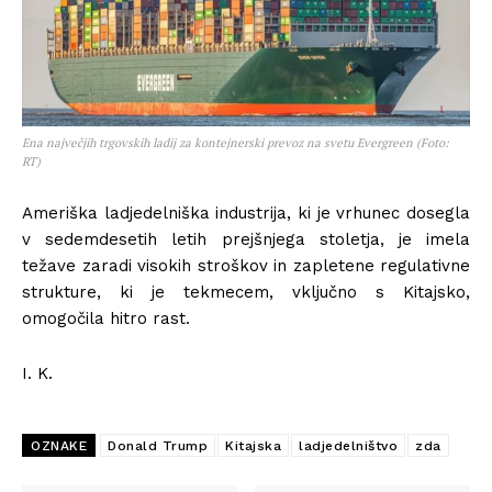
Ena največjih trgovskih ladij za kontejnerski prevoz na svetu Evergreen (Foto:
RT)
Ameriška ladjedelniška industrija, ki je vrhunec dosegla
v sedemdesetih letih prejšnjega stoletja, je imela
težave zaradi visokih stroškov in zapletene regulativne
strukture, ki je tekmecem, vključno s Kitajsko,
omogočila hitro rast.
I. K.
OZNAKE
Donald Trump
Kitajska
ladjedelništvo
zda