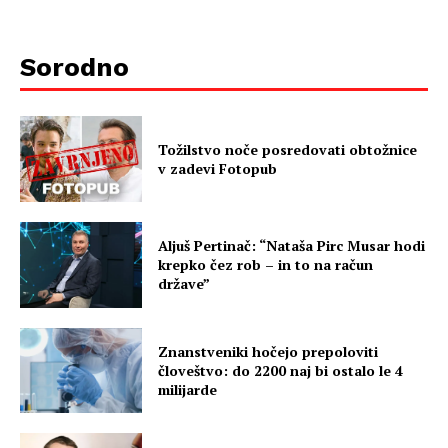
Sorodno
Tožilstvo noče posredovati obtožnice
v zadevi Fotopub
Aljuš Pertinač: “Nataša Pirc Musar hodi
krepko čez rob – in to na račun
države”
Znanstveniki hočejo prepoloviti
človeštvo: do 2200 naj bi ostalo le 4
milijarde