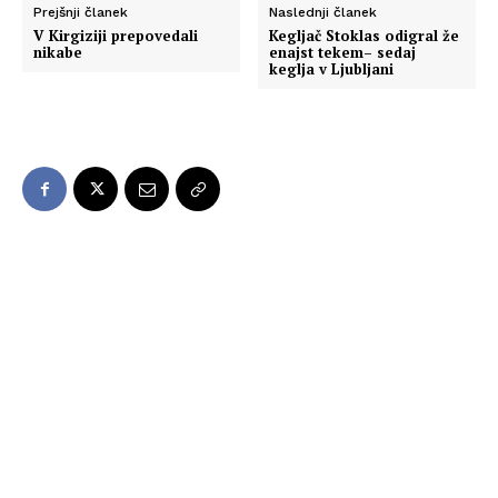
Prejšnji članek
Naslednji članek
V Kirgiziji prepovedali
Kegljač Stoklas odigral že
nikabe
enajst tekem– sedaj
keglja v Ljubljani