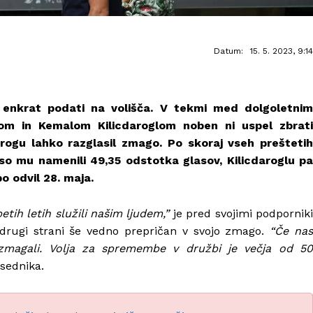
Datum:
15. 5. 2023, 9:14
e enkrat podati na volišča. V tekmi med dolgoletnim
 in Kemalom Kilicdaroglom noben ni uspel zbrati
rogu lahko razglasil zmago. Po skoraj vseh preštetih
i so mu namenili 49,35 odstotka glasov, Kilicdaroglu pa
bo odvil 28. maja.
tih letih služili našim ljudem,”
je pred svojimi podpornik
drugi strani še vedno prepričan v svojo zmago.
“Če na
zmagali. Volja za spremembe v družbi je večja od 50
sednika.