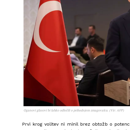
Oganovi glasovi bi lahko odločili o prihodnjem zmagovalcu. (Vir: AFP)
Prvi krog volitev ni minil brez obtožb o poten