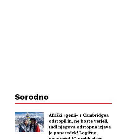
Sorodno
Afriški »genij« s Cambridgea
odstopil in, ne boste verjeli,
tudi njegova odstopna izjava
je ponaredek! Logično,
povprečni IQ prebivalcev