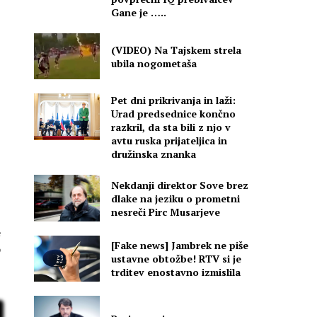
Gane je …..
(VIDEO) Na Tajskem strela
ubila nogometaša
Pet dni prikrivanja in laži:
Urad predsednice končno
razkril, da sta bili z njo v
avtu ruska prijateljica in
družinska znanka
Nekdanji direktor Sove brez
dlake na jeziku o prometni
nesreči Pirc Musarjeve
i
s
[Fake news] Jambrek ne piše
ustavne obtožbe! RTV si je
trditev enostavno izmislila