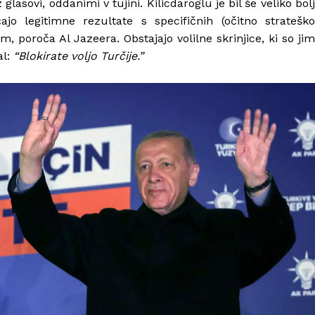
glasovi, oddanimi v tujini. Kilicdaroglu je bil še veliko bolj
ajo legitimne rezultate s specifičnih (očitno strateško
m, poroča Al Jazeera. Obstajajo volilne skrinjice, ki so jim
al:
“Blokirate voljo Turčije.”