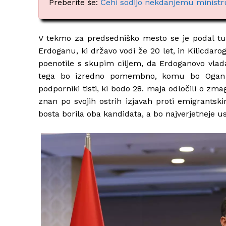
Preberite še:
Čehi sodijo nekdanjemu ministr
V tekmo za predsedniško mesto se je podal t
Erdoganu, ki državo vodi že 20 let, in Kilicdarog
poenotile s skupim ciljem, da Erdoganovo vladav
tega bo izredno pomembno, komu bo Ogan na
podporniki tisti, ki bodo 28. maja odločili o zm
znan po svojih ostrih izjavah proti emigrantsk
bosta borila oba kandidata, a bo najverjetneje u