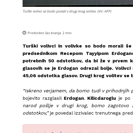
Turški volivci se bodo podali v drugi krog volitev. (Vir: AFP)
Predviden čas branja:
2
min.
Turški volivci in volivke so bodo morali š
predsednikom Recepom Tayyipom Erdoganom
potrebnih 50 odstotkov, da bi že v prvem k
glasovih se je Erdogan odrezal bolje. Volivc
45,06 odstotka glasov. Drugi krog volitev se 
“Iskreno verjamem, da bomo tudi v prihodnjih pe
bojevito razglasil
Erdogan
.
Kilicdaroglu
je po 
narod pošlje v drugi krog, bomo zagotovo 
odstotkov,”
je povedal izzivalec trenutnega pred