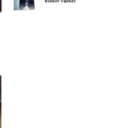
Borisov vajenec
a