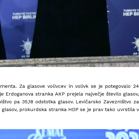
amenta. Za glasove volivcev in volivk se je potegovalo 24
je Erdoganova stranka AKP prejela največje število glasov,
ništvo pa 35,18 odstotka glasov. Levičarsko Zavezništvo za
v glasov, prokurdska stranka HDP se je prav tako uvrstila v