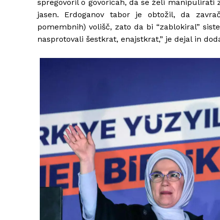
spregovoril o govoricah, da se želi manipulirati z 
jasen. Erdoganov tabor je obtožil, da zavrač
pomembnih) volišč, zato da bi “zablokiral” siste
nasprotovali šestkrat, enajstkrat,” je dejal in dod