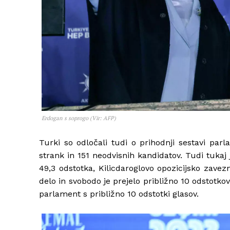
Erdogan s soprogo (Vir: AFP)
Turki so odločali tudi o prihodnji sestavi parl
strank in 151 neodvisnih kandidatov. Tudi tukaj 
49,3 odstotka, Kilicdaroglovo opozicijsko zavez
delo in svobodo je prejelo približno 10 odstotko
parlament s približno 10 odstotki glasov.