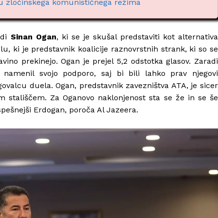
u zločinskega komunističnega režima
udi
Sinan Ogan
, ki se je skušal predstaviti kot alternativ
lu, ki je predstavnik koalicije raznovrstnih strank, ki so se
ino prekinejo. Ogan je prejel 5,2 odstotka glasov. Zaradi
menil svojo podporo, saj bi bili lahko prav njegovi
agovalcu duela. Ogan, predstavnik zavezništva ATA, je sicer
im stališčem. Za Oganovo naklonjenost sta se že in se še
spešnejši Erdogan, poroča Al Jazeera.