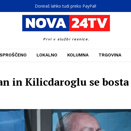
Doniraš lahko tudi preko PayPal!
Prvi v službi resnice.
SPROŠČENO
LOKALNO
KOLUMNA
TRGOVINA
an in Kilicdaroglu se bost