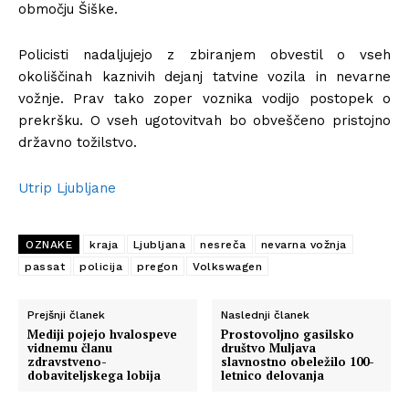
območju Šiške.
Policisti nadaljujejo z zbiranjem obvestil o vseh
okoliščinah kaznivih dejanj tatvine vozila in nevarne
vožnje. Prav tako zoper voznika vodijo postopek o
prekršku. O vseh ugotovitvah bo obveščeno pristojno
državno tožilstvo.
Utrip Ljubljane
OZNAKE
kraja
Ljubljana
nesreča
nevarna vožnja
passat
policija
pregon
Volkswagen
Prejšnji članek
Naslednji članek
Mediji pojejo hvalospeve
Prostovoljno gasilsko
vidnemu članu
društvo Muljava
zdravstveno-
slavnostno obeležilo 100-
dobaviteljskega lobija
letnico delovanja