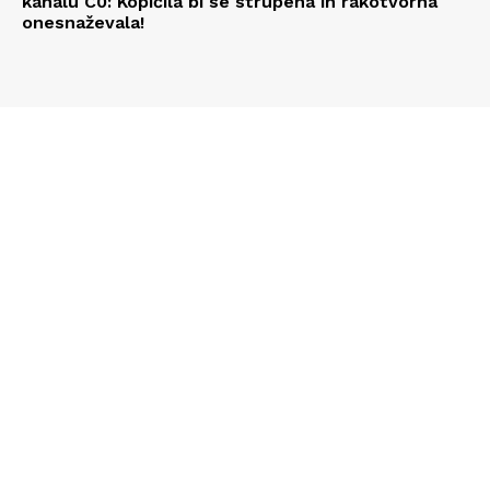
kanalu C0: Kopičila bi se strupena in rakotvorna
onesnaževala!