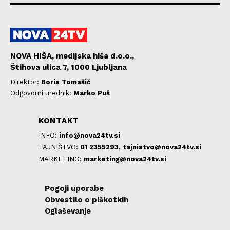
NOVA HIŠA, medijska hiša d.o.o.,
Štihova ulica 7, 1000 Ljubljana
Direktor:
Boris Tomašič
Odgovorni urednik:
Marko Puš
KONTAKT
INFO:
info@nova24tv.si
TAJNIŠTVO:
01 2355293,
tajnistvo@nova24tv.si
MARKETING:
marketing@nova24tv.si
Pogoji uporabe
Obvestilo o piškotkih
Oglaševanje