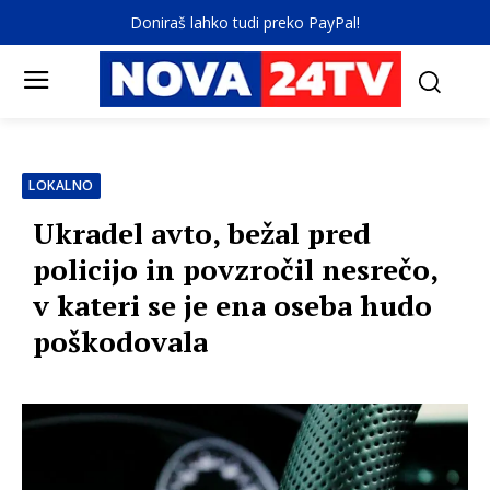
Doniraš lahko tudi preko PayPal!
LOKALNO
Ukradel avto, bežal pred
policijo in povzročil nesrečo,
v kateri se je ena oseba hudo
poškodovala