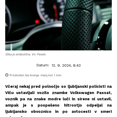
Slika je simbolična. Vir: Pexels
Datum:
12. 9. 2024, 8:43
Predviden čas branja:
manj kot 1
min.
Včeraj nekaj pred polnočjo so ljubljanski policisti na
Viču ustavljali vozilo znamke Volkswagen Passat,
voznik pa na znake modre luči in sirene ni ustavil,
ampak je s pospešeno hitrostjo odpeljal na
ljubljansko obvoznico in po avtocesti v smeri