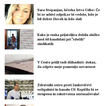
Sara Stepanjan, hčerka žrtve Udbe: Če
bi se arhivi odprli,se bi vedelo, kdo je
bil dober človek in kdo slab
Kako je ruska prijateljica dobila službo
med 60 kandidati pri “rdečih”
sindikatih
V Ceuto prišli tudi džihadisti: dokaz,
da odprte meje pomenijo nevarnost
Zdravniki ostro proti Jankovićevi
sežigalnici in kanalu C0: Kopičila bi se
strupena in rakotvorna onesnaževala!