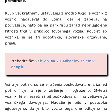
primorske.
Kljub večkratnemu ustavljanju z modro lučjo je voznik z
vožnjo nadaljeval do Loma, kjer je zapeljal na
počivališče, nato pa na parkirišču zaradi neprilagojene
hitrosti trčil v prikolico tovornega vozila. Policisti so
voznika in še tri sopotnike, slovenske državljane,
prijeli.
Preberite še:
Vabljeni na 29. Mihaelov sejem v
Mengšu
Vsi trije potniki so se v trčenju poškodovali, ena izmed
potnic huje, a njeno življenje ni ogroženo. 21-letni
voznik, ki v nesreči ni bil poškodovan, nima veljavnega
vozniškega dovoljenja. Nadalje je bilo v postopku
ugotovljeno, da je bilo vozilo tega dne odtujeno na