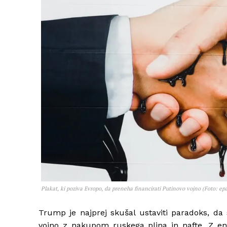
Plakat, ki poziva Evropo, da preneha financirati Putinovo vojno (Foto: ep
Trump je najprej skušal ustaviti paradoks, da
vojno z nakupom ruskega plina in nafte. Z e