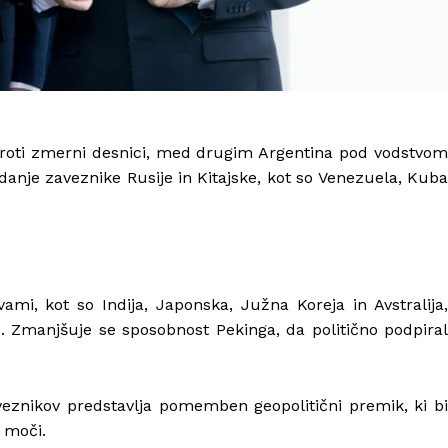
 proti zmerni desnici, med drugim Argentina pod vodstvom
kdanje zaveznike Rusije in Kitajske, kot so Venezuela, Kub
vami, kot so Indija, Japonska, Južna Koreja in Avstralija,
e. Zmanjšuje se sposobnost Pekinga, da politično podpiral
aveznikov predstavlja pomemben geopolitični premik, ki bi
 moči.