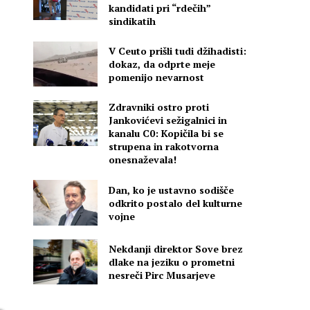
kandidati pri “rdečih”
sindikatih
V Ceuto prišli tudi džihadisti:
dokaz, da odprte meje
pomenijo nevarnost
Zdravniki ostro proti
Jankovićevi sežigalnici in
kanalu C0: Kopičila bi se
strupena in rakotvorna
onesnaževala!
Dan, ko je ustavno sodišče
odkrito postalo del kulturne
vojne
.
Nekdanji direktor Sove brez
dlake na jeziku o prometni
nesreči Pirc Musarjeve