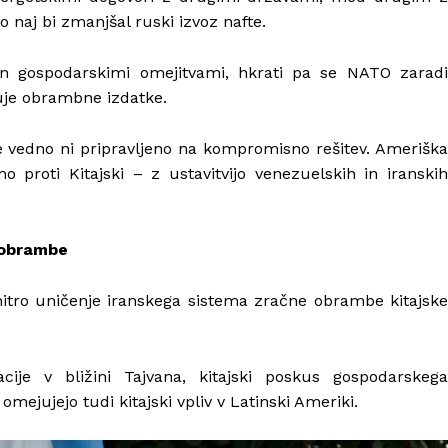
 naj bi zmanjšal ruski izvoz nafte.
in gospodarskimi omejitvami, hkrati pa se NATO zaradi
čuje obrambne izdatke.
 vedno ni pripravljeno na kompromisno rešitev. Ameriška
o proti Kitajski – z ustavitvijo venezuelskih in iranskih
 obrambe
 hitro uničenje iranskega sistema zračne obrambe kitajske
cije v bližini Tajvana, kitajski poskus gospodarskega
omejujejo tudi kitajski vpliv v Latinski Ameriki.