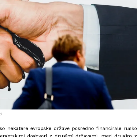
a)
 so nekatere evropske države posredno financirale rusko
nergetskimi dogovori z drugimi državami, med drugim z