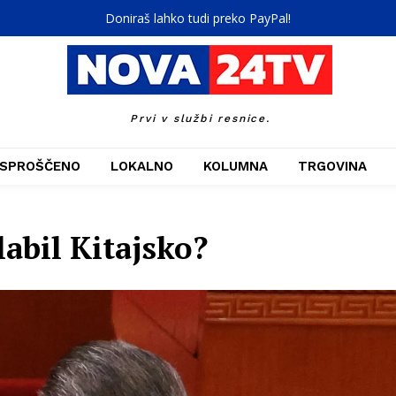
Doniraš lahko tudi preko PayPal!
Prvi v službi resnice.
SPROŠČENO
LOKALNO
KOLUMNA
TRGOVINA
abil Kitajsko?