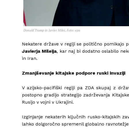
Donald Trump in Javier Milei, Foto: epa
Nekatere države v regiji se politično pomikajo
Javierja Mileija
, kar naj bi dodatno oslabilo ne
in Iran.
Zmanjševanje kitajske podpore ruski invaziji
V azijsko-pacifiški regiji pa ZDA skupaj z drža
postopno gradijo strategijo zadrževanja Kitajsk
Rusijo v vojni v Ukrajini.
Izginjanje nekaterih ključnih rusko-kitajskih z
lahko dolgoročno spremenil globalno ravnotežje