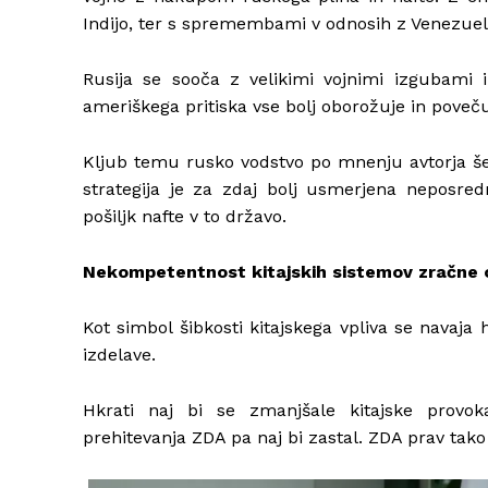
Indijo, ter s spremembami v odnosih z Venezuelo
Rusija se sooča z velikimi vojnimi izgubami 
ameriškega pritiska vse bolj oborožuje in pove
Kljub temu rusko vodstvo po mnenju avtorja še
strategija je za zdaj bolj usmerjena neposredn
pošiljk nafte v to državo.
Nekompetentnost kitajskih sistemov zračne
Kot simbol šibkosti kitajskega vpliva se navaja
izdelave.
Hkrati naj bi se zmanjšale kitajske provoka
prehitevanja ZDA pa naj bi zastal. ZDA prav tako 