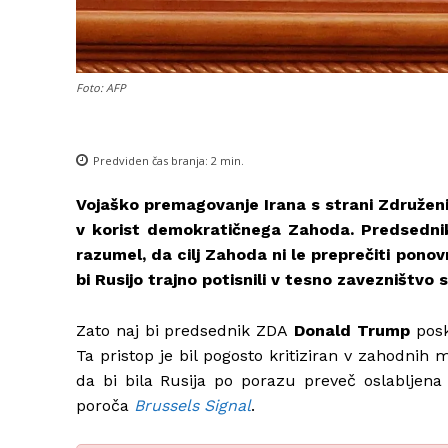
Foto: AFP
Predviden čas branja:
2
min.
Vojaško premagovanje Irana s strani Združeni
v korist demokratičnega Zahoda. Predsednik
razumel, da cilj Zahoda ni le preprečiti ponov
bi Rusijo trajno potisnili v tesno zavezništvo s
Zato naj bi predsednik ZDA
Donald Trump
posk
Ta pristop je bil pogosto kritiziran v zahodnih 
da bi bila Rusija po porazu preveč oslabljena 
poroča
Brussels Signal
.