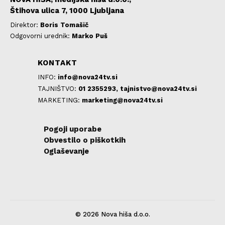
Štihova ulica 7, 1000 Ljubljana
Direktor:
Boris Tomašič
Odgovorni urednik:
Marko Puš
KONTAKT
INFO:
info@nova24tv.si
TAJNIŠTVO:
01 2355293,
tajnistvo@nova24tv.si
MARKETING:
marketing@nova24tv.si
Pogoji uporabe
Obvestilo o piškotkih
Oglaševanje
© 2026 Nova hiša d.o.o.