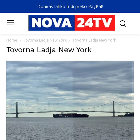
Doniraš lahko tudi preko PayPal!
Home
Tovorna Ladja New York
Tovorna Ladja New York
Tovorna Ladja New York