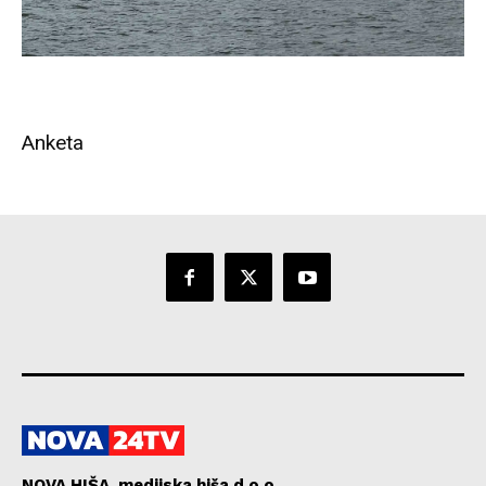
Anketa
NOVA HIŠA, medijska hiša d.o.o.,