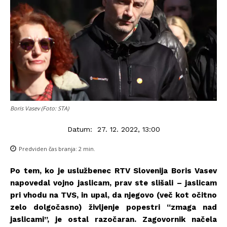
Boris Vasev (Foto: STA)
Datum:
27. 12. 2022, 13:00
Predviden čas branja:
2
min.
Po tem, ko je uslužbenec RTV Slovenija Boris Vasev
napovedal vojno jaslicam, prav ste slišali – jaslicam
pri vhodu na TVS, in upal, da njegovo (več kot očitno
zelo dolgočasno) življenje popestri “zmaga nad
jaslicami”, je ostal razočaran. Zagovornik načela