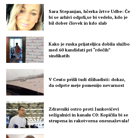
Sara Stepanjan, hčerka žrtve Udbe: Če
bi se arhivi odprli,se bi vedelo, kdo je
bil dober človek in kdo slab
Kako je ruska prijateljica dobila službo
med 60 kandidati pri “rdečih”
sindikatih
V Ceuto prišli tudi džihadisti: dokaz,
da odprte meje pomenijo nevarnost
Zdravniki ostro proti Jankovićevi
sežigalnici in kanalu C0: Kopičila bi se
strupena in rakotvorna onesnaževala!