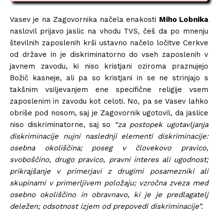
Vasev je na Zagovornika načela enakosti
Miho Lobnika
naslovil prijavo jaslic na vhodu TVS, češ da po mnenju
številnih zaposlenih krši ustavno načelo ločitve Cerkve
od države in je diskriminatorno do vseh zaposlenih v
javnem zavodu, ki niso kristjani oziroma praznujejo
Božič kasneje, ali pa so kristjani in se ne strinjajo s
takšnim vsiljevanjem ene specifične religije vsem
zaposlenim in zavodu kot celoti. No, pa se Vasev lahko
obriše pod nosom, saj je Zagovornik ugotovil, da jaslice
niso diskriminatorne, saj so
“za postopek ugotavljanja
diskriminacije nujni naslednji elementi diskriminacije:
osebna okoliščina; poseg v človekovo pravico,
svoboščino, drugo pravico, pravni interes ali ugodnost;
prikrajšanje v primerjavi z drugimi posamezniki ali
skupinami v primerljivem položaju; vzročna zveza med
osebno okoliščino in obravnavo, ki je je predlagatelj
deležen; odsotnost izjem od prepovedi diskriminacije”.