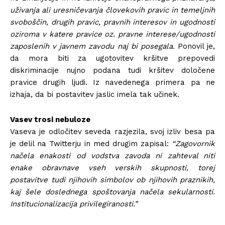
uživanja ali uresničevanja človekovih pravic in temeljnih
svoboščin, drugih pravic, pravnih interesov in ugodnosti
oziroma v katere pravice oz. pravne interese/ugodnosti
zaposlenih v javnem zavodu naj bi posegala.
Ponovil je,
da mora biti za ugotovitev kršitve prepovedi
diskriminacije nujno podana tudi kršitev določene
pravice drugih ljudi. Iz navedenega primera pa ne
izhaja, da bi postavitev jaslic imela tak učinek.
Vasev trosi nebuloze
Vaseva je odločitev seveda razjezila, svoj izliv besa pa
je delil na Twitterju in med drugim zapisal:
“Zagovornik
načela enakosti od vodstva zavoda ni zahteval niti
enake obravnave vseh verskih skupnosti, torej
postavitve tudi njihovih simbolov ob njihovih praznikih,
kaj šele doslednega spoštovanja načela sekularnosti.
Institucionalizacija privilegiranosti.”