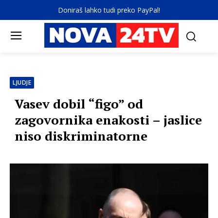
Doniraš lahko tudi preko PayPal!
LJUDJE
Vasev dobil “figo” od
zagovornika enakosti – jaslice
niso diskriminatorne