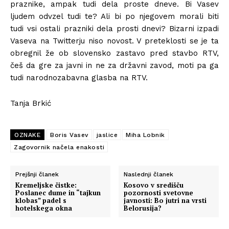
praznike, ampak tudi dela proste dneve. Bi Vasev
ljudem odvzel tudi te? Ali bi po njegovem morali biti
tudi vsi ostali prazniki dela prosti dnevi? Bizarni izpadi
Vaseva na Twitterju niso novost. V preteklosti se je ta
obregnil že ob slovensko zastavo pred stavbo RTV,
češ da gre za javni in ne za državni zavod, moti pa ga
tudi narodnozabavna glasba na RTV.
Tanja Brkić
OZNAKE
Boris Vasev
jaslice
Miha Lobnik
Zagovornik načela enakosti
Prejšnji članek
Naslednji članek
Kremeljske čistke:
Kosovo v središču
Poslanec dume in “tajkun
pozornosti svetovne
klobas” padel s
javnosti: Bo jutri na vrsti
hotelskega okna
Belorusija?