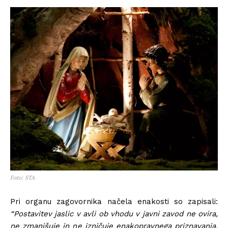
Foto: STA
Pri organu zagovornika načela enakosti so zapisali:
“Postavitev jaslic v avli ob vhodu v javni zavod ne ovira,
ne zmanjšuje in ne izničuje enakopravnega priznavanja,