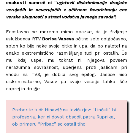
enakosti namreč ni “
ugotovil diskriminacije drugače
verujočih in neverujočih v očitnem favoriziranju ene
verske skupnosti s strani vodstva javnega zavoda”.
Enostavno ne moremo mimo opazke, da je življenje
uslužbenca RTV
Borisa Vaseva
očitno zelo dolgočasno,
sploh ko bije neke svoje bitke in upa, da bo naletel na
enako ekstremistično razmišljanje tudi pri ostalih. Če
mu kdaj uspe, mu tokrat ni. Njegova povsem
nerazumna sovražnost, uperjena proti jaslicam pri
vhodu na TVS, je dobila svoj epilog. Jaslice niso
diskriminatorne, Vasev pa svoje veselje lahko išče
naprej in drugje.
Preberite tudi: Hinavščina levičarjev: “Linčali” bi
profesorja, ker ni dovolj obsodil patra Rupnika,
ob primeru “Pribac” so ostali tiho