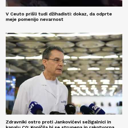
V Ceuto prišli tudi džihadisti: dokaz, da odprte
meje pomenijo nevarnost
Zdravniki ostro proti Jankovićevi sežigalnici in
kanalu C0: Kopičila bi se strupena in rakotvorna