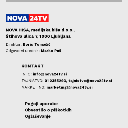
NOVA HIŠA, medijska hiša d.o.o.,
Štihova ulica 7, 1000 Ljubljana
Direktor:
Boris Tomašič
Odgovorni urednik:
Marko Puš
KONTAKT
INFO:
info@nova24tv.si
TAJNIŠTVO:
01 2355293,
tajnistvo@nova24tv.si
MARKETING:
marketing@nova24tv.si
Pogoji uporabe
Obvestilo o piškotkih
Oglaševanje