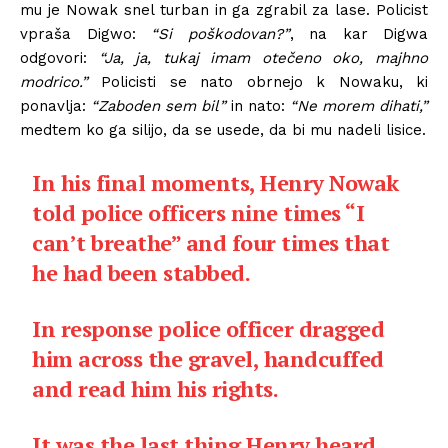
mu je Nowak snel turban in ga zgrabil za lase. Policist
vpraša Digwo:
“Si poškodovan?”
, na kar Digwa
odgovori:
“Ja, ja, tukaj imam otečeno oko, majhno
modrico.”
Policisti se nato obrnejo k Nowaku, ki
ponavlja:
“Zaboden sem bil”
in nato:
“Ne morem dihati,”
medtem ko ga silijo, da se usede, da bi mu nadeli lisice.
In his final moments, Henry Nowak
told police officers nine times “I
can’t breathe” and four times that
he had been stabbed.
In response police officer dragged
him across the gravel, handcuffed
and read him his rights.
It was the last thing Henry heard