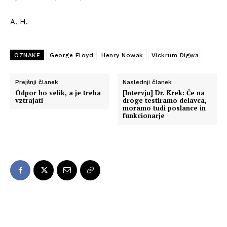
A. H.
OZNAKE
George Floyd
Henry Nowak
Vickrum Digwa
Prejšnji članek
Naslednji članek
Odpor bo velik, a je treba
[Intervju] Dr. Krek: Če na
vztrajati
droge testiramo delavca,
moramo tudi poslance in
funkcionarje