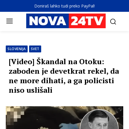
Doniraš lahko tudi preko PayPal!
SLOVENIJA
SVET
[Video] Škandal na Otoku:
zaboden je devetkrat rekel, da
ne more dihati, a ga policisti
niso uslišali