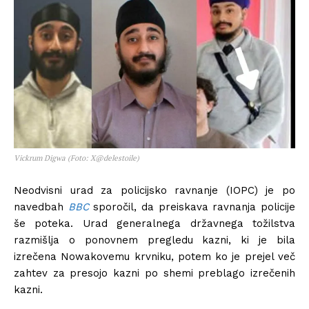
Vickrum Digwa (Foto: X@delestoile)
Neodvisni urad za policijsko ravnanje (IOPC) je po
navedbah
BBC
sporočil, da preiskava ravnanja policije
še poteka. Urad generalnega državnega tožilstva
razmišlja o ponovnem pregledu kazni, ki je bila
izrečena Nowakovemu krvniku, potem ko je prejel več
zahtev za presojo kazni po shemi preblago izrečenih
kazni.