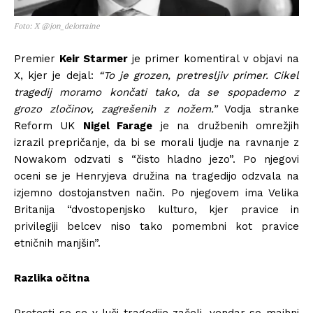
Foto: X @jon_delorraine
Premier
Keir Starmer
je primer komentiral v objavi na
X, kjer je dejal:
“To je grozen, pretresljiv primer. Cikel
tragedij moramo končati tako, da se spopademo z
grozo zločinov, zagrešenih z nožem.”
Vodja stranke
Reform UK
Nigel Farage
je na družbenih omrežjih
izrazil prepričanje, da bi se morali ljudje na ravnanje z
Nowakom odzvati s “čisto hladno jezo”. Po njegovi
oceni se je Henryjeva družina na tragedijo odzvala na
izjemno dostojanstven način. Po njegovem ima Velika
Britanija “dvostopenjsko kulturo, kjer pravice in
privilegiji belcev niso tako pomembni kot pravice
etničnih manjšin”.
Razlika očitna