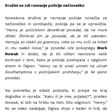
Družini se zdi ravnanje policije nečloveško
Nowakova družina je ravnanje policije označila za
nečloveško in ponižujoče, policija pa se je opravičila.
“Henry je policistom devetkrat povedal, da ne more
dihati. Štirikrat jim je povedal, da je bil zaboden.
Henryja so vlekli po gramozu, roke so mu zvili za hrbet
in mu nadeli lisice,”
je povedal oče pokojnega
Mark
Nowak
in dodal, da je bil očiten neznosno velik
kontrast v tem, kako je policija postopala z njegovim
sinom in Digwo.
“Henry ne bi smel umreti na ulicah
Southamptona v policijskem pridržanju,”
je še jasno
povedal.
Na posnetku je slišati policista, ki prispe na kraj
dogodka in vpraša:
“Kako ti je ime, prijatelj?”
, preden
Nowak, ki leži na hrbtu na tleh, tiho odgovori:
“Henry.”
Ko se video nadaljuje, Digwa stopi v kader in trdi, da