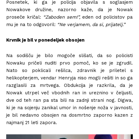
Posnetek, ki ga je policija objavila s soglasjem
Nowakove družine, nazorno kaže, da je Nowak
proseče kričal:
“Zaboden sem!”,
eden od policistov pa
mu je na to odgovoril:
“Ne verjamem, da si, prijatelj.”
Krvnik je bil v ponedeljek obsojen
Na sodišču je bilo mogoče slišati, da so policisti
Nowaku pričeli nuditi prvo pomoč, ko se je zgrudil.
Nato so poklicali rešilca, zdravnik je priletel s
helikopterjem, vendar Henryja niso mogli rešiti in so ga
razglasili za mrtvega. Obdukcija je razkrila, da je
Nowak utrpel več vbodnih ran in ureznino v čeljusti,
dve od teh ran pa sta bili na zadnji strani nog. Digwa,
ki je na sojenju zanikal umor in nošenje noža v javnosti,
je bil nedavno obsojen na dosmrtno zaporno kazen z
najmanj 21 leti zapora.