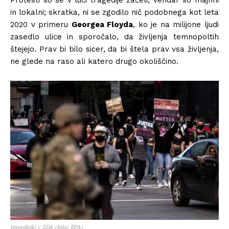
Protesti so se v luči tragedije začeli, vendar so majhni
in lokalni; skratka, ni se zgodilo nič podobnega kot leta
2020 v primeru
Georgea Floyda
, ko je na milijone ljudi
zasedlo ulice in sporočalo, da življenja temnopoltih
štejejo. Prav bi bilo sicer, da bi štela prav vsa življenja,
ne glede na raso ali katero drugo okoliščino.
Izgredniki v ZDA (foto: EPA)