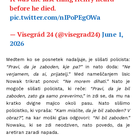
before he died.
pic.twitter.com/nIPoPEgOWa
— Visegrád 24 (@visegrad24)
June 1,
2026
Medtem ko se posnetek nadaljuje, je slišati policista:
“Pravi, da je zaboden, kje pa?”
in nato doda:
“Ne
verjamem, da si, prijatelj.”
Med nameščanjem lisic
Nowak trikrat ponovi:
“Ne morem dihati.”
Nato je
mogoče slišati policista, ki reče:
“Pravi, da je bil
zaboden, zato ga samo preverimo,”
in zdi se, da mu na
kratko dvigne majico okoli pasu. Nato slišimo
policistko, ki vpraša:
“Kam mislite, da je bil zaboden? V
obraz?”,
na kar moški glas odgovori:
“Ni bil zaboden.”
Nowaku, ki se zdi neodziven, nato povedo, da je
aretiran zaradi napada.