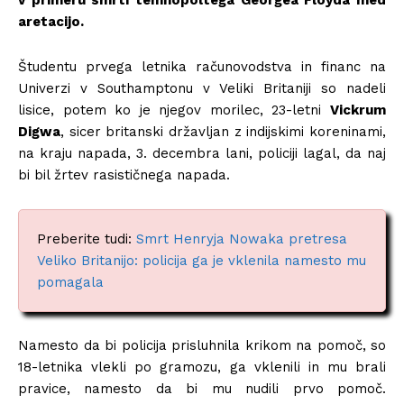
v primeru smrti temnopoltega Georgea Floyda med
aretacijo.
Študentu prvega letnika računovodstva in financ na
Univerzi v Southamptonu v Veliki Britaniji so nadeli
lisice, potem ko je njegov morilec, 23-letni
Vickrum
Digwa
, sicer britanski državljan z indijskimi koreninami,
na kraju napada, 3. decembra lani, policiji lagal, da naj
bi bil žrtev rasističnega napada.
Preberite tudi:
Smrt Henryja Nowaka pretresa
Veliko Britanijo: policija ga je vklenila namesto mu
pomagala
Namesto da bi policija prisluhnila krikom na pomoč, so
18-letnika vlekli po gramozu, ga vklenili in mu brali
pravice, namesto da bi mu nudili prvo pomoč.