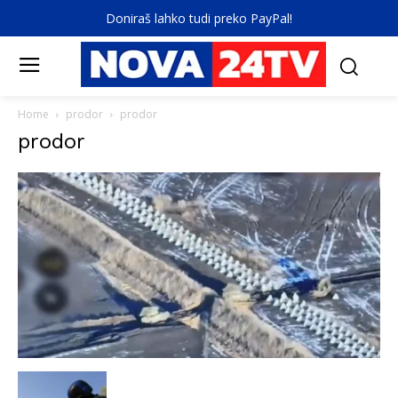
Doniraš lahko tudi preko PayPal!
Home
prodor
prodor
prodor