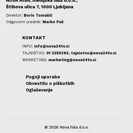
NOVA HIŠA, medijska hiša d.o.o.,
Štihova ulica 7, 1000 Ljubljana
Direktor:
Boris Tomašič
Odgovorni urednik:
Marko Puš
KONTAKT
INFO:
info@nova24tv.si
TAJNIŠTVO:
01 2355293,
tajnistvo@nova24tv.si
MARKETING:
marketing@nova24tv.si
Pogoji uporabe
Obvestilo o piškotkih
Oglaševanje
© 2026 Nova hiša d.o.o.