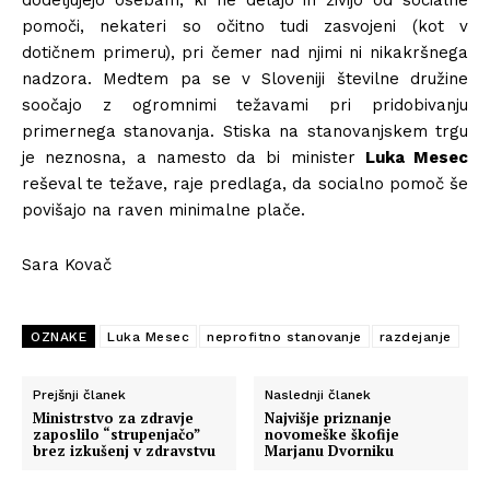
dodeljujejo osebam, ki ne delajo in živijo od socialne
pomoči, nekateri so očitno tudi zasvojeni (kot v
dotičnem primeru), pri čemer nad njimi ni nikakršnega
nadzora. Medtem pa se v Sloveniji številne družine
soočajo z ogromnimi težavami pri pridobivanju
primernega stanovanja. Stiska na stanovanjskem trgu
je neznosna, a namesto da bi minister
Luka Mesec
reševal te težave, raje predlaga, da socialno pomoč še
povišajo na raven minimalne plače.
Sara Kovač
OZNAKE
Luka Mesec
neprofitno stanovanje
razdejanje
Prejšnji članek
Naslednji članek
Ministrstvo za zdravje
Najvišje priznanje
zaposlilo “strupenjačo”
novomeške škofije
brez izkušenj v zdravstvu
Marjanu Dvorniku