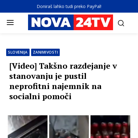
Doniraš lahko tudi preko PayPal!
SLOVENIJA
ZANIMIVOSTI
[Video] Takšno razdejanje v
stanovanju je pustil
neprofitni najemnik na
socialni pomoči