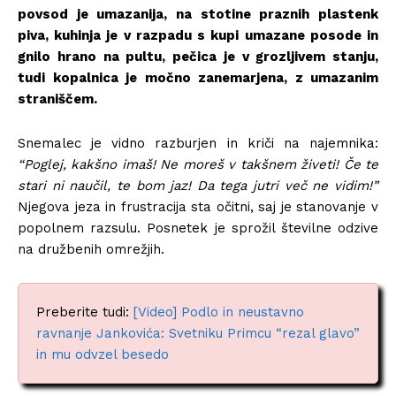
povsod je umazanija, na stotine praznih plastenk
piva, kuhinja je v razpadu s kupi umazane posode in
gnilo hrano na pultu, pečica je v grozljivem stanju,
tudi kopalnica je močno zanemarjena, z umazanim
straniščem.
Snemalec je vidno razburjen in kriči na najemnika:
“Poglej, kakšno imaš! Ne moreš v takšnem živeti! Če te
stari ni naučil, te bom jaz! Da tega jutri več ne vidim!”
Njegova jeza in frustracija sta očitni, saj je stanovanje v
popolnem razsulu. Posnetek je sprožil številne odzive
na družbenih omrežjih.
Preberite tudi:
[Video] Podlo in neustavno
ravnanje Jankovića: Svetniku Primcu “rezal glavo”
in mu odvzel besedo