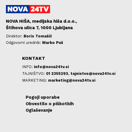
NOVA HIŠA, medijska hiša d.o.o.,
Štihova ulica 7, 1000 Ljubljana
Direktor:
Boris Tomašič
Odgovorni urednik:
Marko Puš
KONTAKT
INFO:
info@nova24tv.si
TAJNIŠTVO:
01 2355293,
tajnistvo@nova24tv.si
MARKETING:
marketing@nova24tv.si
Pogoji uporabe
Obvestilo o piškotkih
Oglaševanje