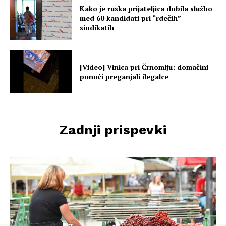
Kako je ruska prijateljica dobila službo
med 60 kandidati pri “rdečih”
sindikatih
[Video] Vinica pri Črnomlju: domačini
ponoči preganjali ilegalce
Zadnji prispevki