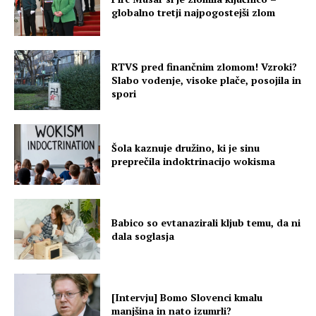
globalno tretji najpogostejši zlom
RTVS pred finančnim zlomom! Vzroki?
Slabo vodenje, visoke plače, posojila in
spori
Šola kaznuje družino, ki je sinu
preprečila indoktrinacijo wokisma
Babico so evtanazirali kljub temu, da ni
dala soglasja
[Intervju] Bomo Slovenci kmalu
manjšina in nato izumrli?