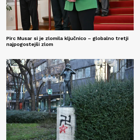
Pirc Musar si je zlomila ključnico – globalno tretji
najpogostejši zlom