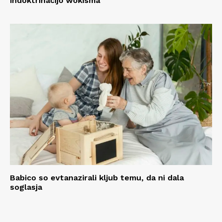
indoktrinacijo wokisma
Babico so evtanazirali kljub temu, da ni dala
soglasja