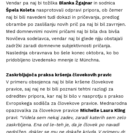
Vendar pa naj bi tožilka
Blanka Žgajnar
in sodnica
Špela Koleta
nasprotovali odpravi pripora, ob čemer
naj bi bili navedeni tudi dokazi in pričevanja, predlog
obrambe po zaslišanju novih prič pa naj bi bil zavrnjen.
Med domnevnimi novimi pričami naj bi bila dva bivša
Novičeva sodelavca, vendar naj bi glede njiju obstajali
zadržki zaradi domnevne subjektivnosti pričanja.
Naslednja obravnava bo šele konec oktobra, ko bo
pridobljeno izvedensko mnenje iz Münchna.
Zaskrbljujoča praksa kršenja človekovih pravic
V primeru obsojenca naj bi bile kršene človekove
pravice, saj naj ne bi bili poznani tehtni razlogi za
odreditev pripora, kar naj bi bilo v nasprotju s prakso
Evropskega sodišča za človekove pravice. Mednarodna
opazovalka za človekove pravice
Michelle Laura Kling
pravi:
“Videla sem nekaj zadev, zaradi katerih sem zelo
zaskrbljena. Ena od le-teh je, da je človek po navadi
nedolžen, dokler se mu ne dokaže krivda. V primeru dr.