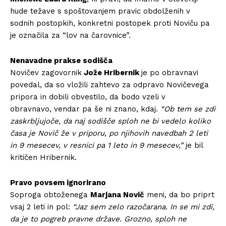
hude težave s spoštovanjem pravic obdolženih v
sodnih postopkih, konkretni postopek proti Noviču pa
je označila za “lov na čarovnice”.
Nenavadne prakse sodišča
Novičev zagovornik
Jože Hribernik
je po obravnavi
povedal, da so vložili zahtevo za odpravo Novičevega
pripora in dobili obvestilo, da bodo vzeli v
obravnavo, vendar pa še ni znano, kdaj.
“Ob tem se zdi
zaskrbljujoče, da naj sodišče sploh ne bi vedelo koliko
časa je Novič že v priporu, po njihovih navedbah 2 leti
in 9 mesecev, v resnici pa 1 leto in 9 mesecev,”
je bil
kritičen Hribernik.
Pravo povsem ignorirano
Soproga obtoženega
Marjana Novič
meni, da bo priprt
vsaj 2 leti in pol:
“Jaz sem zelo razočarana. In se mi zdi,
da je to pogreb pravne države. Grozno, sploh ne