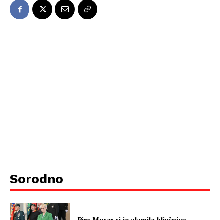
Sorodno
Pirc Musar si je zlomila ključnico –