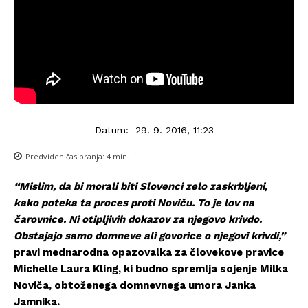
Datum:
29. 9. 2016, 11:23
Predviden čas branja:
4
min.
“Mislim, da bi morali biti Slovenci zelo zaskrbljeni,
kako poteka ta proces proti Noviču. To je lov na
čarovnice. Ni otipljivih dokazov za njegovo krivdo.
Obstajajo samo domneve ali govorice o njegovi krivdi,”
pravi mednarodna opazovalka za človekove pravice
Michelle Laura Kling, ki budno spremlja sojenje Milka
Noviča, obtoženega domnevnega umora Janka
Jamnika.