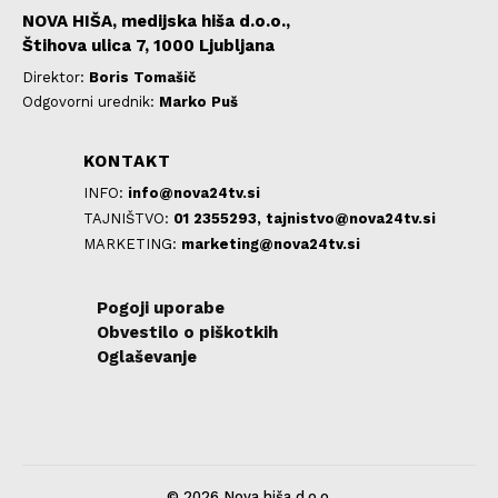
NOVA HIŠA, medijska hiša d.o.o.,
Štihova ulica 7, 1000 Ljubljana
Direktor:
Boris Tomašič
Odgovorni urednik:
Marko Puš
KONTAKT
INFO:
info@nova24tv.si
TAJNIŠTVO:
01 2355293,
tajnistvo@nova24tv.si
MARKETING:
marketing@nova24tv.si
Pogoji uporabe
Obvestilo o piškotkih
Oglaševanje
© 2026 Nova hiša d.o.o.