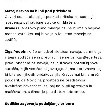
Matej Kravos na bi bil pod pritiskom
Govori se, da obstajajo poskusi pritiska na sodnega
izvedenca psihiatrične stroke dr.
Mateja
Kravosa.
Njegovo pisno mnenje naj ne bi imelo veljave,
menda zato, ker naj bi veljalo le ustno mnenje na
sodišču.
Žiga Podobnik
, še en odvetnik, sicer navaja, da mnenja
višjega sodišča še ni prebral in še ne ve, kaj glede tega
pravi, obenem pa navaja, da je Kravos potrdil njihova
stališča, ki jih ves čas zagovarjajo. Sama obravnava naj
bi bila po njihovih pričakovanjih. Kravos naj bi namreč
poudaril, da Novič na prostosti ne predstavlja
nikakršne nevarnosti, saj naj ne bi bil agresiven in
maščevalen, s čimer je potrdil teze obrambe.
Sodišče zagovarja podaljšanje pripora