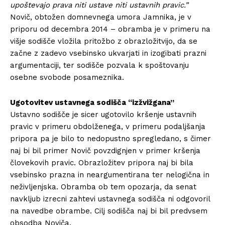
upoštevajo prava niti ustave niti ustavnih pravic.”
Novič, obtožen domnevnega umora Jamnika, je v
priporu od decembra 2014 – obramba je v primeru na
višje sodišče vložila pritožbo z obrazložitvijo, da se
začne z zadevo vsebinsko ukvarjati in izogibati prazni
argumentaciji, ter sodišče pozvala k spoštovanju
osebne svobode posameznika.
Ugotovitev ustavnega sodišča “izžvižgana”
Ustavno sodišče je sicer ugotovilo kršenje ustavnih
pravic v primeru obdolženega, v primeru podaljšanja
pripora pa je bilo to nedopustno spregledano, s čimer
naj bi bil primer Novič povzdignjen v primer kršenja
človekovih pravic. Obrazložitev pripora naj bi bila
vsebinsko prazna in neargumentirana ter nelogična in
neživljenjska. Obramba ob tem opozarja, da senat
navkljub izrecni zahtevi ustavnega sodišča ni odgovoril
na navedbe obrambe. Cilj sodišča naj bi bil predvsem
obsodba Noviča.