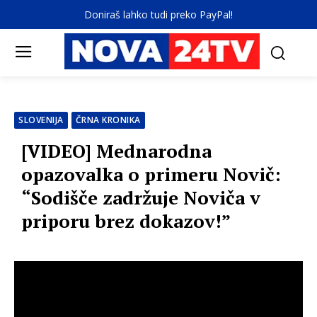
Doniraš lahko tudi preko PayPal!
SLOVENIJA
ČRNA KRONIKA
[VIDEO] Mednarodna
opazovalka o primeru Novič:
“Sodišče zadržuje Noviča v
priporu brez dokazov!”