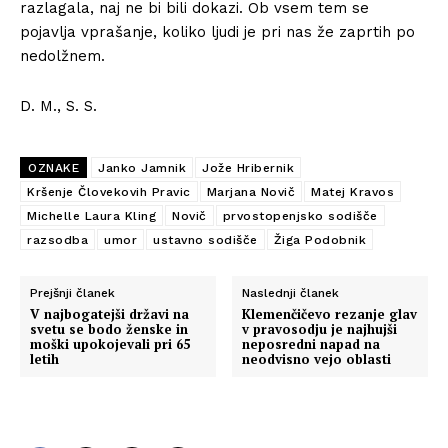
razlagala, naj ne bi bili dokazi. Ob vsem tem se
pojavlja vprašanje, koliko ljudi je pri nas že zaprtih po
nedolžnem.
D. M., S. S.
OZNAKE
Janko Jamnik
Jože Hribernik
Kršenje Človekovih Pravic
Marjana Novič
Matej Kravos
Michelle Laura Kling
Novič
prvostopenjsko sodišče
razsodba
umor
ustavno sodišče
Žiga Podobnik
Prejšnji članek
Naslednji članek
V najbogatejši državi na
Klemenčičevo rezanje glav
svetu se bodo ženske in
v pravosodju je najhujši
moški upokojevali pri 65
neposredni napad na
letih
neodvisno vejo oblasti