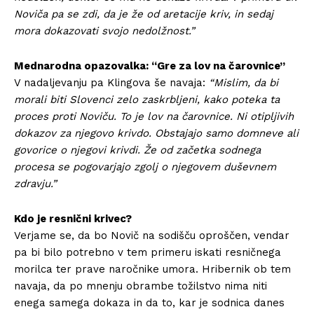
Noviča pa se zdi, da je že od aretacije kriv, in sedaj
mora dokazovati svojo nedolžnost.”
Mednarodna opazovalka: “Gre za lov na čarovnice”
V nadaljevanju pa Klingova še navaja:
“Mislim, da bi
morali biti Slovenci zelo zaskrbljeni, kako poteka ta
proces proti Noviču. To je lov na čarovnice. Ni otipljivih
dokazov za njegovo krivdo. Obstajajo samo domneve ali
govorice o njegovi krivdi. Že od začetka sodnega
procesa se pogovarjajo zgolj o njegovem duševnem
zdravju.”
Kdo je resnični krivec?
Verjame se, da bo Novič na sodišču oproščen, vendar
pa bi bilo potrebno v tem primeru iskati resničnega
morilca ter prave naročnike umora. Hribernik ob tem
navaja, da po mnenju obrambe tožilstvo nima niti
enega samega dokaza in da to, kar je sodnica danes