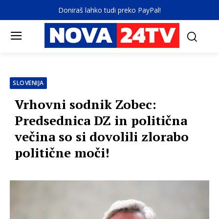
Doniraš lahko tudi preko PayPal!
SLOVENIJA
Vrhovni sodnik Zobec:
Predsednica DZ in politična
večina so si dovolili zlorabo
politične moči!