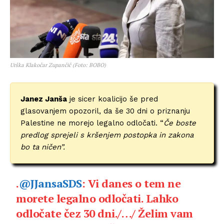
Urška Klakočar Zupančič (Foto: BOBO)
Janez Janša
je sicer koalicijo še pred
glasovanjem opozoril, da še 30 dni o priznanju
Palestine ne morejo legalno odločati. “
Če boste
predlog sprejeli s kršenjem postopka in zakona
bo ta ničen”.
.
@JJansaSDS
: Vi danes o tem ne
morete legalno odločati. Lahko
odločate čez 30 dni./…/ Želim vam