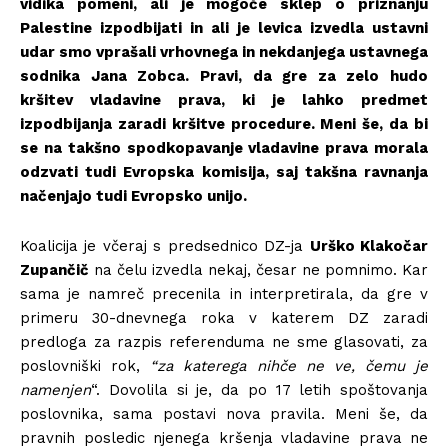
vidika pomeni, ali je mogoče sklep o priznanju
Palestine izpodbijati in ali je levica izvedla ustavni
udar smo vprašali vrhovnega in nekdanjega ustavnega
sodnika Jana Zobca. Pravi, da gre za zelo hudo
kršitev vladavine prava, ki je lahko predmet
izpodbijanja zaradi kršitve procedure. Meni še, da bi
se na takšno spodkopavanje vladavine prava morala
odzvati tudi Evropska komisija, saj takšna ravnanja
načenjajo tudi Evropsko unijo.
Koalicija je včeraj s predsednico DZ-ja
Urško Klakočar
Zupančič
na čelu izvedla nekaj, česar ne pomnimo. Kar
sama je namreč precenila in interpretirala, da gre v
primeru 30-dnevnega roka v katerem DZ zaradi
predloga za razpis referenduma ne sme glasovati, za
poslovniški rok,
“za katerega nihče ne ve, čemu je
namenjen
“. Dovolila si je, da po 17 letih spoštovanja
poslovnika, sama postavi nova pravila. Meni še, da
pravnih posledic njenega kršenja vladavine prava ne