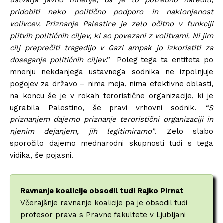
ustvarja javno mnenje, da je to potrebno narediti,
pridobiti neko politično podporo in naklonjenost
volivcev. Priznanje Palestine je zelo očitno v funkciji
plitvih političnih ciljev, ki so povezani z volitvami. Ni jim
cilj preprečiti tragedijo v Gazi ampak jo izkoristiti za
doseganje političnih ciljev
.” Poleg tega ta entiteta po
mnenju nekdanjega ustavnega sodnika ne izpolnjuje
pogojev za državo – nima meja, nima efektivne oblasti,
na koncu še je v rokah teroristične organizacije, ki je
ugrabila Palestino, še pravi vrhovni sodnik.
“S
priznanjem dajemo priznanje teroristični organizaciji in
njenim dejanjem, jih legitimiramo”
. Zelo slabo
sporočilo dajemo mednarodni skupnosti tudi s tega
vidika, še pojasni.
Ravnanje koalicije obsodil tudi Rajko Pirnat
Včerajšnje ravnanje koalicije pa je obsodil tudi
profesor prava s Pravne fakultete v Ljubljani