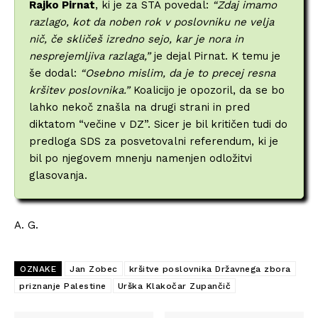
Rajko Pirnat
, ki je za STA povedal:
“Zdaj imamo
razlago, kot da noben rok v poslovniku ne velja
nič, če skličeš izredno sejo, kar je nora in
nesprejemljiva razlaga,”
je dejal Pirnat. K temu je
še dodal:
“Osebno mislim, da je to precej resna
kršitev poslovnika.”
Koalicijo je opozoril, da se bo
lahko nekoč znašla na drugi strani in pred
diktatom “večine v DZ”. Sicer je bil kritičen tudi do
predloga SDS za posvetovalni referendum, ki je
bil po njegovem mnenju namenjen odložitvi
glasovanja.
A. G.
OZNAKE
Jan Zobec
kršitve poslovnika Državnega zbora
priznanje Palestine
Urška Klakočar Zupančič