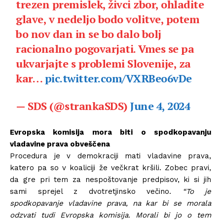
trezen premislek, živci zbor, ohladite
glave, v nedeljo bodo volitve, potem
bo nov dan in se bo dalo bolj
racionalno pogovarjati. Vmes se pa
ukvarjajte s problemi Slovenije, za
kar…
pic.twitter.com/VXRBeo6vDe
— SDS (@strankaSDS)
June 4, 2024
Evropska komisija mora biti o spodkopavanju
vladavine prava obveščena
Procedura je v demokraciji mati vladavine prava,
katero pa so v koaliciji že večkrat kršili. Zobec pravi,
da gre pri tem za nespoštovanje predpisov, ki si jih
sami sprejel z dvotretjinsko večino.
“To je
spodkopavanje vladavine prava, na kar bi se morala
odzvati tudi Evropska komisija. Morali bi jo o tem