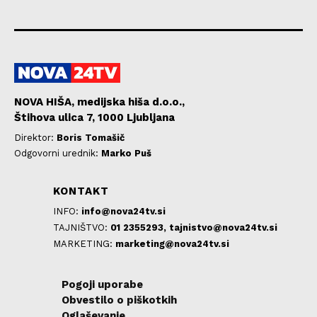
NOVA HIŠA, medijska hiša d.o.o.,
Štihova ulica 7, 1000 Ljubljana
Direktor:
Boris Tomašič
Odgovorni urednik:
Marko Puš
KONTAKT
INFO:
info@nova24tv.si
TAJNIŠTVO:
01 2355293,
tajnistvo@nova24tv.si
MARKETING:
marketing@nova24tv.si
Pogoji uporabe
Obvestilo o piškotkih
Oglaševanje