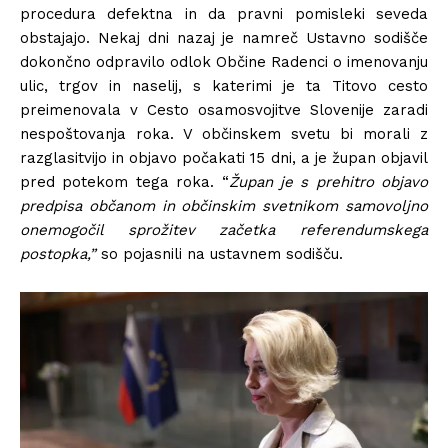
procedura defektna in da pravni pomisleki seveda
obstajajo. Nekaj dni nazaj je namreč Ustavno sodišče
dokončno odpravilo odlok Občine Radenci o imenovanju
ulic, trgov in naselij, s katerimi je ta Titovo cesto
preimenovala v Cesto osamosvojitve Slovenije zaradi
nespoštovanja roka. V občinskem svetu bi morali z
razglasitvijo in objavo počakati 15 dni, a je župan objavil
pred potekom tega roka. “
Župan je s prehitro objavo
predpisa občanom in občinskim svetnikom samovoljno
onemogočil sprožitev začetka referendumskega
postopka,”
so pojasnili na ustavnem sodišču.