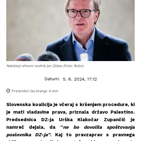
Nekdanji vrhovni sodnik Jan Zobec (Foto: Bobo)
Datum:
5. 6. 2024, 17:12
Predviden čas branja:
4
min.
Slovenska koalicija je včeraj s kršenjem procedure, ki
je mati vladavine prava, priznala državo Palestino.
Predsednica DZ-ja Urška Klakočar Zupančič je
namreč dejala, da “
ne bo dovolila spoštovanja
poslovnika DZ-ja”
. Kaj to pravzaprav s pravnega