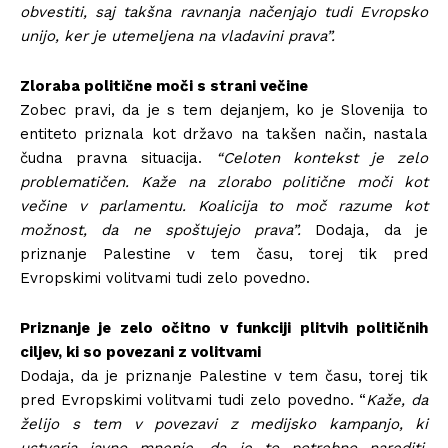
obvestiti, saj takšna ravnanja načenjajo tudi Evropsko
unijo, ker je utemeljena na vladavini prava”.
Zloraba politične moči s strani večine
Zobec pravi, da je s tem dejanjem, ko je Slovenija to
entiteto priznala kot državo na takšen način, nastala
čudna pravna situacija.
“Celoten kontekst je zelo
problematičen. Kaže na zlorabo politične moči kot
večine v parlamentu. Koalicija to moč razume kot
možnost, da ne spoštujejo prava”.
Dodaja, da je
priznanje Palestine v tem času, torej tik pred
Evropskimi volitvami tudi zelo povedno.
Priznanje je zelo očitno v funkciji plitvih političnih
ciljev, ki so povezani z volitvami
Dodaja, da je priznanje Palestine v tem času, torej tik
pred Evropskimi volitvami tudi zelo povedno. “
Kaže, da
želijo s tem v povezavi z medijsko kampanjo, ki