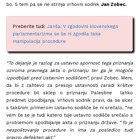
bo. S tem pa se ne strinja vrhovni sodnik
Jan Zobec.
Preberite tudi:
Janša: V zgodovini slovenskega
parlamentarizma se še ni zgodila taka
manipulacija procedure
“To dejanje je razlog za ustavno spornost tega priznanja
oziroma pravnega akta o priznanju ter ga je mogoče
izpodbijati pred Ustavnim sodiščem”,
pravi Zobec. Meni,
da bi z zahtevo za presojo ustavnosti zaradi kršitve
procedure bil sklep o priznanju Palestine lahko
predmet izpodbijanja. Vrhovni sodnik pravi, da se sicer
s takšnim primerom Ustavno sodišče še ni srečalo, “ne
vem če se je tudi katero tuje ustavno sodišče srečalo s
problemom spodbijanje akta o priznanju države. “
To je
nespoštovanje procedure in ima za posledico tudi
pravno defekten akt.”