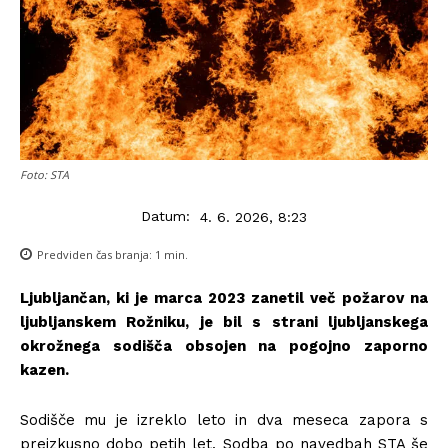
Foto: STA
Datum:
4. 6. 2026, 8:23
Predviden čas branja:
1
min.
Ljubljančan, ki je marca 2023 zanetil več požarov na
ljubljanskem Rožniku, je bil s strani ljubljanskega
okrožnega sodišča obsojen na pogojno zaporno
kazen.
Sodišče mu je izreklo leto in dva meseca zapora s
preizkusno dobo petih let. Sodba po navedbah STA še