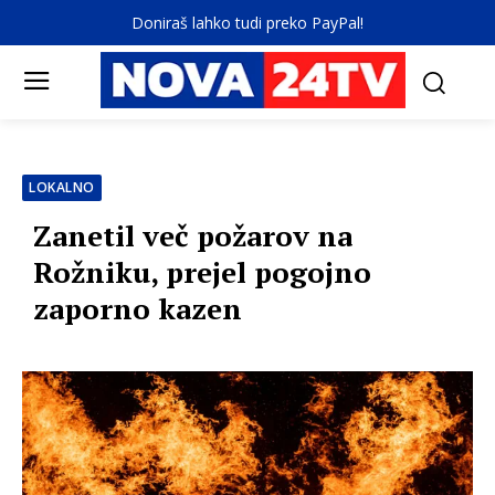
Doniraš lahko tudi preko PayPal!
LOKALNO
Zanetil več požarov na
Rožniku, prejel pogojno
zaporno kazen