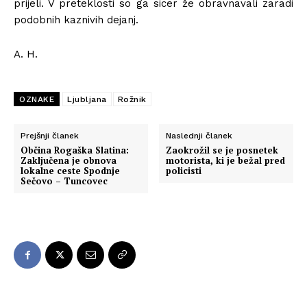
prijeli. V preteklosti so ga sicer že obravnavali zaradi
podobnih kaznivih dejanj.
A. H.
OZNAKE
Ljubljana
Rožnik
Prejšnji članek
Naslednji članek
Občina Rogaška Slatina:
Zaokrožil se je posnetek
Zaključena je obnova
motorista, ki je bežal pred
lokalne ceste Spodnje
policisti
Sečovo – Tuncovec