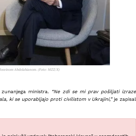
 Hoseinom Abdolahianom. (Foto: MZZ/X)
a zunanjega ministra.
“Ne zdi se mi prav pošiljati izraz
a, ki se uporabljajo proti civilistom v Ukrajini,”
je zapisa