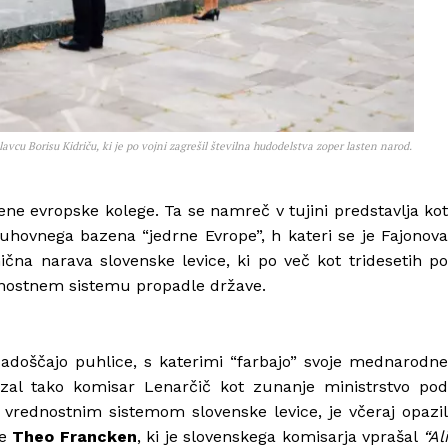
cu Borisu Kidriču, ki je po vojni zagrešil številna hudodelstva zoper lasten narod.
ene evropske kolege. Ta se namreč v tujini predstavlja kot
duhovnega bazena “jedrne Evrope”, h kateri se je Fajonova
ična narava slovenske levice, ki po več kot tridesetih po
dnostnem sistemu propadle države.
zadoščajo puhlice, s katerimi “farbajo” svoje mednarodne
azal tako komisar Lenarčič kot zunanje ministrstvo pod
vrednostnim sistemom slovenske levice, je včeraj opazil
ne
Theo Francken
, ki je slovenskega komisarja vprašal
“Al