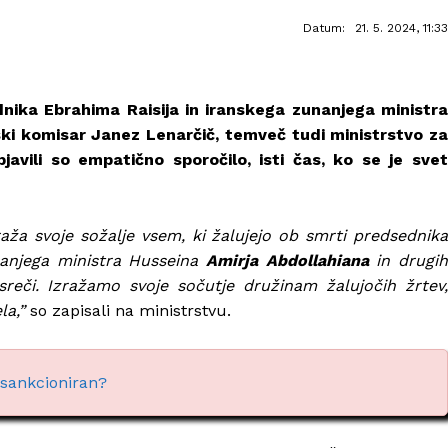
Datum:
21. 5. 2024, 11:33
nika Ebrahima Raisija in iranskega zunanjega ministra
ki komisar Janez Lenarčič, temveč tudi ministrstvo za
avili so empatično sporočilo, isti čas, ko se je svet
aža svoje sožalje vsem, ki žalujejo ob smrti predsednika
nanjega ministra Husseina
Amirja Abdollahiana
in drugi
esreči. Izražamo svoje sočutje družinam žalujočih žrtev,
la,”
so zapisali na ministrstvu.
 sankcioniran?