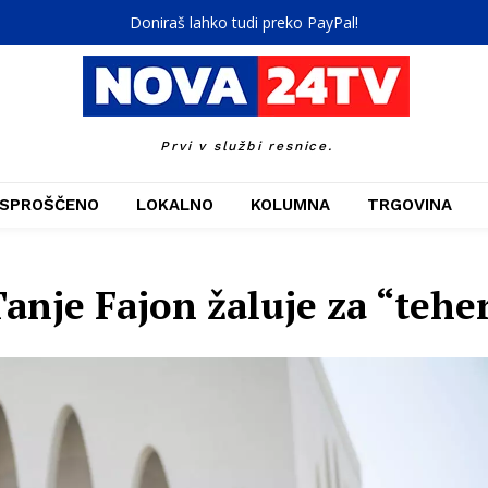
Doniraš lahko tudi preko PayPal!
Prvi v službi resnice.
SPROŠČENO
LOKALNO
KOLUMNA
TRGOVINA
anje Fajon žaluje za “teh