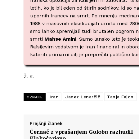
Iranska opozicija za Raisijem ni žalovala. Ta 
letih, ko je bil eden od štirih sodnikov, ki so
upornih Irancev na smrt. Po mnenju mednaro
1988 v masovnih eksekucijah umrlo med 2800 
smo lahko spremljali tudi brutalen pogrom nad
smrti
Mahse Amini
. Samo lansko leto je teok
Raisijevim vodstvom je Iran financiral in obo
katerih primarni cilj je preprečiti politično kon
Ž. K.
Iran
Janez Lenarčič
Tanja Fajon
OZNAKE
Prejšnji članek
Černač z vprašanjem Golobu razhudil
Klakočarjevo