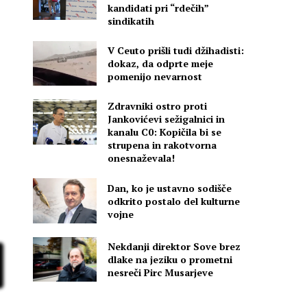
kandidati pri “rdečih”
sindikatih
V Ceuto prišli tudi džihadisti:
dokaz, da odprte meje
pomenijo nevarnost
Zdravniki ostro proti
Jankovićevi sežigalnici in
kanalu C0: Kopičila bi se
strupena in rakotvorna
onesnaževala!
h
Dan, ko je ustavno sodišče
odkrito postalo del kulturne
vojne
Nekdanji direktor Sove brez
dlake na jeziku o prometni
nesreči Pirc Musarjeve