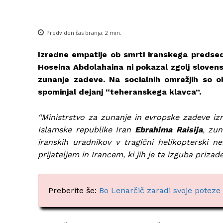
Predviden čas branja:
2
min.
Izredne empatije ob smrti iranskega predsed
Hoseina Abdolahaina ni pokazal zgolj slovens
zunanje zadeve. Na socialnih omrežjih so obj
spominjal dejanj “teheranskega klavca”.
“Ministrstvo za zunanje in evropske zadeve izr
Islamske republike Iran
Ebrahima Raisija
, zu
iranskih uradnikov v tragični helikopterski n
prijateljem in Irancem, ki jih je ta izguba prizade
Preberite še:
Bo Lenarčič zaradi svoje poteze