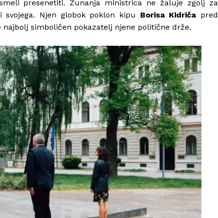
smeli presenetiti. Zunanja ministrica ne žaluje zgolj za
ki svojega. Njen globok poklon kipu
Borisa Kidriča
pre
e najbolj simboličen pokazatelj njene politične drže.