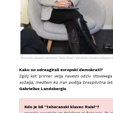
Slovenska zunanja ministrica Tanja Fajon s pokojnim iranskim kolegom
Kako so odreagirali evropski demokrati?
Zgolj kot primer velja navesti odziv litovskeg
sožalja, medtem ko Iran pošilja brezpilotna letal
Gabrielius Landsbergis
.
Kdo je bil “teheranski klavec Raisi”?