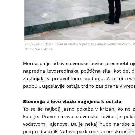
Tanja Fajon, Dejan Židan in Marko Koprivc se klanjajo komunističnemu klav
(Foto: Nova24TV)
Morda pa je odziv slovenske levice presenetil nj
napredna levosredinska politična sila, kot del 
zaklinjala v predvolilnem obdobju. A to ni resn
padcu Jugoslavije ostaja trdno zasidrana v vre
Slovenija z levo vlado nagnjena k osi zla
To se še najbolj jasno pokaže v krizah, ko ne 
kolege. Pravo naravo slovenske levice je pok
vodstvom Fajonove. Da je nekaj hudo narobe z 
podpredsednik Natove parlamentarne skupšči