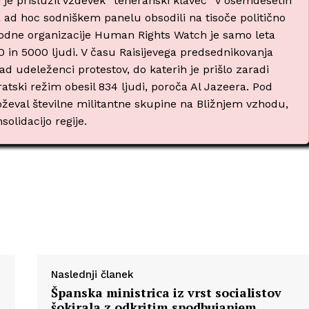
si je prislužil vzdevek “teheranski klavec” v osemdesetih
 na ad hoc sodniškem panelu obsodili na tisoče politično
dne organizacije Human Rights Watch je samo leta
in 5000 ljudi. V času Raisijevega predsednikovanja
 udeleženci protestov, do katerih je prišlo zaradi
ratski režim obesil 834 ljudi, poroča Al Jazeera. Pod
roževal številne militantne skupine na Bližnjem vzhodu,
solidacijo regije.
Naslednji članek
Španska ministrica iz vrst socialistov
šokirala z odkritim spodbujanjem