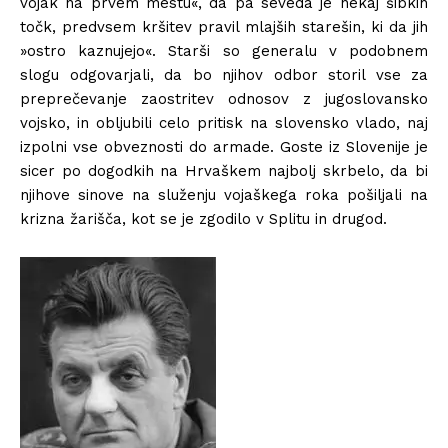
vojak na prvem mestu«, da pa seveda je nekaj šibkih
točk, predvsem kršitev pravil mlajših starešin, ki da jih
»ostro kaznujejo«. Starši so generalu v podobnem
slogu odgovarjali, da bo njihov odbor storil vse za
preprečevanje zaostritev odnosov z jugoslovansko
vojsko, in obljubili celo pritisk na slovensko vlado, naj
izpolni vse obveznosti do armade. Goste iz Slovenije je
sicer po dogodkih na Hrvaškem najbolj skrbelo, da bi
njihove sinove na služenju vojaškega roka pošiljali na
krizna žarišča, kot se je zgodilo v Splitu in drugod.