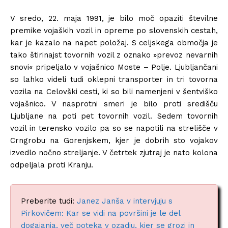
V sredo, 22. maja 1991, je bilo moč opaziti številne
premike vojaških vozil in opreme po slovenskih cestah,
kar je kazalo na napet položaj. S celjskega območja je
tako štirinajst tovornih vozil z oznako »prevoz nevarnih
snovi« pripeljalo v vojašnico Moste – Polje. Ljubljančani
so lahko videli tudi oklepni transporter in tri tovorna
vozila na Celovški cesti, ki so bili namenjeni v šentviško
vojašnico. V nasprotni smeri je bilo proti središču
Ljubljane na poti pet tovornih vozil. Sedem tovornih
vozil in terensko vozilo pa so se napotili na strelišče v
Crngrobu na Gorenjskem, kjer je dobrih sto vojakov
izvedlo nočno streljanje. V četrtek zjutraj je nato kolona
odpeljala proti Kranju.
Preberite tudi:
Janez Janša v intervjuju s
Pirkovičem: Kar se vidi na površini je le del
dogajanja, več poteka v ozadju, kjer se grozi in