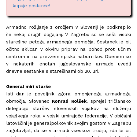
kupuje poslance!
Armadno rožljanje z orožjem v Sloveniji je podkrepilo
še nekaj drugih dogajanj. V Zagrebu so se sešli visoki
starešine petega armadnega območja. Sestanek je bil
očitno sklican v okviru priprav na pohod proti učnim
centrom in na prevzem spiska nabornikov. Obenem so
v nekaterih enotah jugoslovanske armade uvedli
dnevne sestanke s starešinami ob 20. uri.
General miri starše
Isti dan je poveljnik zgoraj omenjenega armadnega
območja, Slovenec
Konrad Kolšek
, sprejel tričlansko
delegacijo staršev slovenskih vojakov na služenju
vojaškega roka v vojski umirajoče federacije. V običajni
latovščini je generalpolkovnik svojim gostom v Zagrebu
zagotavljal, da se v armadi vseskozi trudijo, »da bi bil