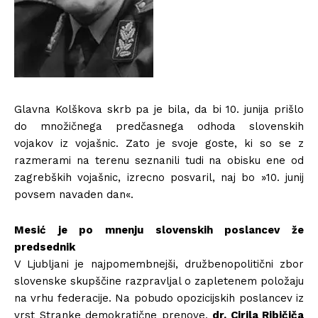
Glavna Kolškova skrb pa je bila, da bi 10. junija prišlo
do množičnega predčasnega odhoda slovenskih
vojakov iz vojašnic. Zato je svoje goste, ki so se z
razmerami na terenu seznanili tudi na obisku ene od
zagrebških vojašnic, izrecno posvaril, naj bo »10. junij
povsem navaden dan«.
Mesić je po mnenju slovenskih poslancev že
predsednik
V Ljubljani je najpomembnejši, družbenopolitični zbor
slovenske skupščine razpravljal o zapletenem položaju
na vrhu federacije. Na pobudo opozicijskih poslancev iz
vrst Stranke demokratične prenove,
dr. Cirila Ribičiča