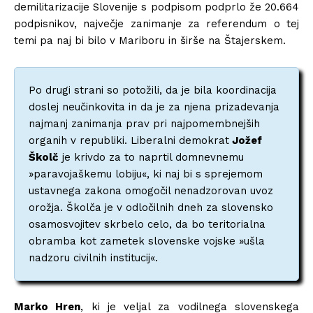
demilitarizacije Slovenije s podpisom podprlo že 20.664
podpisnikov, največje zanimanje za referendum o tej
temi pa naj bi bilo v Mariboru in širše na Štajerskem.
Po drugi strani so potožili, da je bila koordinacija
doslej neučinkovita in da je za njena prizadevanja
najmanj zanimanja prav pri najpomembnejših
organih v republiki. Liberalni demokrat
Jožef
Školč
je krivdo za to naprtil domnevnemu
»paravojaškemu lobiju«, ki naj bi s sprejemom
ustavnega zakona omogočil nenadzorovan uvoz
orožja. Školča je v odločilnih dneh za slovensko
osamosvojitev skrbelo celo, da bo teritorialna
obramba kot zametek slovenske vojske »ušla
nadzoru civilnih institucij«.
Marko Hren
, ki je veljal za vodilnega slovenskega