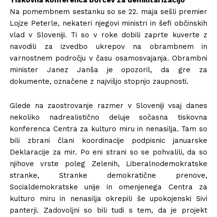
Tiskovna konferenca borcev za demilitarizacijo
Na pomembnem sestanku so se 22. maja sešli premier
Lojze Peterle, nekateri njegovi ministri in šefi občinskih
vlad v Sloveniji. Ti so v roke dobili zaprte kuverte z
navodili za izvedbo ukrepov na obrambnem in
varnostnem področju v času osamosvajanja. Obrambni
minister Janez Janša je opozoril, da gre za
dokumente, označene z najvišjo stopnjo zaupnosti.
Glede na zaostrovanje razmer v Sloveniji vsaj danes
nekoliko nadrealistično deluje sočasna tiskovna
konferenca Centra za kulturo miru in nenasilja. Tam so
bili zbrani člani koordinacije podpisnic januarske
Deklaracije za mir. Po eni strani so se pohvalili, da so
njihove vrste poleg Zelenih, Liberalnodemokratske
stranke, Stranke demokratične prenove,
Socialdemokratske unije in omenjenega Centra za
kulturo miru in nenasilja okrepili še upokojenski Sivi
panterji. Zadovoljni so bili tudi s tem, da je projekt