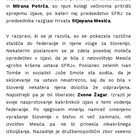
in
Mirana Potrča
, so njuni kolegi večinoma pritrdili
sprejemu izjave, po kateri naj predsedstvo SFRJ za
predsednika razglasi Hrvata
Stjepana Mesića
.
V razpravi, ki se je razvila, so se pokazala različna
stališča do federacije in njene vloge za Slovenijo.
Nekaterim poslancem se je zdela posebej moteča
opredelitev v izjavi, da je bila z neizvolitvijo Mesića
»grobo kršena ustava SFRJ«. Poslanec zelenih Ivan
Tomše in socialist Jože Smole sta sodila, da je
sklicevanje na ustavo neustrezno, saj da so bila v
Sloveniji nekatera njena določila že odpravljena.
Najostrejši pa je bil liberalec
Zvone Žagar
. Izrazil je
svoje nasprotovanje kakršnikoli izjavi o temi vodenja
federacije. Po njegovem mnenju namreč omenjeno
vprašanje Slovenije v bistvu ni več zanimalo, niti
izvolitev Mesića pa ne bi prinesla nikakršnega
izboljšanja. Nazadnje je družbenopolitični zbor vseeno