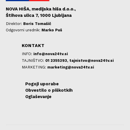
NOVA HIŠA, medijska hiša d.o.o.,
Štihova ulica 7, 1000 Ljubljana
Direktor:
Boris Tomašič
Odgovorni urednik:
Marko Puš
KONTAKT
INFO:
info@nova24tv.si
TAJNIŠTVO:
01 2355293,
tajnistvo@nova24tv.si
MARKETING:
marketing@nova24tv.si
Pogoji uporabe
Obvestilo o piškotkih
Oglaševanje