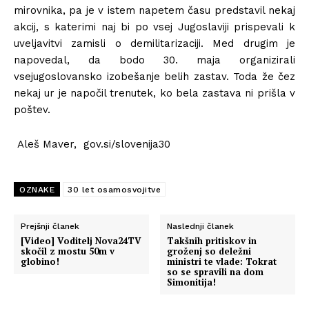
mirovnika, pa je v istem napetem času predstavil nekaj
akcij, s katerimi naj bi po vsej Jugoslaviji prispevali k
uveljavitvi zamisli o demilitarizaciji. Med drugim je
napovedal, da bodo 30. maja organizirali
vsejugoslovansko izobešanje belih zastav. Toda že čez
nekaj ur je napočil trenutek, ko bela zastava ni prišla v
poštev.
Aleš Maver, gov.si/slovenija30
OZNAKE
30 let osamosvojitve
Prejšnji članek
Naslednji članek
[Video] Voditelj Nova24TV
Takšnih pritiskov in
skočil z mostu 50m v
groženj so deležni
globino!
ministri te vlade: Tokrat
so se spravili na dom
Simonitija!