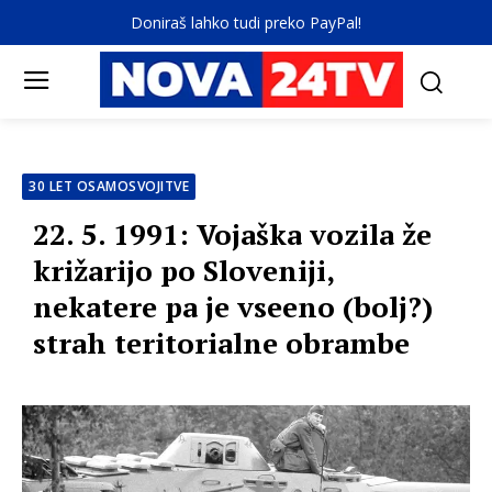
Doniraš lahko tudi preko PayPal!
30 LET OSAMOSVOJITVE
22. 5. 1991: Vojaška vozila že
križarijo po Sloveniji,
nekatere pa je vseeno (bolj?)
strah teritorialne obrambe