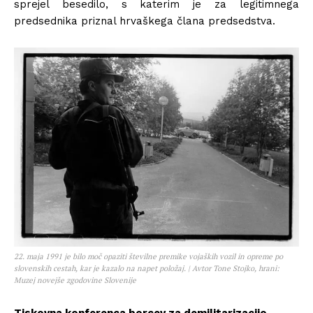
sprejel besedilo, s katerim je za legitimnega
predsednika priznal hrvaškega člana predsedstva.
22. maja 1991 je bilo moč opaziti številne premike vojaških vozil in opreme po
slovenskih cestah, kar je kazalo na napet položaj. | Avtor Tone Stojko, hrani:
Muzej novejše zgodovine Slovenije