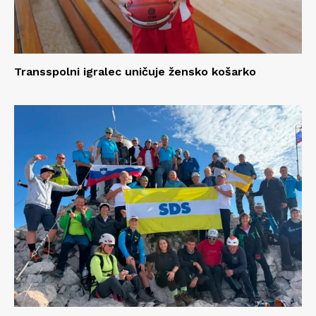
Transspolni igralec uničuje žensko košarko