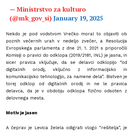
— Ministrstvo za kulturo
(@mk_gov_si)
January 19, 2025
Nekdo je pod vodstvom Vrečko moral to objaviti ob
poznih večernih urah v nedeljo zvečer, a Resolucija
Evropskega parlamenta z dne 21. 1. 2021 s priporočili
Komisiji o pravici do odklopa (2019/2181, INL) je jasna, in
sicer pravica vključuje, da se delavci odklopijo “od
digitalnih orodij, vključno z informacijsko in
komunikacijsko tehnologijo, za namene dela”. Bistven je
torej odklop od digitalnih orodij in ne le pravica
delavca, da je v obdobju odklopa fizično odsoten z
delovnega mesta.
Motiv je jasen
A čeprav je Levica želela odigrati vlogo “rešitelja”, je