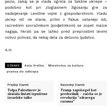
jasno, zakaj se je vlada ogrela za takšne ukrepe –
podobno kot pri zloglasnem žigosanju gre za
nadaljevanje Levičine vojne z gospodarstvom. Vlado
ukrep nič ne stane, prilivi v fiskus ostanejo isti,
razrednim sovražnikom (podjetnikom) se zopet malce
nagaja, hkrati pa se lahko pred preprostimi levimi
volivci pohvali, da nekaj dela za delovno ljudstvo.
A.H.
OZNAKE
Asta Vrečko
Ministrstvo za kulturo
pravica do odklopa
Prejšnji članek
Naslednji članek
Tolpa Palestincev je
Trump zaprisegel kot
skušala linčati izpuščene
predsednik – začela se je
izraelske talke
revolucija “zdravega
razuma”