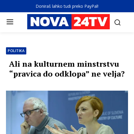
Doniraš lahko tudi preko PayPal!
POLITIKA
Ali na kulturnem minstrstvu
“pravica do odklopa” ne velja?