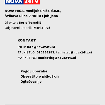
NOVA HIŠA, medijska hiša d.o.o.,
Štihova ulica 7, 1000 Ljubljana
Direktor:
Boris Tomašič
Odgovorni urednik:
Marko Puš
KONTAKT
INFO:
info@nova24tv.si
TAJNIŠTVO:
01 2355293,
tajnistvo@nova24tv.si
MARKETING:
marketing@nova24tv.si
Pogoji uporabe
Obvestilo o piškotkih
Oglaševanje