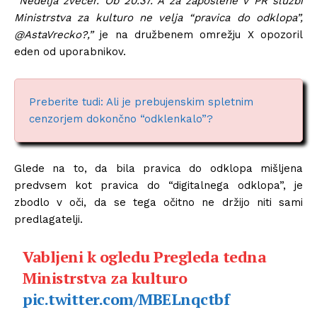
“Nedelja zvečer. Ob 20.37. A za zaposlene v PR službi
Ministrstva za kulturo ne velja “pravica do odklopa”,
@AstaVrecko?,”
je na družbenem omrežju X opozoril
eden od uporabnikov.
Preberite tudi: Ali je prebujenskim spletnim
cenzorjem dokončno “odklenkalo”?
Glede na to, da bila pravica do odklopa mišljena
predvsem kot pravica do “digitalnega odklopa”, je
zbodlo v oči, da se tega očitno ne držijo niti sami
predlagatelji.
Vabljeni k ogledu Pregleda tedna
Ministrstva za kulturo
pic.twitter.com/MBELnqctbf