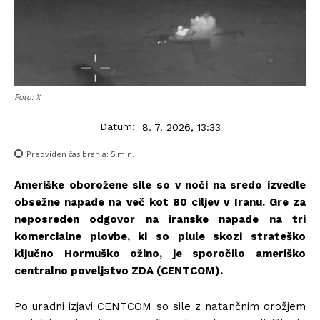
Foto: X
Datum:
8. 7. 2026, 13:33
Predviden čas branja:
5
min.
Ameriške oborožene sile so v noči na sredo izvedle
obsežne napade na več kot 80 ciljev v Iranu. Gre za
neposreden odgovor na iranske napade na tri
komercialne plovbe, ki so plule skozi strateško
ključno Hormuško ožino, je sporočilo ameriško
centralno poveljstvo ZDA (CENTCOM).
Po uradni izjavi CENTCOM so sile z natančnim orožjem