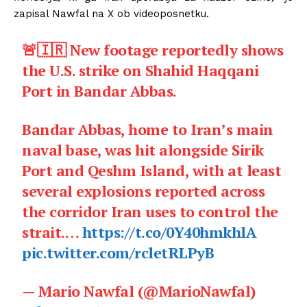
zapisal Nawfal na X ob videoposnetku.
🚨🇮🇷 New footage reportedly shows
the U.S. strike on Shahid Haqqani
Port in Bandar Abbas.
Bandar Abbas, home to Iran’s main
naval base, was hit alongside Sirik
Port and Qeshm Island, with at least
several explosions reported across
the corridor Iran uses to control the
strait.…
https://t.co/0Y40hmkhlA
pic.twitter.com/rcletRLPyB
— Mario Nawfal (@MarioNawfal)