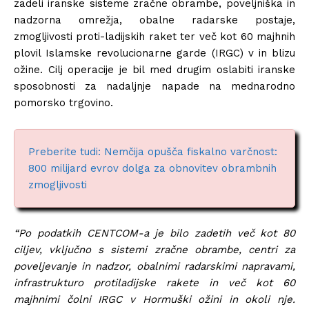
zadeli iranske sisteme zračne obrambe, poveljniška in
nadzorna omrežja, obalne radarske postaje,
zmogljivosti proti-ladijskih raket ter več kot 60 majhnih
plovil Islamske revolucionarne garde (IRGC) v in blizu
ožine. Cilj operacije je bil med drugim oslabiti iranske
sposobnosti za nadaljnje napade na mednarodno
pomorsko trgovino.
Preberite tudi: Nemčija opušča fiskalno varčnost:
800 milijard evrov dolga za obnovitev obrambnih
zmogljivosti
“Po podatkih CENTCOM-a je bilo zadetih več kot 80
ciljev, vključno s sistemi zračne obrambe, centri za
poveljevanje in nadzor, obalnimi radarskimi napravami,
infrastrukturo protiladijske rakete in več kot 60
majhnimi čolni IRGC v Hormuški ožini in okoli nje.