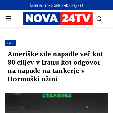
Doniraš lahko tudi preko PayPal!
SVET
Ameriške sile napadle več kot
80 ciljev v Iranu kot odgovor
na napade na tankerje v
Hormuški ožini