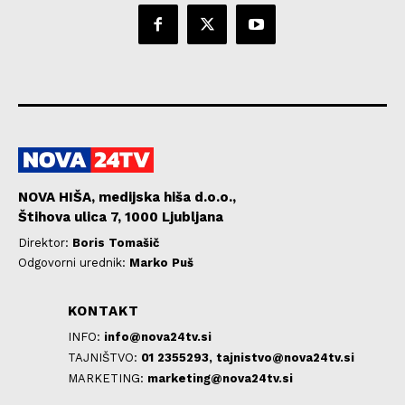
NOVA HIŠA, medijska hiša d.o.o.,
Štihova ulica 7, 1000 Ljubljana
Direktor:
Boris Tomašič
Odgovorni urednik:
Marko Puš
KONTAKT
INFO:
info@nova24tv.si
TAJNIŠTVO:
01 2355293,
tajnistvo@nova24tv.si
MARKETING:
marketing@nova24tv.si