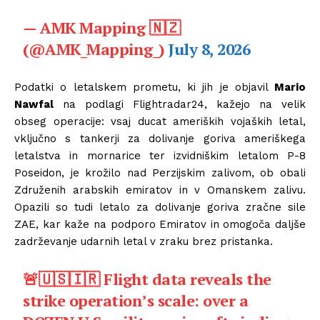
— AMK Mapping 🇳🇿
(@AMK_Mapping_)
July 8, 2026
Podatki o letalskem prometu, ki jih je objavil
Mario
Nawfal
na podlagi Flightradar24, kažejo na velik
obseg operacije: vsaj ducat ameriških vojaških letal,
vključno s tankerji za dolivanje goriva ameriškega
letalstva in mornarice ter izvidniškim letalom P-8
Poseidon, je krožilo nad Perzijskim zalivom, ob obali
Združenih arabskih emiratov in v Omanskem zalivu.
Opazili so tudi letalo za dolivanje goriva zračne sile
ZAE, kar kaže na podporo Emiratov in omogoča daljše
zadrževanje udarnih letal v zraku brez pristanka.
🚨🇺🇸🇮🇷 Flight data reveals the
strike operation’s scale: over a