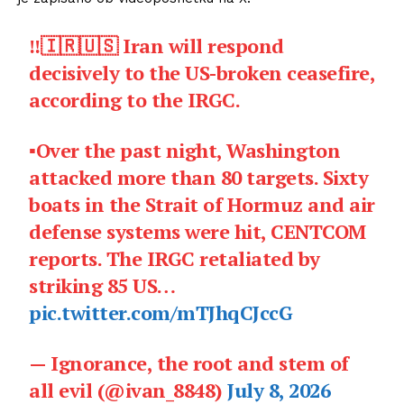
‼️🇮🇷🇺🇸 Iran will respond
decisively to the US-broken ceasefire,
according to the IRGC.
▪️Over the past night, Washington
attacked more than 80 targets. Sixty
boats in the Strait of Hormuz and air
defense systems were hit, CENTCOM
reports. The IRGC retaliated by
striking 85 US…
pic.twitter.com/mTJhqCJccG
— Ignorance, the root and stem of
all evil (@ivan_8848)
July 8, 2026