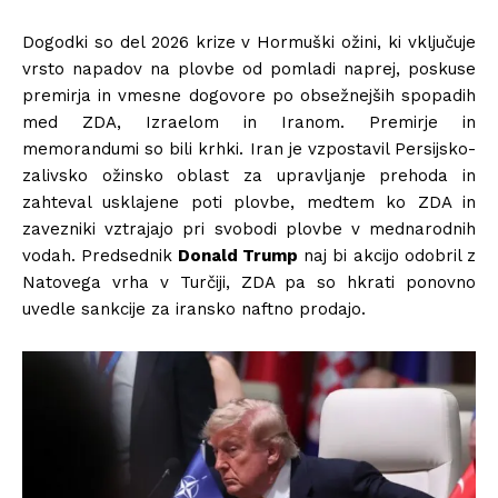
Dogodki so del 2026 krize v Hormuški ožini, ki vključuje
vrsto napadov na plovbe od pomladi naprej, poskuse
premirja in vmesne dogovore po obsežnejših spopadih
med ZDA, Izraelom in Iranom. Premirje in
memorandumi so bili krhki. Iran je vzpostavil Persijsko-
zalivsko ožinsko oblast za upravljanje prehoda in
zahteval usklajene poti plovbe, medtem ko ZDA in
zavezniki vztrajajo pri svobodi plovbe v mednarodnih
vodah. Predsednik
Donald Trump
naj bi akcijo odobril z
Natovega vrha v Turčiji, ZDA pa so hkrati ponovno
uvedle sankcije za iransko naftno prodajo.