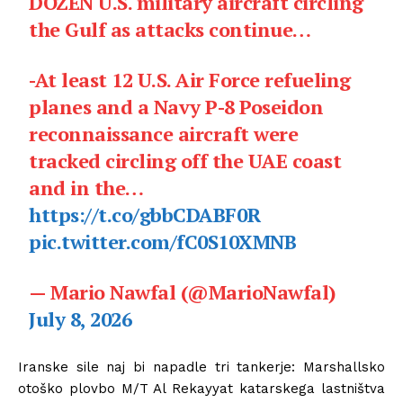
DOZEN U.S. military aircraft circling
the Gulf as attacks continue…
-At least 12 U.S. Air Force refueling
planes and a Navy P-8 Poseidon
reconnaissance aircraft were
tracked circling off the UAE coast
and in the…
https://t.co/gbbCDABF0R
pic.twitter.com/fC0S10XMNB
— Mario Nawfal (@MarioNawfal)
July 8, 2026
Iranske sile naj bi napadle tri tankerje: Marshallsko
otoško plovbo M/T Al Rekayyat katarskega lastništva