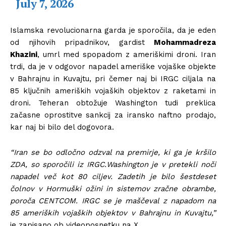
July 7, 2026
Islamska revolucionarna garda je sporočila, da je eden
od njihovih pripadnikov, gardist
Mohammadreza
Khazini
, umrl med spopadom z ameriškimi droni. Iran
trdi, da je v odgovor napadel ameriške vojaške objekte
v Bahrajnu in Kuvajtu, pri čemer naj bi IRGC ciljala na
85 ključnih ameriških vojaških objektov z raketami in
droni. Teheran obtožuje Washington tudi preklica
začasne oprostitve sankcij za iransko naftno prodajo,
kar naj bi bilo del dogovora.
“Iran se bo odločno odzval na premirje, ki ga je kršilo
ZDA, so sporočili iz IRGC.
Washington je v pretekli noči
napadel več kot 80 ciljev. Zadetih je bilo šestdeset
čolnov v Hormuški ožini in sistemov zračne obrambe,
poroča CENTCOM. IRGC se je maščeval z napadom na
85 ameriških vojaških objektov v Bahrajnu in Kuvajtu,”
je zapisano ob videoposnetku na X.