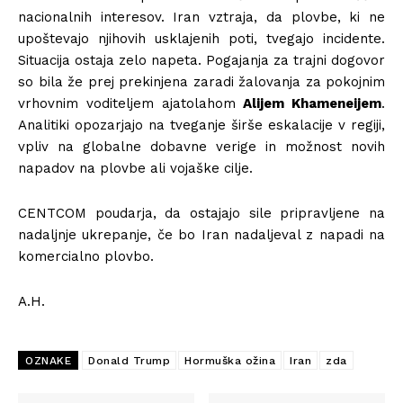
nacionalnih interesov. Iran vztraja, da plovbe, ki ne
upoštevajo njihovih usklajenih poti, tvegajo incidente.
Situacija ostaja zelo napeta. Pogajanja za trajni dogovor
so bila že prej prekinjena zaradi žalovanja za pokojnim
vrhovnim voditeljem ajatolahom
Alijem Khameneijem
.
Analitiki opozarjajo na tveganje širše eskalacije v regiji,
vpliv na globalne dobavne verige in možnost novih
napadov na plovbe ali vojaške cilje.
CENTCOM poudarja, da ostajajo sile pripravljene na
nadaljnje ukrepanje, če bo Iran nadaljeval z napadi na
komercialno plovbo.
A.H.
OZNAKE
Donald Trump
Hormuška ožina
Iran
zda