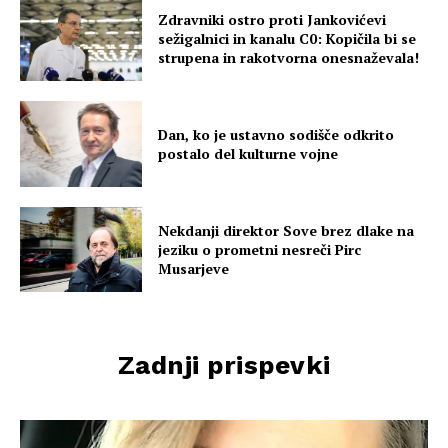
Zdravniki ostro proti Jankovićevi
sežigalnici in kanalu C0: Kopičila bi se
strupena in rakotvorna onesnaževala!
Dan, ko je ustavno sodišče odkrito
postalo del kulturne vojne
Nekdanji direktor Sove brez dlake na
jeziku o prometni nesreči Pirc
Musarjeve
Zadnji prispevki