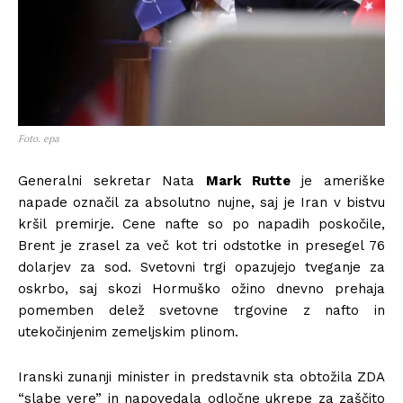
Foto. epa
Generalni sekretar Nata
Mark Rutte
je ameriške
napade označil za absolutno nujne, saj je Iran v bistvu
kršil premirje. Cene nafte so po napadih poskočile,
Brent je zrasel za več kot tri odstotke in presegel 76
dolarjev za sod. Svetovni trgi opazujejo tveganje za
oskrbo, saj skozi Hormuško ožino dnevno prehaja
pomemben delež svetovne trgovine z nafto in
utekočinjenim zemeljskim plinom.
Iranski zunanji minister in predstavnik sta obtožila ZDA
“slabe vere” in napovedala odločne ukrepe za zaščito