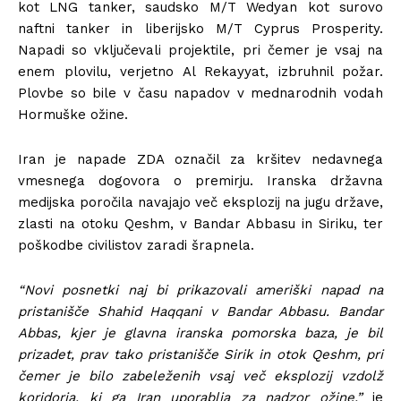
kot LNG tanker, saudsko M/T Wedyan kot surovo
naftni tanker in liberijsko M/T Cyprus Prosperity.
Napadi so vključevali projektile, pri čemer je vsaj na
enem plovilu, verjetno Al Rekayyat, izbruhnil požar.
Plovbe so bile v času napadov v mednarodnih vodah
Hormuške ožine.
Iran je napade ZDA označil za kršitev nedavnega
vmesnega dogovora o premirju. Iranska državna
medijska poročila navajajo več eksplozij na jugu države,
zlasti na otoku Qeshm, v Bandar Abbasu in Siriku, ter
poškodbe civilistov zaradi šrapnela.
“Novi posnetki naj bi prikazovali ameriški napad na
pristanišče Shahid Haqqani v Bandar Abbasu. Bandar
Abbas, kjer je glavna iranska pomorska baza, je bil
prizadet, prav tako pristanišče Sirik in otok Qeshm, pri
čemer je bilo zabeleženih vsaj več eksplozij vzdolž
koridorja, ki ga Iran uporablja za nadzor ožine,”
je