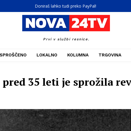
Doniraš lahko tudi preko PayPal!
Prvi v službi resnice.
SPROŠČENO
LOKALNO
KOLUMNA
TRGOVINA
 pred 35 leti je sprožila re