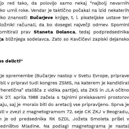
dijo red tako, da polovijo samo nekaj “najbolj nevarnih
ko umil roke. Vendar je taktično počakal na izid nekaterih
tiko znanosti:
Bučarjeve
knjige, t. i. pisateljske ustave ter
ložniki računali, da bo dosegel največji odmev. Spomin
omitirali prav
Staneta Dolanca
, tedaj podpredsednik
ga
bližnjega sodelavca. Zato so Kavčičevi zapiski dejansk
s delicti”
večje spremembe (Bučarjev nastop v Svetu Evrope, priprave
il v pripravi tudi kongres ZSMS, na katerem je kandidiral
“heretična” stališča z vidika partije), sta ZKS in JLA očitno
ik 27. aprila 1988 začela s tajnimi preiskavami prostorov
ju, saj je moralo biti do aretacij vse pripravljeno. Sprva je
nosti v zvezi z magnetogramom 72. seje CK ZKJ v Beogradu,
am je od predsednika RK SZDL Jožeta Smoleta prišel v
redništvo Mladine. Na podlagi magnetograma je nasta