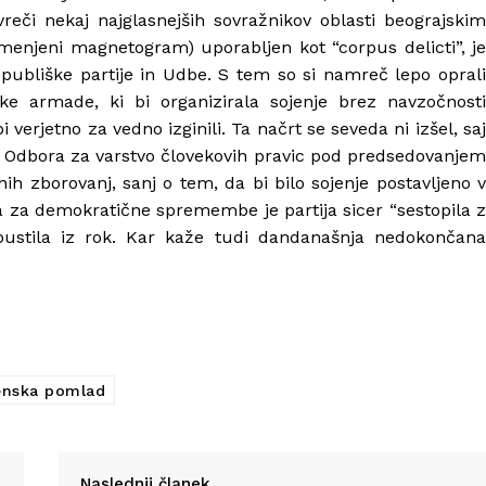
 vreči nekaj najglasnejših sovražnikov oblasti beograjskim
omenjeni magnetogram) uporabljen kot “corpus delicti”, je
epubliške partije in Udbe. S tem so si namreč lepo oprali
ske armade, ki bi organizirala sojenje brez navzočnosti
 verjetno za vedno izginili. Ta načrt se seveda ni izšel, saj
tve Odbora za varstvo človekovih pravic pod predsedovanjem
ih zborovanj, sanj o tem, da bi bilo sojenje postavljeno v
a za demokratične spremembe je partija sicer “sestopila z
izpustila iz rok. Kar kaže tudi dandanašnja nedokončana
enska pomlad
Naslednji članek