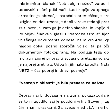
inkriminiran članek “Noč dolgih nožev”, zaradi
udbovski nočni ptiči našli tudi kopijo zaupne
armadnega območja naročalo premeščanje orožj
Originalen dokument je dobil v roke tedanji pr
za Slovenijo, zato ga je delno skopiral in kopijo d
Po objavi članka v glasilu “Narodna armija”, kje
vojaškega dokumenta odnesel na Mikro Ado, kjer
najdbo dokaj pozno sporočili vojski, ta pa oč
dokumentov fotokopirana. Na podlagi tega dok
morali najprej pripraviti sočasno aretacijo vojaka
je najprej aretirala Udba in jih nato izročila. 
“JBTZ – čas poprej in dnevi pozneje”.
“Sestop z oblasti” je bila prevara za naivne
Čeprav naj bi dogajanje na zunaj pokazalo, da je
se to ni zgodilo, saj je politični vrh v Slovenij
čim manj praskami. Za zvezo med JLA in vrhom