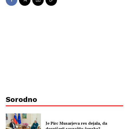
Sorodno
Je Pirc Musarjeva res dejala, da
desničarji sovražijo ženske?