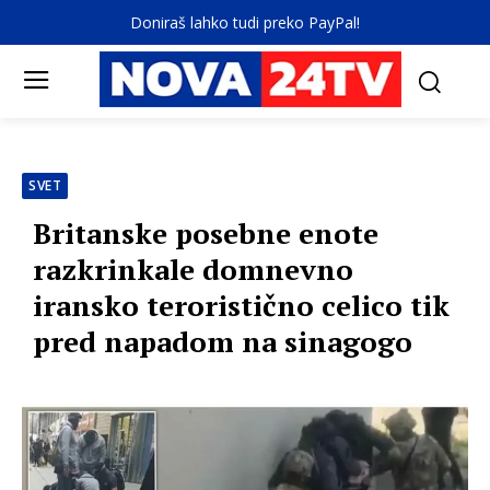
Doniraš lahko tudi preko PayPal!
SVET
Britanske posebne enote
razkrinkale domnevno
iransko teroristično celico tik
pred napadom na sinagogo