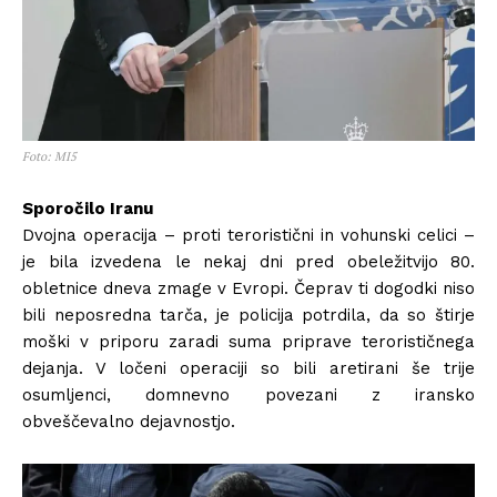
Foto: MI5
Sporočilo Iranu
Dvojna operacija – proti teroristični in vohunski celici –
je bila izvedena le nekaj dni pred obeležitvijo 80.
obletnice dneva zmage v Evropi. Čeprav ti dogodki niso
bili neposredna tarča, je policija potrdila, da so štirje
moški v priporu zaradi suma priprave terorističnega
dejanja. V ločeni operaciji so bili aretirani še trije
osumljenci, domnevno povezani z iransko
obveščevalno dejavnostjo.