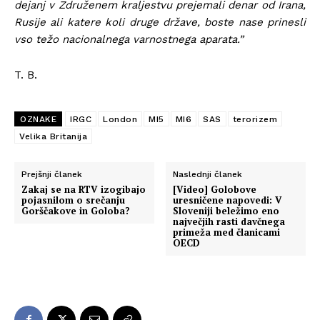
dejanj v Združenem kraljestvu prejemali denar od Irana,
Rusije ali katere koli druge države, boste nase prinesli
vso težo nacionalnega varnostnega aparata.”
T. B.
OZNAKE
IRGC
London
MI5
MI6
SAS
terorizem
Velika Britanija
Prejšnji članek
Naslednji članek
Zakaj se na RTV izogibajo
[Video] Golobove
pojasnilom o srečanju
uresničene napovedi: V
Gorščakove in Goloba?
Sloveniji beležimo eno
največjih rasti davčnega
primeža med članicami
OECD