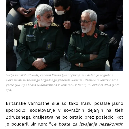
Vodja iranskih sil Kuds, general Esmail Qaani (levo), se udeležuje pogrebne
slovesnosti nekdanjega brigadnega generala Korpusa islamske revolucionarne
garde (IRGC) Abbasa Nilforoushana v Teheranu v Iranu, 15. oktobra 2024 (Foto:
epa)
Britanske varnostne sile so tako Iranu poslale jasno
sporočilo: sodelovanje v sovražnih dejanjih na tleh
Združenega kraljestva ne bo ostalo brez posledic. Kot
je poudaril Sir Ken: “
Če boste za izvajanje nezakonitih