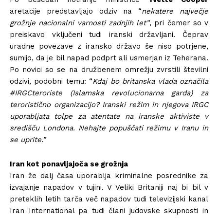
aretacije predstavljajo odziv na “
nekatere največje
grožnje nacionalni varnosti zadnjih let”
, pri čemer so v
preiskavo vključeni tudi iranski državljani. Čeprav
uradne povezave z iransko državo še niso potrjene,
sumijo, da je bil napad podprt ali usmerjan iz Teherana.
Po novici so se na družbenem omrežju zvrstili številni
odzivi, podobni temu: “
Kdaj bo britanska vlada označila
#IRGCteroriste (Islamska revolucionarna garda) za
teroristično organizacijo? Iranski režim in njegova IRGC
uporabljata tolpe za atentate na iranske aktiviste v
središču Londona. Nehajte popuščati režimu v Iranu in
se uprite.”
Iran kot ponavljajoča se grožnja
Iran že dalj časa uporablja kriminalne posrednike za
izvajanje napadov v tujini. V Veliki Britaniji naj bi bil v
preteklih letih tarča več napadov tudi televizijski kanal
Iran International pa tudi člani judovske skupnosti in