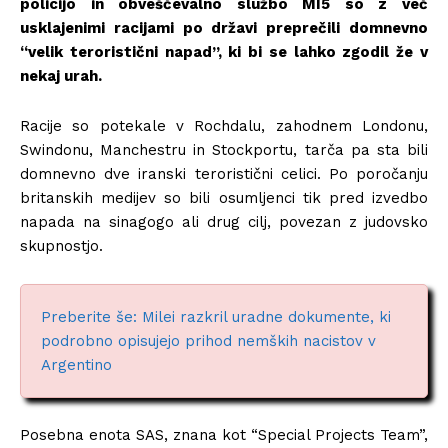
policijo in obveščevalno službo MI5 so z več
usklajenimi racijami po državi preprečili domnevno
“velik teroristični napad”, ki bi se lahko zgodil že v
nekaj urah.
Racije so potekale v Rochdalu, zahodnem Londonu,
Swindonu, Manchestru in Stockportu, tarča pa sta bili
domnevno dve iranski teroristični celici. Po poročanju
britanskih medijev so bili osumljenci tik pred izvedbo
napada na sinagogo ali drug cilj, povezan z judovsko
skupnostjo.
Preberite še: Milei razkril uradne dokumente, ki
podrobno opisujejo prihod nemških nacistov v
Argentino
Posebna enota SAS, znana kot “Special Projects Team”,