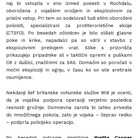
naj bi vstopila v eno izmed posesti v Rochdalu,
oborožena z vojaškim orožjem in eksplozivom za
prisilni vstop. Pri tem so sodelovali tudi elitni oboroženi
policisti, specializirani za protiteroristične akcije
(CTSFO). Po besedah očividcev je bilo slišati glasne
poke in krike, napadalci pa so vdrli v stavbo z
eksplozivnim prebojem vrat. Slike s prizorišča
prikazujejo pripadnike sil v taktični opremi s puškami
C8 z dušilci, značilnimi za SAS. Domačini so poročali o
močni eksploziji in ognju, v času ko so sile aretirale
osumljence.
Nekdanji šef britanske vohunske službe MI6 je ocenil,
da je vojaška podpora operaciji verjetno posledica
resnosti grožnje. Domnevna zarota bi lahko privedla
do množičnega pokola, zato je vojska – čeprav redko
– podprla policijsko operacijo.
Po besedah notranje ministrice
Yvette Cooper