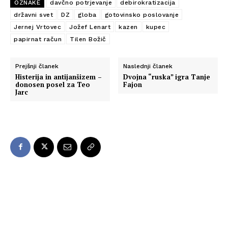
OZNAKE
davčno potrjevanje
debirokratizacija
državni svet
DZ
globa
gotovinsko poslovanje
Jernej Vrtovec
Jožef Lenart
kazen
kupec
papirnat račun
Tilen Božič
Prejšnji članek
Naslednji članek
Histerija in antijanšizem –
Dvojna “ruska” igra Tanje
donosen posel za Teo
Fajon
Jarc