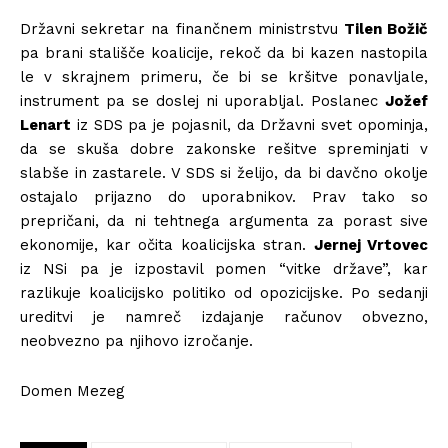
Državni sekretar na finančnem ministrstvu
Tilen Božič
pa brani stališče koalicije, rekoč da bi kazen nastopila
le v skrajnem primeru, če bi se kršitve ponavljale,
instrument pa se doslej ni uporabljal. Poslanec
Jožef
Lenart
iz SDS pa je pojasnil, da Državni svet opominja,
da se skuša dobre zakonske rešitve spreminjati v
slabše in zastarele. V SDS si želijo, da bi davčno okolje
ostajalo prijazno do uporabnikov. Prav tako so
prepričani, da ni tehtnega argumenta za porast sive
ekonomije, kar očita koalicijska stran.
Jernej Vrtovec
iz NSi pa je izpostavil pomen “vitke države”, kar
razlikuje koalicijsko politiko od opozicijske. Po sedanji
ureditvi je namreč izdajanje računov obvezno,
neobvezno pa njihovo izročanje.
Domen Mezeg