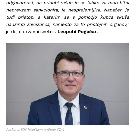
odgovornost, da pridobi račun in se lahko za morebitni
neprevzem sankcionira, je nesprejemljiva. Napačen je
tudi pristop, s katerim se s pomočjo kupca skuša
nadzirati zavezanca, namesto za to pristojnih organov,”
je dejal državni svetnik
Leopold Pogačar
.
Poslanec SDS Jožef Lenart (Foto: STA)