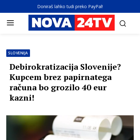
Doniraš lahko tudi preko PayPal!
SLOVENIJA
Debirokratizacija Slovenije?
Kupcem brez papirnatega
računa bo grozilo 40 eur
kazni!