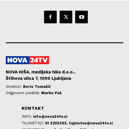
NOVA HIŠA, medijska hiša d.o.o.,
Štihova ulica 7, 1000 Ljubljana
Direktor:
Boris Tomašič
Odgovorni urednik:
Marko Puš
KONTAKT
INFO:
info@nova24tv.si
TAJNIŠTVO:
01 2355293,
tajnistvo@nova24tv.si