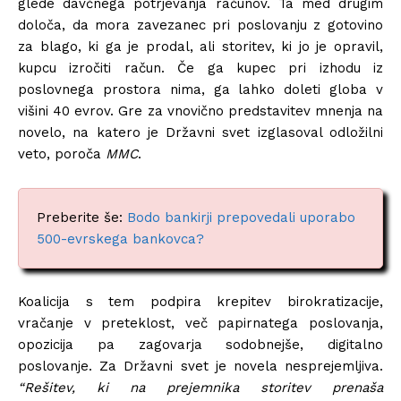
glede davčnega potrjevanja računov. Ta med drugim
določa, da mora zavezanec pri poslovanju z gotovino
za blago, ki ga je prodal, ali storitev, ki jo je opravil,
kupcu izročiti račun. Če ga kupec pri izhodu iz
poslovnega prostora nima, ga lahko doleti globa v
višini 40 evrov. Gre za vnovično predstavitev mnenja na
novelo, na katero je Državni svet izglasoval odložilni
veto, poroča
MMC
.
Preberite še:
Bodo bankirji prepovedali uporabo
500-evrskega bankovca?
Koalicija s tem podpira krepitev birokratizacije,
vračanje v preteklost, več papirnatega poslovanja,
opozicija pa zagovarja sodobnejše, digitalno
poslovanje. Za Državni svet je novela nesprejemljiva.
“Rešitev, ki na prejemnika storitev prenaša