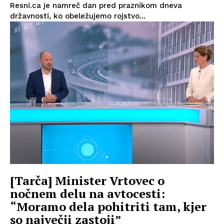
Resni.ca je namreč dan pred praznikom dneva
državnosti, ko obeležujemo rojstvo...
[Tarča] Minister Vrtovec o
nočnem delu na avtocesti:
“Moramo dela pohitriti tam, kjer
so največji zastoji”