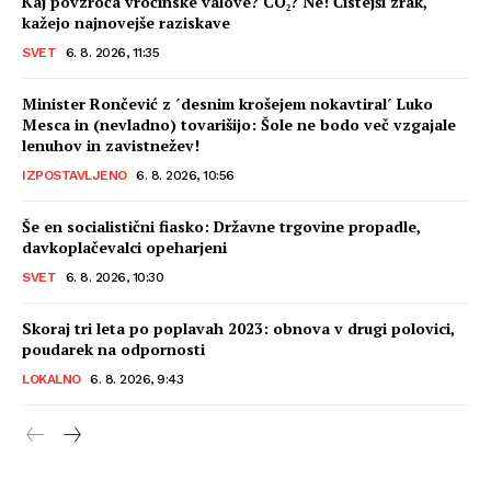
Kaj povzroča vročinske valove? CO₂? Ne! Čistejši zrak,
kažejo najnovejše raziskave
SVET
6. 8. 2026, 11:35
Minister Rončević z ´desnim krošejem nokavtiral´ Luko
Mesca in (nevladno) tovarišijo: Šole ne bodo več vzgajale
lenuhov in zavistnežev!
IZPOSTAVLJENO
6. 8. 2026, 10:56
Še en socialistični fiasko: Državne trgovine propadle,
davkoplačevalci opeharjeni
SVET
6. 8. 2026, 10:30
Skoraj tri leta po poplavah 2023: obnova v drugi polovici,
poudarek na odpornosti
LOKALNO
6. 8. 2026, 9:43