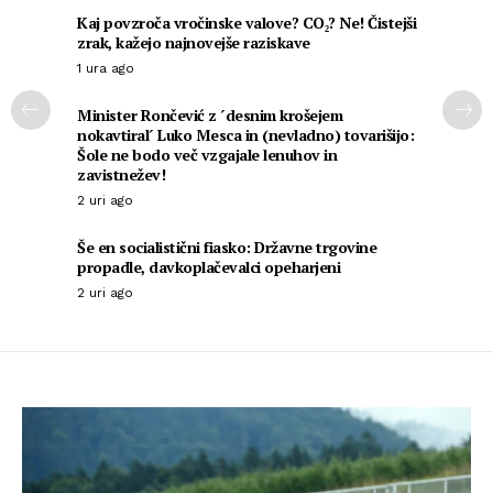
Kaj povzroča vročinske valove? CO₂? Ne! Čistejši
zrak, kažejo najnovejše raziskave
1 ura ago
Minister Rončević z ´desnim krošejem
nokavtiral´ Luko Mesca in (nevladno) tovarišijo:
Šole ne bodo več vzgajale lenuhov in
zavistnežev!
2 uri ago
Še en socialistični fiasko: Državne trgovine
propadle, davkoplačevalci opeharjeni
2 uri ago