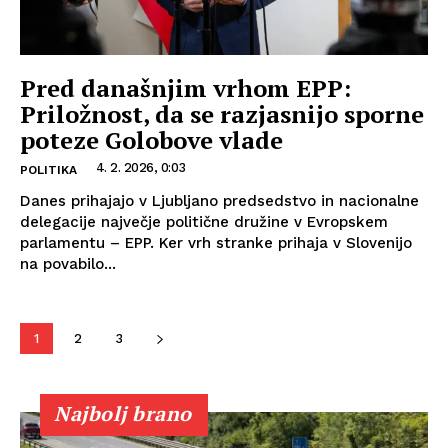
Pred današnjim vrhom EPP:
Priložnost, da se razjasnijo sporne
poteze Golobove vlade
4. 2. 2026, 0:03
POLITIKA
Danes prihajajo v Ljubljano predsedstvo in nacionalne
delegacije največje politične družine v Evropskem
parlamentu – EPP. Ker vrh stranke prihaja v Slovenijo
na povabilo...
1
2
3
Najbolj brano