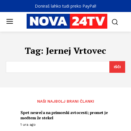
Doniraš lahko tudi preko PayPal!
Tag:
Jernej Vrtovec
IŠČI
NAŠI NAJBOLJ BRANI ČLANKI
Spet nesreča na primorski avtocesti; promet je
medtem že stekel
1 ura ago