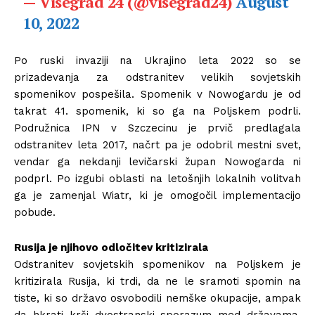
— Visegrád 24 (@visegrad24)
August
10, 2022
Po ruski invaziji na Ukrajino leta 2022 so se
prizadevanja za odstranitev velikih sovjetskih
spomenikov pospešila. Spomenik v Nowogardu je od
takrat 41. spomenik, ki so ga na Poljskem podrli.
Podružnica IPN v Szczecinu je prvič predlagala
odstranitev leta 2017, načrt pa je odobril mestni svet,
vendar ga nekdanji levičarski župan Nowogarda ni
podprl. Po izgubi oblasti na letošnjih lokalnih volitvah
ga je zamenjal Wiatr, ki je omogočil implementacijo
pobude.
Rusija je njihovo odločitev kritizirala
Odstranitev sovjetskih spomenikov na Poljskem je
kritizirala Rusija, ki trdi, da ne le sramoti spomin na
tiste, ki so državo osvobodili nemške okupacije, ampak
da hkrati krši dvostranski sporazum med državama.