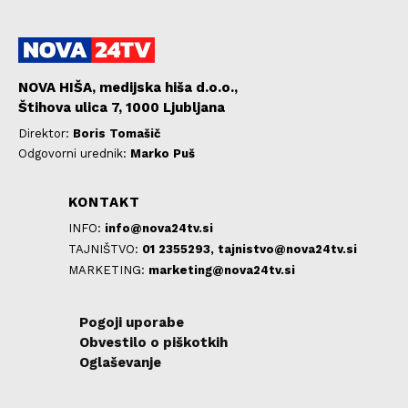
NOVA HIŠA, medijska hiša d.o.o.,
Štihova ulica 7, 1000 Ljubljana
Direktor:
Boris Tomašič
Odgovorni urednik:
Marko Puš
KONTAKT
INFO:
info@nova24tv.si
TAJNIŠTVO:
01 2355293,
tajnistvo@nova24tv.si
MARKETING:
marketing@nova24tv.si
Pogoji uporabe
Obvestilo o piškotkih
Oglaševanje