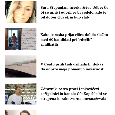
Sara Stepanjan, hčerka žrtve Udbe: Če
bi se arhivi odprli,se bi vedelo, kdo je
bil dober človek in kdo slab
Kako je ruska prijateljica dobila službo
med 60 kandidati pri “rdečih”
sindikatih
V Ceuto prišli tudi džihadisti: dokaz,
da odprte meje pomenijo nevarnost
Zdravniki ostro proti Jankovićevi
sežigalnici in kanalu C0: Kopičila bi se
strupena in rakotvorna onesnaževala!