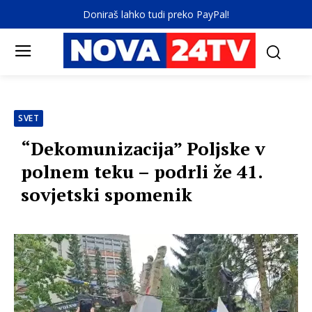
Doniraš lahko tudi preko PayPal!
SVET
“Dekomunizacija” Poljske v
polnem teku – podrli že 41.
sovjetski spomenik