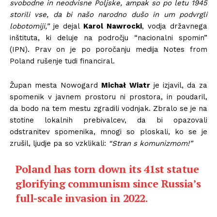
svobodne in neodvisne Poljske, ampak so po letu 1945
storili vse, da bi našo narodno dušo in um podvrgli
lobotomiji,”
je dejal
Karol Nawrocki
, vodja državnega
inštituta, ki deluje na področju “nacionalni spomin”
(IPN). Prav on je po poročanju medija Notes from
Poland rušenje tudi financiral.
Župan mesta Nowogard
Michał
Wiatr
je izjavil, da za
spomenik v javnem prostoru ni prostora, in poudaril,
da bodo na tem mestu zgradili vodnjak. Zbralo se je na
stotine lokalnih prebivalcev, da bi opazovali
odstranitev spomenika, mnogi so ploskali, ko se je
zrušil, ljudje pa so vzklikali:
“Stran s komunizmom!”
Poland has torn down its 41st statue
glorifying communism since Russia’s
full-scale invasion in 2022.