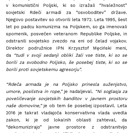
v komunistični Poljski, ki so izražali “hvaležnost”
sovjetski Rdeči armadi za “osvoboditev” države.
Njegovo postavitev so otvorili leta 1972. Leta 1995, šest
let po padcu komunizma na Poljskem, so ga imenovali
spomenik, posvečen veteranom Republike Poljske, in
odstranili sovjetsko zvezdo na eni od čelad vojakov.
Direktor podružnice IPN Krzysztof Męciński meni,
da
“tudi v svoji sedanji obliki žali vse tiste, ki so se
borili za svobodno Poljsko, še posebej tiste, ki so se
borili proti sovjetskemu agresorju”.
“Rdeča armada je na Poljsko prinesla suženjstvo,
umore, posilstva in rope,”
je nadaljeval.
“Ni soglasja za
poveličevanje sovjetskih banditov v javnem prostoru
naše domovine,”
je ob tem še posebej izpostavil. Leta
2016 je takrat vladajoča konservativna vlada uvedla
zakon, ki je od lokalnih oblasti zahteval, da
“dekomunizirajo” javne prostore z odstranitvijo