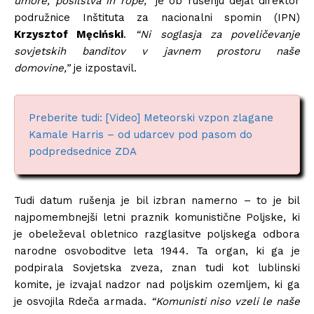
umore, posilstva in rope,”
je ob rušenju dejal direktor
podružnice Inštituta za nacionalni spomin (IPN)
Krzysztof Męciński
.
“Ni soglasja za poveličevanje
sovjetskih banditov v javnem prostoru naše
domovine,”
je izpostavil.
Preberite tudi: [Video] Meteorski vzpon zlagane
Kamale Harris – od udarcev pod pasom do
podpredsednice ZDA
Tudi datum rušenja je bil izbran namerno – to je bil
najpomembnejši letni praznik komunistične Poljske, ki
je obeleževal obletnico razglasitve poljskega odbora
narodne osvoboditve leta 1944. Ta organ, ki ga je
podpirala Sovjetska zveza, znan tudi kot lublinski
komite, je izvajal nadzor nad poljskim ozemljem, ki ga
je osvojila Rdeča armada.
“Komunisti niso vzeli le naše