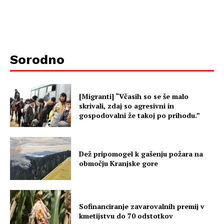
Sorodno
[Migranti] “Včasih so se še malo
skrivali, zdaj so agresivni in
gospodovalni že takoj po prihodu.”
Dež pripomogel k gašenju požara na
območju Kranjske gore
Sofinanciranje zavarovalnih premij v
kmetijstvu do 70 odstotkov