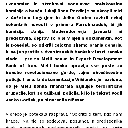
Ekonomist in strokovni sodelavec preiskovalne
komisije o bančni luknji Rado Pezdir je na okrogli mizi
z Anžetom Logarjem in Jelko Godec razkril nekaj
šokantnih novosti v primeru Farrokhzadeh, ki jih
komisija Janija Möderndorferja javnosti ni
predstavila, čeprav so bile v njenih dokumentih. Kot
je povedal, so odkrili celotno shemo pranja denarja,
ki se je sprožila v dveh iranskih bankah v lasti iranske
vlade – gre za Melli banko in Export Development
Bank of Iran. Melli banka opravlja vse posle za
iransko revolucionarno gardo, tajno obveščevalno
policijo Irana. Iz dokumentacije Wikileaks je razvidno,
da je Melli banka financirala najhujše teroristične
grupacije, kot so talibani, policija, ki jo je takrat vodil
Janko Goršek, pa ni naredila ničesar.
V sredo je potekala razprava “Odkrito o tem, kdo nam
krade.” Na njej so sodelovali poslanca in predsednika