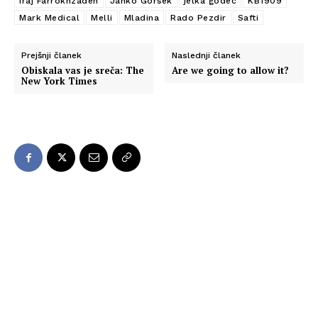
Iraj Farrokhzadeh
Janko Goršek
jelka godec
KB1909
Mark Medical
Melli
Mladina
Rado Pezdir
Safti
Prejšnji članek
Naslednji članek
Obiskala vas je sreča: The
Are we going to allow it?
New York Times