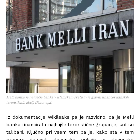
Melli banka je največja banka v islamskem svetu in je glavni financer iranskih
terorističnih akcij. (Foto: epa)
Iz dokumentacije Wikileaks pa je razvidno, da je Melli
banka financirala najhujše teroristične grupacije, kot so
talibani. Ključno pri vsem tem pa je, kako sta v tem
primeru delovali slovenska policija in slovenska