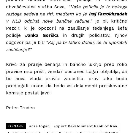
obveščevalna služba Sova.
“Naša policija je iz nekega
razloga sedela na riti, medtem ko je
Iraj Farrokhzadeh
v NLB odpiral nove bančne račune,”
je bil kritične
Pezdir, ki je opozoril na zaslišanje tedanjega šefa
policije
Janka Gorška
in drugih policistov, njihov
odgovor pa je bil
: “Kaj pa bi lahko dobili, če bi uporabili
zaslišanje?”
Krivci za pranje denarja in bančno luknjo pred roko
pravice niso prišli, vendar poslanec Logar obljublja, da
bo nova vlada pravici zadostila, prav tako bodo
predlagali zakon, da bodo vsi dokumenti preiskovalne
komisije postali javni.
Peter Truden
OZNAKE
anže logar
Export Development Bank of Iran