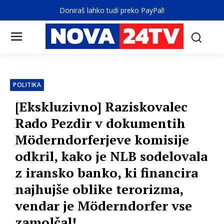
Doniraš lahko tudi preko PayPal!
POLITIKA
[Ekskluzivno] Raziskovalec
Rado Pezdir v dokumentih
Möderndorferjeve komisije
odkril, kako je NLB sodelovala
z iransko banko, ki financira
najhujše oblike terorizma,
vendar je Möderndorfer vse
zamolčal!