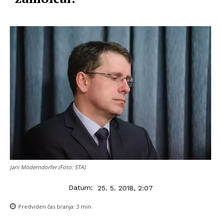
Jani Möderndorfer (Foto: STA)
Datum:
25. 5. 2018, 2:07
Predviden čas branja:
3
min.