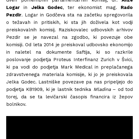
dveh pomembnih parlamentarnih komisij, dr.
Anže
Logar
in
Jelka Godec
, ter ekonomist mag.
Rado
Pezdir
. Logar in Godčeva sta na začetku spregovorila
o težavah in pritiskih, ki sta jih doživela kot vodji
preiskovalnih komisij. Raziskovalec udbovskih arhivov
Pezdir se je navezal na zgodbo, ki povezuje obe
komisiji. Od leta 2014 je preiskoval udbovsko ekonomijo
in naletel na dokumente Saftija, ki so razkrile
poslovanje podjetja Proteus Interfinanz Zurich v Švici,
ki pa vodi do podjetja Mark Medical in preplačanega
zdravstvenega materiala komisije, ki jo je preiskovala
Jelka Godec. Lastniške povezave pa nas pripeljejo do
podjetja KB1909, ki je lastnik tednika
Mladina
– od tod
torej, da se ta levičarski časopis financira iz žepov
bolnikov.