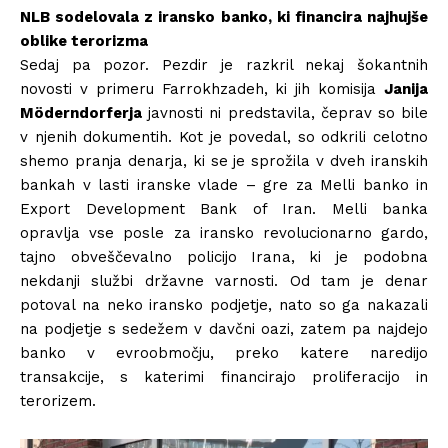
NLB sodelovala z iransko banko, ki financira najhujše
oblike terorizma
Sedaj pa pozor. Pezdir je razkril nekaj šokantnih
novosti v primeru Farrokhzadeh, ki jih komisija
Janija
Möderndorferja
javnosti ni predstavila, čeprav so bile
v njenih dokumentih. Kot je povedal, so odkrili celotno
shemo pranja denarja, ki se je sprožila v dveh iranskih
bankah v lasti iranske vlade – gre za Melli banko in
Export Development Bank of Iran. Melli banka
opravlja vse posle za iransko revolucionarno gardo,
tajno obveščevalno policijo Irana, ki je podobna
nekdanji službi državne varnosti. Od tam je denar
potoval na neko iransko podjetje, nato so ga nakazali
na podjetje s sedežem v davčni oazi, zatem pa najdejo
banko v evroobmočju, preko katere naredijo
transakcije, s katerimi financirajo proliferacijo in
terorizem.