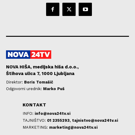
NOVA HIŠA, medijska hiša d.o.o.,
Štihova ulica 7, 1000 Ljubljana
Direktor:
Boris Tomašič
Odgovorni urednik:
Marko Puš
KONTAKT
INFO:
info@nova24tv.si
TAJNIŠTVO:
01 2355293,
tajnistvo@nova24tv.si
MARKETING:
marketing@nova24tv.si