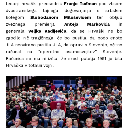
tedanji hrvaški predsednik
Franjo Tuđman
pod vtisom
dvostranskega tajnega dogovarjanja s srbskim
kolegom
Slobodanom Miloševićem
ter obljub
zveznega premierja
Anteja Markovića
in
generala
Veljka Kadijevića
, da se Hrvaški ne bo
zgodilo nič tragičnega, če bo pustila, da bodo enote
JLA neovirano pustila JLA, da opravi s Slovenijo, očitno
računal na “operetno osamosvojitev” Slovenije.
Računica se mu ni izšla, že sredi poletja 1991 je bila
Hrvaška v totalni vojni.