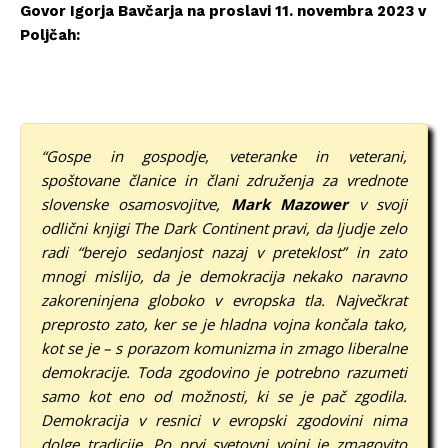
Govor Igorja Bavčarja na proslavi 11. novembra 2023 v
Poljčah:
“Gospe in gospodje, veteranke in veterani,
spoštovane članice in člani združenja za vrednote
slovenske osamosvojitve,
Mark Mazower
v svoji
odlični knjigi The Dark Continent pravi, da ljudje zelo
radi “berejo sedanjost nazaj v preteklost” in zato
mnogi mislijo, da je demokracija nekako naravno
zakoreninjena globoko v evropska tla.
Največkrat
preprosto zato, ker se je hladna vojna končala tako,
kot se je – s porazom komunizma in zmago liberalne
demokracije. Toda zgodovino je potrebno razumeti
samo kot eno od možnosti, ki se je pač zgodila.
Demokracija v resnici v evropski zgodovini nima
dolge tradicije. Po prvi svetovni vojni je zmagovito