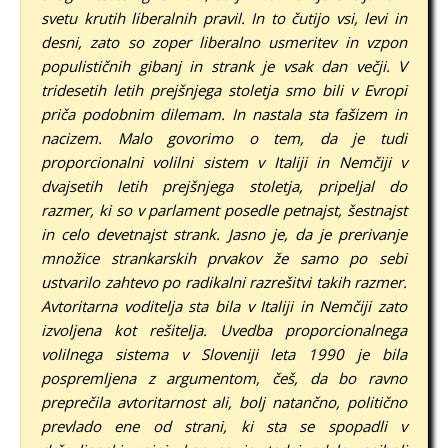
svetu krutih liberalnih pravil. In to čutijo vsi, levi in
desni, zato so zoper liberalno usmeritev in vzpon
populističnih gibanj in strank je vsak dan večji.
V
tridesetih letih prejšnjega stoletja smo bili v Evropi
priča podobnim dilemam. In nastala sta fašizem in
nacizem. Malo govorimo o tem, da je tudi
proporcionalni volilni sistem v Italiji in Nemčiji v
dvajsetih letih prejšnjega stoletja, pripeljal do
razmer, ki so v parlament posedle petnajst, šestnajst
in celo devetnajst strank. Jasno je, da je prerivanje
množice strankarskih prvakov že samo po sebi
ustvarilo zahtevo po radikalni razrešitvi takih razmer.
Avtoritarna voditelja sta bila v Italiji in Nemčiji zato
izvoljena kot rešitelja. Uvedba proporcionalnega
volilnega sistema v Sloveniji leta 1990 je bila
pospremljena z argumentom, češ, da bo ravno
preprečila avtoritarnost ali, bolj natančno, politično
prevlado ene od strani, ki sta se spopadli v