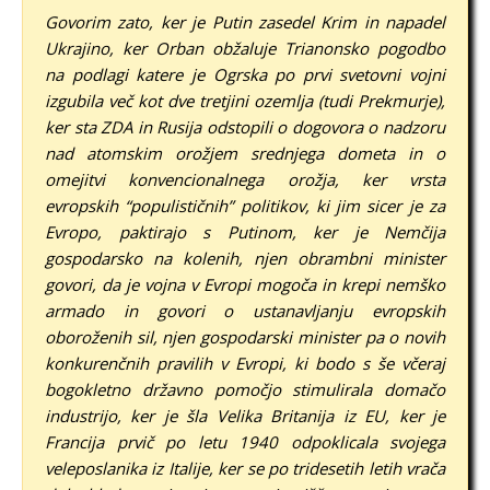
Govorim zato, ker je Putin zasedel Krim in napadel
Ukrajino, ker Orban obžaluje Trianonsko pogodbo
na podlagi katere je Ogrska po prvi svetovni vojni
izgubila več kot dve tretjini ozemlja (tudi Prekmurje),
ker sta ZDA in Rusija odstopili o dogovora o nadzoru
nad atomskim orožjem srednjega dometa in o
omejitvi konvencionalnega orožja, ker vrsta
evropskih “populističnih” politikov, ki jim sicer je za
Evropo, paktirajo s Putinom, ker je Nemčija
gospodarsko na kolenih, njen obrambni minister
govori, da je vojna v Evropi mogoča in krepi nemško
armado in govori o ustanavljanju evropskih
oboroženih sil, njen gospodarski minister pa o novih
konkurenčnih pravilih v Evropi, ki bodo s še včeraj
bogokletno državno pomočjo stimulirala domačo
industrijo, ker je šla Velika Britanija iz EU, ker je
Francija prvič po letu 1940 odpoklicala svojega
veleposlanika iz Italije, ker se po tridesetih letih vrača