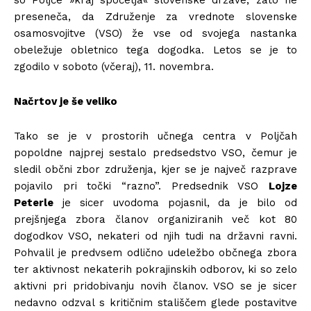
so Poljče »kraj spočetja« slovenske države, zato ne
preseneča, da Združenje za vrednote slovenske
osamosvojitve (VSO) že vse od svojega nastanka
obeležuje obletnico tega dogodka. Letos se je to
zgodilo v soboto (včeraj), 11. novembra.
Načrtov je še veliko
Tako se je v prostorih učnega centra v Poljčah
popoldne najprej sestalo predsedstvo VSO, čemur je
sledil občni zbor združenja, kjer se je največ razprave
pojavilo pri točki “razno”. Predsednik VSO
Lojze
Peterle
je sicer uvodoma pojasnil, da je bilo od
prejšnjega zbora članov organiziranih več kot 80
dogodkov VSO, nekateri od njih tudi na državni ravni.
Pohvalil je predvsem odlično udeležbo občnega zbora
ter aktivnost nekaterih pokrajinskih odborov, ki so zelo
aktivni pri pridobivanju novih članov. VSO se je sicer
nedavno odzval s kritičnim stališčem glede postavitve