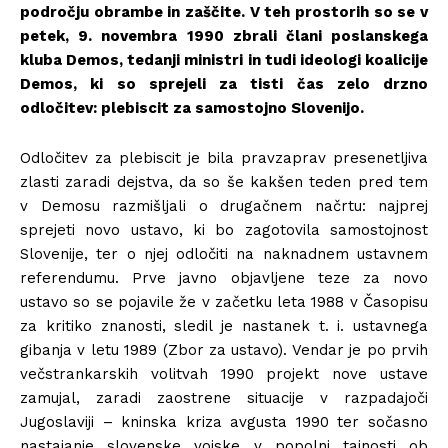
področju obrambe in zaščite. V teh prostorih so se v
petek, 9. novembra 1990 zbrali člani poslanskega
kluba Demos, tedanji ministri in tudi ideologi koalicije
Demos, ki so sprejeli za tisti čas zelo drzno
odločitev: plebiscit za samostojno Slovenijo.
Odločitev za plebiscit je bila pravzaprav presenetljiva
zlasti zaradi dejstva, da so še kakšen teden pred tem
v Demosu razmišljali o drugačnem načrtu: najprej
sprejeti novo ustavo, ki bo zagotovila samostojnost
Slovenije, ter o njej odločiti na naknadnem ustavnem
referendumu. Prve javno objavljene teze za novo
ustavo so se pojavile že v začetku leta 1988 v Časopisu
za kritiko znanosti, sledil je nastanek t. i. ustavnega
gibanja v letu 1989 (Zbor za ustavo). Vendar je po prvih
večstrankarskih volitvah 1990 projekt nove ustave
zamujal, zaradi zaostrene situacije v razpadajoči
Jugoslaviji – kninska kriza avgusta 1990 ter sočasno
nastajanje slovenske vojske v popolni tajnosti ob