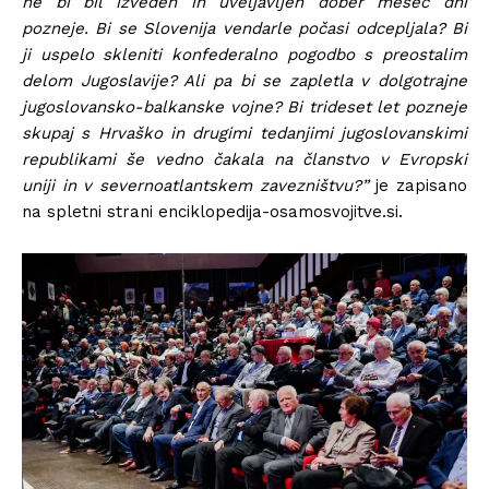
ne bi bil izveden in uveljavljen dober mesec dni
pozneje. Bi se Slovenija vendarle počasi odcepljala? Bi
ji uspelo skleniti konfederalno pogodbo s preostalim
delom Jugoslavije? Ali pa bi se zapletla v dolgotrajne
jugoslovansko-balkanske vojne? Bi trideset let pozneje
skupaj s Hrvaško in drugimi tedanjimi jugoslovanskimi
republikami še vedno čakala na članstvo v Evropski
uniji in v severnoatlantskem zavezništvu?”
je zapisano
na spletni strani enciklopedija-osamosvojitve.si.