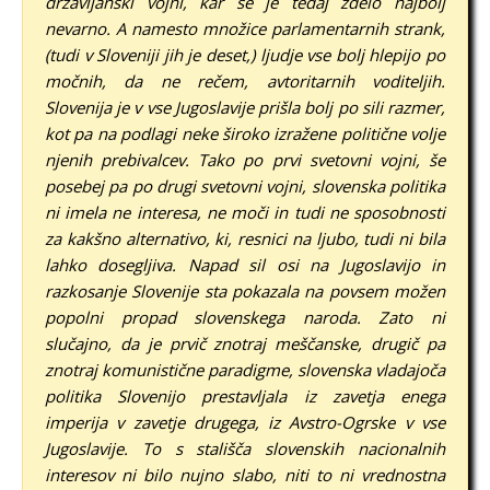
državljanski vojni, kar se je tedaj zdelo najbolj
nevarno. A namesto množice parlamentarnih strank,
(tudi v Sloveniji jih je deset,) ljudje vse bolj hlepijo po
močnih, da ne rečem, avtoritarnih voditeljih.
Slovenija je v vse Jugoslavije prišla bolj po sili razmer,
kot pa na podlagi neke široko izražene politične volje
njenih prebivalcev. Tako po prvi svetovni vojni, še
posebej pa po drugi svetovni vojni, slovenska politika
ni imela ne interesa, ne moči in tudi ne sposobnosti
za kakšno alternativo, ki, resnici na ljubo, tudi ni bila
lahko dosegljiva. Napad sil osi na Jugoslavijo in
razkosanje Slovenije sta pokazala na povsem možen
popolni propad slovenskega naroda. Zato ni
slučajno, da je prvič znotraj meščanske, drugič pa
znotraj komunistične paradigme, slovenska vladajoča
politika Slovenijo prestavljala iz zavetja enega
imperija v zavetje drugega, iz Avstro-Ogrske v vse
Jugoslavije. To s stališča slovenskih nacionalnih
interesov ni bilo nujno slabo, niti to ni vrednostna