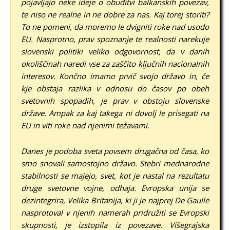
pojavljajo neke ideje o obuditvi balkanskih povezav,
te niso ne realne in ne dobre za nas. Kaj torej storiti?
To ne pomeni, da moremo le dvigniti roke nad usodo
EU. Nasprotno, prav spoznanje te realnosti narekuje
slovenski politiki veliko odgovornost, da v danih
okoliščinah naredi vse za zaščito ključnih nacionalnih
interesov. Končno imamo prvič svojo državo in, če
kje obstaja razlika v odnosu do časov po obeh
svetovnih spopadih, je prav v obstoju slovenske
države. Ampak za kaj takega ni dovolj le prisegati na
EU in viti roke nad njenimi težavami.
Danes je podoba sveta povsem drugačna od časa, ko
smo snovali samostojno državo. Stebri mednarodne
stabilnosti se majejo, svet, kot je nastal na rezultatu
druge svetovne vojne, odhaja. Evropska unija se
dezintegrira, Velika Britanija, ki ji je najprej De Gaulle
nasprotoval v njenih namerah pridružiti se Evropski
skupnosti, je izstopila iz povezave. Višegrajska