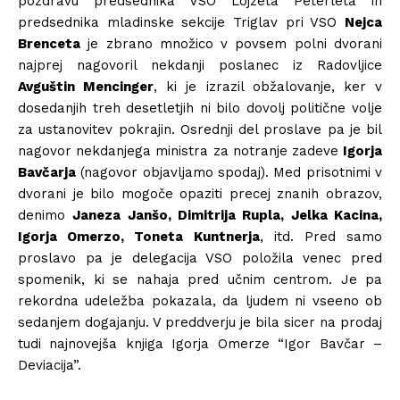
pozdravu predsednika VSO Lojzeta Peterleta in
predsednika mladinske sekcije Triglav pri VSO
Nejca
Brenceta
je zbrano množico v povsem polni dvorani
najprej nagovoril nekdanji poslanec iz Radovljice
Avguštin Mencinger
, ki je izrazil obžalovanje, ker v
dosedanjih treh desetletjih ni bilo dovolj politične volje
za ustanovitev pokrajin. Osrednji del proslave pa je bil
nagovor nekdanjega ministra za notranje zadeve
Igorja
Bavčarja
(nagovor objavljamo spodaj). Med prisotnimi v
dvorani je bilo mogoče opaziti precej znanih obrazov,
denimo
Janeza Janšo, Dimitrija Rupla, Jelka Kacina,
Igorja Omerzo, Toneta Kuntnerja
, itd. Pred samo
proslavo pa je delegacija VSO položila venec pred
spomenik, ki se nahaja pred učnim centrom. Je pa
rekordna udeležba pokazala, da ljudem ni vseeno ob
sedanjem dogajanju. V preddverju je bila sicer na prodaj
tudi najnovejša knjiga Igorja Omerze “Igor Bavčar –
Deviacija”.