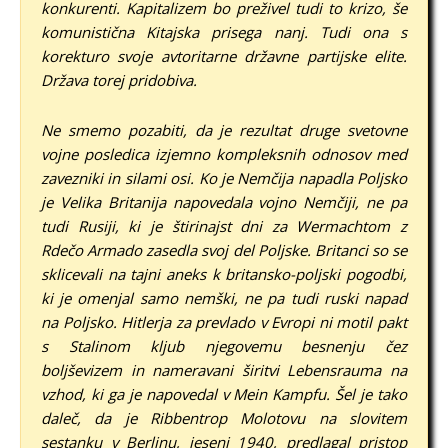
konkurenti. Kapitalizem bo preživel tudi to krizo, še
komunistična Kitajska prisega nanj. Tudi ona s
korekturo svoje avtoritarne državne partijske elite.
Država torej pridobiva.
Ne smemo pozabiti, da je rezultat druge svetovne
vojne posledica izjemno kompleksnih odnosov med
zavezniki in silami osi. Ko je Nemčija napadla Poljsko
je Velika Britanija napovedala vojno Nemčiji, ne pa
tudi Rusiji, ki je štirinajst dni za Wermachtom z
Rdečo Armado zasedla svoj del Poljske. Britanci so se
sklicevali na tajni aneks k britansko-poljski pogodbi,
ki je omenjal samo nemški, ne pa tudi ruski napad
na Poljsko. Hitlerja za prevlado v Evropi ni motil pakt
s Stalinom kljub njegovemu besnenju čez
boljševizem in nameravani širitvi Lebensrauma na
vzhod, ki ga je napovedal v Mein Kampfu. Šel je tako
daleč, da je Ribbentrop Molotovu na slovitem
sestanku v Berlinu, jeseni 1940, predlagal pristop