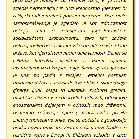
prav vse je temeljilo na ureditvi sveta, ki je takrat
zgledal nepremagljiv in tudi vrednostno (nekateri bi
rekli, da tudi moralno), povsem nesporen. Tisto malo
samospraševanja je zgledalo le kot trdovratnost
nekega mita o neuspelem jugoslovanskem
socialističnem eksperimentu, tako kar zadeva
notranjepolitično in ekonomsko ureditev naše mlade
države, kot njen sistem nacionalne varnosti.
Danes se
celotna liberalna ureditev z vsemi njenimi
institucijami vred krepko maje. Samo vprašanje časa
je kdaj bo padla s tečajev. Temeljni postulati
moderne države z načeli delitve oblasti, svobodnega
gibanja ljudi, blaga in kapitala, svoboda govora,
mulitilateralizem v mednarodnih odnosih, odrekanje
enostranskim dejanjem v odnosih med državami,
nenasilno reševanje sporov, proračunska pravila
znotraj monetarne unije, vse se počasi a z gotovostjo
umika novim praksam. Živimo v času nove hladne in
resnične
vojne v Evropi in Bližnjem Vzhodu, v času