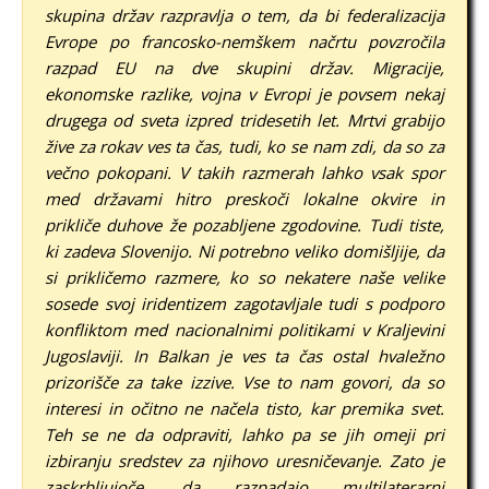
skupina držav razpravlja o tem, da bi federalizacija
Evrope po francosko-nemškem načrtu povzročila
razpad EU na dve skupini držav. Migracije,
ekonomske razlike, vojna v Evropi je povsem nekaj
drugega od sveta izpred tridesetih let. Mrtvi grabijo
žive za rokav ves ta čas, tudi, ko se nam zdi, da so za
večno pokopani. V takih razmerah lahko vsak spor
med državami hitro preskoči lokalne okvire in
prikliče duhove že pozabljene zgodovine. Tudi tiste,
ki zadeva Slovenijo. Ni potrebno veliko domišljije, da
si prikličemo razmere, ko so nekatere naše velike
sosede svoj iridentizem zagotavljale tudi s podporo
konfliktom med nacionalnimi politikami v Kraljevini
Jugoslaviji. In Balkan je ves ta čas ostal hvaležno
prizorišče za take izzive. Vse to nam govori, da so
interesi in očitno ne načela tisto, kar premika svet.
Teh se ne da odpraviti, lahko pa se jih omeji pri
izbiranju sredstev za njihovo uresničevanje. Zato je
zaskrbljujoče, da razpadajo multilaterarni