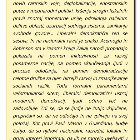
novih carinskih vojn, deglobalizacije, enostranskih
potez v mednarodni politiki, kršenja strogih fiskalnih
pravil znotraj monetarne unije, odrekanja načelom
delitve oblasti, uzurpacij sodnega sistema, zanikanja
svobode govore… Liberalni demokratični red se
sesuva. In na nacionalni ravni je enako. Acemoglu in
Robinson sta v izvrstni knjigi Zakaj narodi propadajo
pokazala na pomen inkluzivnosti za razvoj
posamezne nacije, na pomen vključevanja ljudi v
procese odločanja, na
pomen demokratizacije
celotne družbe za njen hitrejši razvoj in zmanjševanje
socialnih razlik. Toda formalni parlamentarni
večstrankarski sitem, liberalni demokratični ustroj
modernih demokracij, ljudi očitno več ne
zadovoljuje. Zdi se, da se ljudje ne čutijo vključene,
prepričani so, da ne odločajo in ne vplivajo na svoj
položaj. Kot pravi Paul Mason v Guardianu, ljudje
čutijo, da so njihovi nacionalni, razredni, lokalni in
drugi interesi ignorirani, da jih ne morejo uveljaviti v