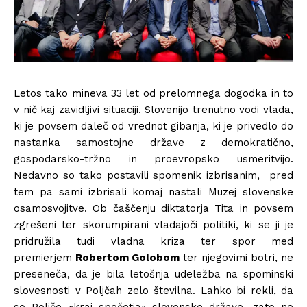
Letos tako mineva 33 let od prelomnega dogodka in to
v nič kaj zavidljivi situaciji. Slovenijo trenutno vodi vlada,
ki je povsem daleč od vrednot gibanja, ki je privedlo do
nastanka samostojne države z demokratično,
gospodarsko-tržno in proevropsko usmeritvijo.
Nedavno so tako postavili spomenik izbrisanim, pred
tem pa sami izbrisali komaj nastali Muzej slovenske
osamosvojitve. Ob čaščenju diktatorja Tita in povsem
zgrešeni ter skorumpirani vladajoči politiki, ki se ji je
pridružila tudi vladna kriza ter spor med
premierjem
Robertom Golobom
ter njegovimi botri, ne
preseneča, da je bila letošnja udeležba na spominski
slovesnosti v Poljčah zelo številna. Lahko bi rekli, da