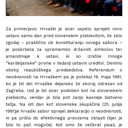
Za primerjavo: Hrvaški je sicer uspelo sprejeti novo
ustavo samo dan pred slovenskim plebiscitom, že zelo
zgodaj – praktično ob konstituiranju novega sabora –
je poskrbela za spremembo državnih simbolov ter
amandmaje k ustavi, ki so izničile mnoge
“kardeljanske” prvine v tedanji ustavni ureditvi. Denimo
obstoj republiškega predsedstva. Referendum o
neodvisnosti na Hrvaškem pa je potekal 19. maja 1991,
ko je bil del Hrvaške dejansko že skoraj odrezan od
Zagreba. Izid je bil sicer podoben kot na slovenskem
plebiscitu, vendar je bila pot zanjo kasneje bistveno
težja. Na isti dan kot slovenska skupščina (25. junija
1991)je hrvaški sabor sprejel deklaracijo o neodvisnosti,
ni pa prišlo do efektivnega prevzema oblasti (kjer je
bilo to pač mogoče). Kot smo že večkrat pisali, je