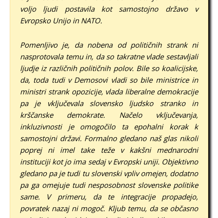
voljo ljudi postavila kot samostojno državo v
Evropsko Unijo in NATO.
Pomenljivo je, da nobena od političnih strank ni
nasprotovala temu in, da so takratne vlade sestavljali
ljudje iz različnih političnih polov. Bile so koalicijske,
da, toda tudi v Demosovi vladi so bile ministrice in
ministri strank opozicije, vlada liberalne demokracije
pa je vključevala slovensko ljudsko stranko in
krščanske demokrate. Načelo vključevanja,
inkluzivnosti je omogočilo ta epohalni korak k
samostojni državi.
Formalno gledano naš glas nikoli
poprej ni imel take teže v kakšni mednarodni
instituciji kot jo ima sedaj v Evropski uniji. Objektivno
gledano pa je tudi tu slovenski vpliv omejen, dodatno
pa ga omejuje tudi nesposobnost slovenske politike
same. V primeru, da te integracije propadejo,
povratek nazaj ni mogoč. Kljub temu, da se občasno