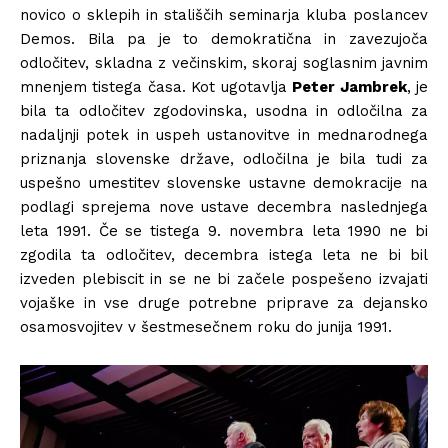
novico o sklepih in stališčih seminarja kluba poslancev
Demos. Bila pa je to demokratična in zavezujoča
odločitev, skladna z večinskim, skoraj soglasnim javnim
mnenjem tistega časa. Kot ugotavlja
Peter Jambrek
, je
bila ta odločitev zgodovinska, usodna in odločilna za
nadaljnji potek in uspeh ustanovitve in mednarodnega
priznanja slovenske države, odločilna je bila tudi za
uspešno umestitev slovenske ustavne demokracije na
podlagi sprejema nove ustave decembra naslednjega
leta 1991. Če se tistega 9. novembra leta 1990 ne bi
zgodila ta odločitev, decembra istega leta ne bi bil
izveden plebiscit in se ne bi začele pospešeno izvajati
vojaške in vse druge potrebne priprave za dejansko
osamosvojitev v šestmesečnem roku do junija 1991.