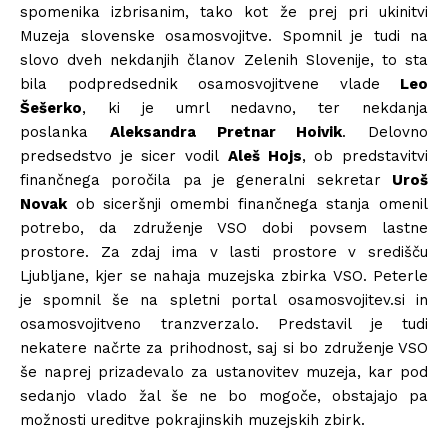
spomenika izbrisanim, tako kot že prej pri ukinitvi
Muzeja slovenske osamosvojitve. Spomnil je tudi na
slovo dveh nekdanjih članov Zelenih Slovenije, to sta
bila podpredsednik osamosvojitvene vlade
Leo
Šešerko
, ki je umrl nedavno, ter nekdanja
poslanka
Aleksandra Pretnar Hoivik
. Delovno
predsedstvo je sicer vodil
Aleš Hojs
, ob predstavitvi
finančnega poročila pa je generalni sekretar
Uroš
Novak
ob siceršnji omembi finančnega stanja omenil
potrebo, da združenje VSO dobi povsem lastne
prostore. Za zdaj ima v lasti prostore v središču
Ljubljane, kjer se nahaja muzejska zbirka VSO. Peterle
je spomnil še na spletni portal osamosvojitev.si in
osamosvojitveno tranzverzalo. Predstavil je tudi
nekatere načrte za prihodnost, saj si bo združenje VSO
še naprej prizadevalo za ustanovitev muzeja, kar pod
sedanjo vlado žal še ne bo mogoče, obstajajo pa
možnosti ureditve pokrajinskih muzejskih zbirk.