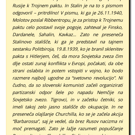
Rusije k Trojnem paktu. In Stalin je na to s pismom
odgovoril – pritrdilno! V pismu, ki ga je 26.11.1940,
Molotov poslal Ribbentropu, je za pristop k Trojnemu
paktu celo postavil svoje pogoje, zahteval je Finsko,
Dardanele, Sahalin, Kavkaz… Zato ne preseneča
Stalinovo stališče, ki ga je predstavil na tajnem
sestanku Politbiroja, 19.8.1939, ko je branil sklenitev
pakta s Hitlerjem, češ, da mora Sovjetska zveza čim
dlje ostati zunaj konflikta v Evropi, počakati, da obe
strani oslabita in potem vstopiti v vojno, ko bodo
razmere najbolj ugodne za “svetovno revolucijo”. Ni
čudno, da so slovenski komunisti začeli organizirati
partizanski odpor šele po napadu Nemčije na
Sovjetsko zvezo. Tigrovci, in v začetku četniki, so
imeli takoj zelo jasno stališče do okupacije. In ne
preseneča olajšanje Churchilla, ko se je začela akcija
“Barbarossa”, saj je vedel, da brez Rusov nacizma ni
moč premagati. Zato je lažje razumeti popuščanje