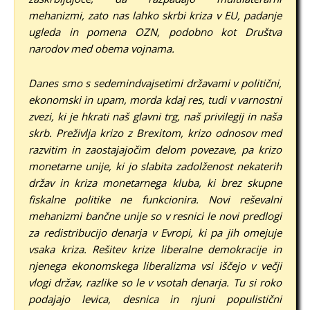
mehanizmi, zato nas lahko skrbi kriza v EU, padanje
ugleda in pomena OZN, podobno kot Društva
narodov med obema vojnama.
Danes smo s sedemindvajsetimi državami v politični,
ekonomski in upam, morda kdaj res, tudi v varnostni
zvezi, ki je hkrati naš glavni trg, naš privilegij in naša
skrb. Preživlja krizo z Brexitom, krizo odnosov med
razvitim in zaostajajočim delom povezave, pa krizo
monetarne unije, ki jo slabita zadolženost nekaterih
držav in kriza monetarnega kluba, ki brez skupne
fiskalne politike ne funkcionira. Novi reševalni
mehanizmi bančne unije so v resnici le novi predlogi
za redistribucijo denarja v Evropi, ki pa jih omejuje
vsaka kriza. Rešitev krize liberalne demokracije in
njenega ekonomskega liberalizma vsi iščejo v večji
vlogi držav, razlike so le v vsotah denarja. Tu si roko
podajajo levica, desnica in njuni populistični