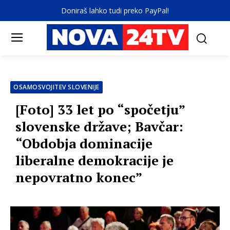
Doniraš lahko tudi preko PayPal!
OSAMOSVOJITEV SLOVENIJE
[Foto] 33 let po “spočetju”
slovenske države; Bavčar:
“Obdobja dominacije
liberalne demokracije je
nepovratno konec”