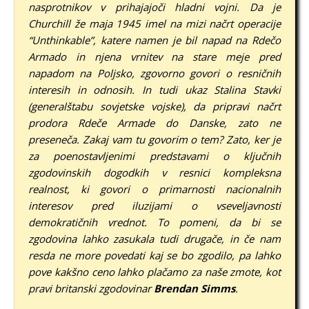
nasprotnikov v prihajajoči hladni vojni. Da je
Churchill že maja 1945 imel na mizi načrt operacije
“Unthinkable”, katere namen je bil napad na Rdečo
Armado in njena vrnitev na stare meje pred
napadom na Poljsko, zgovorno govori o resničnih
interesih in odnosih. In tudi ukaz Stalina Stavki
(generalštabu sovjetske vojske), da pripravi načrt
prodora Rdeče Armade do Danske, zato ne
preseneča.
Zakaj vam tu govorim o tem? Zato, ker je
za poenostavljenimi predstavami o ključnih
zgodovinskih dogodkih v resnici kompleksna
realnost, ki govori o primarnosti nacionalnih
interesov pred iluzijami o vseveljavnosti
demokratičnih vrednot. To pomeni, da bi se
zgodovina lahko zasukala tudi drugače, in če nam
resda ne more povedati kaj se bo zgodilo, pa lahko
pove kakšno ceno lahko plačamo za naše zmote, kot
pravi britanski zgodovinar
Brendan Simms
.