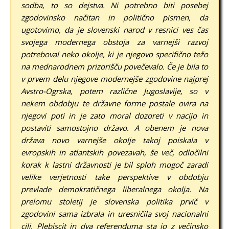
sodba, to so dejstva. Ni potrebno biti posebej
zgodovinsko načitan in politično pismen, da
ugotovimo, da je slovenski narod v resnici ves čas
svojega modernega obstoja za varnejši razvoj
potreboval neko okolje, ki je njegovo specifično težo
na mednarodnem prizorišču povečevalo. Če je bila to
v prvem delu njegove modernejše zgodovine najprej
Avstro-Ogrska, potem različne Jugoslavije, so v
nekem obdobju te državne forme postale ovira na
njegovi poti in je zato moral dozoreti v nacijo in
postaviti samostojno državo. A obenem je nova
država novo varnejše okolje takoj poiskala v
evropskih in atlantskih povezavah, še več, odločilni
korak k lastni državnosti je bil sploh mogoč zaradi
velike verjetnosti take perspektive v obdobju
prevlade demokratičnega liberalnega okolja.
Na
prelomu stoletij je slovenska politika prvič v
zgodovini sama izbrala in uresničila svoj nacionalni
cilj. Plebiscit in dva referenduma sta jo z večinsko