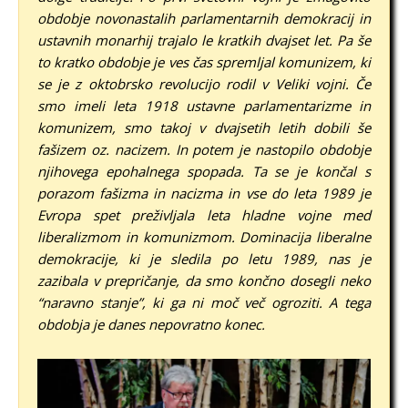
obdobje novonastalih parlamentarnih demokracij in
ustavnih monarhij trajalo le kratkih dvajset let. Pa še
to kratko obdobje je ves čas spremljal komunizem, ki
se je z oktobrsko revolucijo rodil v Veliki vojni. Če
smo imeli leta 1918 ustavne parlamentarizme in
komunizem, smo takoj v dvajsetih letih dobili še
fašizem oz. nacizem. In potem je nastopilo obdobje
njihovega epohalnega spopada. Ta se je končal s
porazom fašizma in nacizma in vse do leta 1989 je
Evropa spet preživljala leta hladne vojne med
liberalizmom in komunizmom. Dominacija liberalne
demokracije, ki je sledila po letu 1989, nas je
zazibala v prepričanje, da smo končno dosegli neko
“naravno stanje”, ki ga ni moč več ogroziti. A tega
obdobja je danes nepovratno konec.