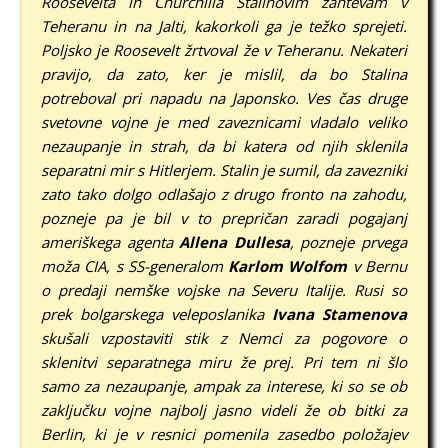
Roosevelta in Churchilla Stalinovim zahtevam v
Teheranu in na Jalti, kakorkoli ga je težko sprejeti.
Poljsko je Roosevelt žrtvoval že v Teheranu. Nekateri
pravijo, da zato, ker je mislil, da bo Stalina
potreboval pri napadu na Japonsko.
Ves čas druge
svetovne vojne je med zaveznicami vladalo veliko
nezaupanje in strah, da bi katera od njih sklenila
separatni mir s Hitlerjem. Stalin je sumil, da zavezniki
zato tako dolgo odlašajo z drugo fronto na zahodu,
pozneje pa je bil v to prepričan zaradi pogajanj
ameriškega agenta
Allena Dullesa
, pozneje prvega
moža CIA, s SS-generalom
Karlom Wolfom
v Bernu
o predaji nemške vojske na Severu Italije. Rusi so
prek bolgarskega veleposlanika
Ivana Stamenova
skušali vzpostaviti stik z Nemci za pogovore o
sklenitvi
separatnega miru že prej.
Pri tem ni šlo
samo za nezaupanje, ampak za interese, ki so se ob
zaključku vojne najbolj jasno videli že ob bitki za
Berlin, ki je v resnici pomenila zasedbo položajev