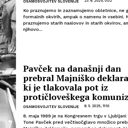
23. 6. 2025, 0:02
OSAMOSVOJITEV SLOVENIJE
Ko praznujemo in zaznamujemo obletnice, ne 
formalnih okvirih, ampak o namenu in vsebini. 
praznujemo starih naslovov in starih okvirov, 
njihovo...
Pavček na današnji dan
prebral Majniško deklara
ki je tlakovala pot iz
protičloveškega komuni
8. 5. 2025, 11:10
OSAMOSVOJITEV SLOVENIJE
8. maja 1989 je na Kongresnem trgu v Ljubljani
Tone Pavček pred večtisočglavo množico preb