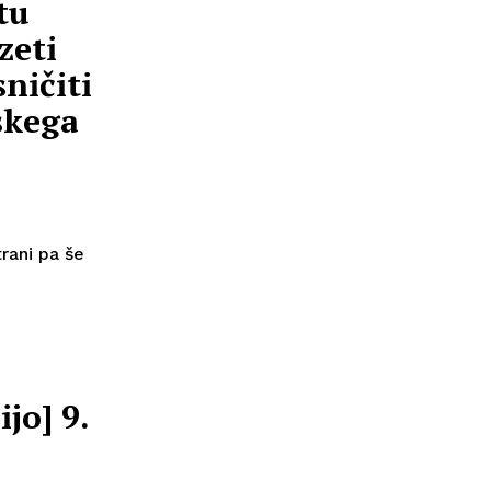
tu
zeti
ničiti
skega
rani pa še
ijo] 9.