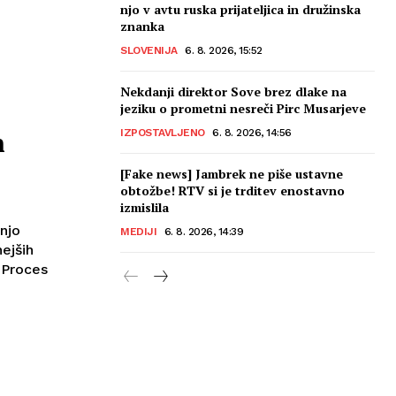
njo v avtu ruska prijateljica in družinska
znanka
SLOVENIJA
6. 8. 2026, 15:52
Nekdanji direktor Sove brez dlake na
jeziku o prometni nesreči Pirc Musarjeve
n
IZPOSTAVLJENO
6. 8. 2026, 14:56
[Fake news] Jambrek ne piše ustavne
obtožbe! RTV si je trditev enostavno
izmislila
njo
MEDIJI
6. 8. 2026, 14:39
ejših
. Proces