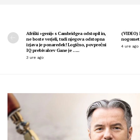
Afriški »genij« s Cambridgea odstopil in,
(VIDEO) N
ne boste verjeli, tudi njegova odstopna
nogomet
izjava je ponaredek! Logično, povprečni
4 ure ago
IQ prebivalcev Gane je …..
3 ure ago