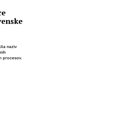
ce
venske
ila naziv
nih
h procesov.