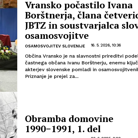
Vransko počastilo Ivana
Borštnerja, člana četveri
JBTZ in soustvarjalca slo
osamosvojitve
16. 5. 2026, 10:36
OSAMOSVOJITEV SLOVENIJE
Občina Vransko je na slavnostni prireditvi podel
častnega občana Ivanu Borštnerju, enemu ključ
akterjev slovenske pomladi in osamosvojitveni
Priznanje je prejel za...
Obramba domovine
1990−1991, 1. del