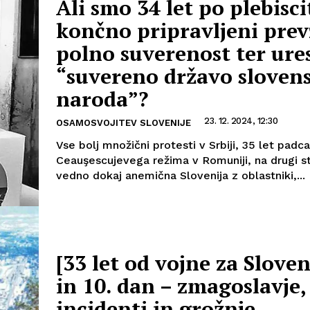
Ali smo 34 let po plebisci
končno pripravljeni prev
polno suverenost ter ures
“suvereno državo sloven
naroda”?
23. 12. 2024, 12:30
OSAMOSVOJITEV SLOVENIJE
Vse bolj množični protesti v Srbiji, 35 let padca
Ceauşescujevega režima v Romuniji, na drugi st
vedno dokaj anemična Slovenija z oblastniki,...
[33 let od vojne za Sloven
in 10. dan – zmagoslavje,
incidenti in grožnje