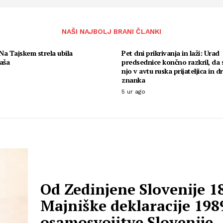
NAŠI NAJBOLJ BRANI ČLANKI
a Tajskem strela ubila
Pet dni prikrivanja in laži: Urad
aša
predsednice končno razkril, da s
njo v avtu ruska prijateljica in d
znanka
5 ur ago
Od Zedinjene Slovenije 1
Majniške deklaracije 198
osamosvojitve Slovenije