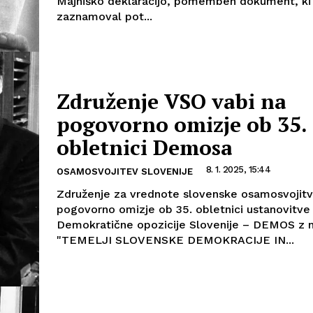
Majniško deklaracijo, pomemben dokument, ki 
zaznamoval pot...
Združenje VSO vabi na
pogovorno omizje ob 35.
obletnici Demosa
8. 1. 2025, 15:44
OSAMOSVOJITEV SLOVENIJE
Združenje za vrednote slovenske osamosvojitv
pogovorno omizje ob 35. obletnici ustanovitve
Demokratične opozicije Slovenije – DEMOS z 
"TEMELJI SLOVENSKE DEMOKRACIJE IN...