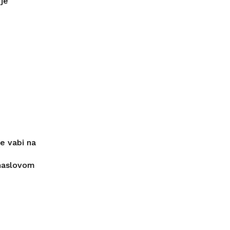
je
e vabi na
naslovom