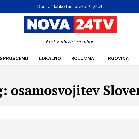
Doniraš lahko tudi preko PayPal!
Prvi v službi resnice.
SPROŠČENO
LOKALNO
KOLUMNA
TRGOVINA
g:
osamosvojitev Slove