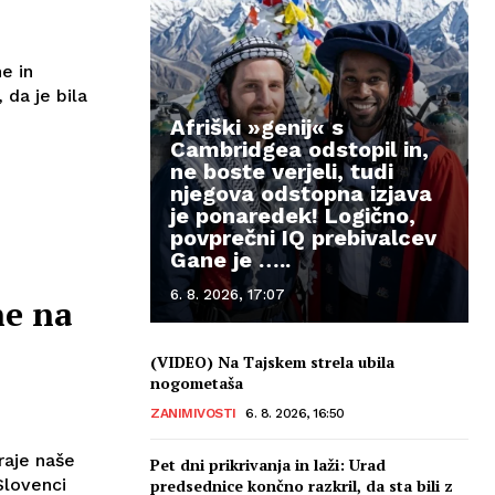
e in
 da je bila
Afriški »genij« s
Cambridgea odstopil in,
ne boste verjeli, tudi
njegova odstopna izjava
je ponaredek! Logično,
povprečni IQ prebivalcev
Gane je …..
6. 8. 2026, 17:07
ne na
(VIDEO) Na Tajskem strela ubila
nogometaša
ZANIMIVOSTI
6. 8. 2026, 16:50
raje naše
Pet dni prikrivanja in laži: Urad
Slovenci
predsednice končno razkril, da sta bili z