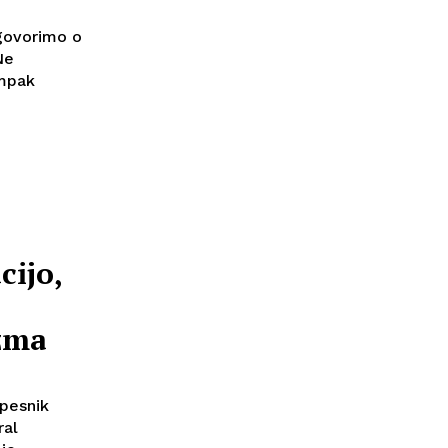
govorimo o
Ne
ampak
cijo,
zma
 pesnik
ral