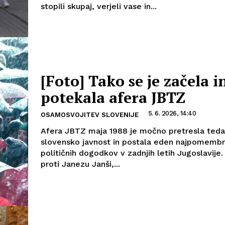
stopili skupaj, verjeli vase in...
[Foto] Tako se je začela i
potekala afera JBTZ
5. 6. 2026, 14:40
OSAMOSVOJITEV SLOVENIJE
Afera JBTZ maja 1988 je močno pretresla teda
slovensko javnost in postala eden najpomembn
političnih dogodkov v zadnjih letih Jugoslavije
proti Janezu Janši,...