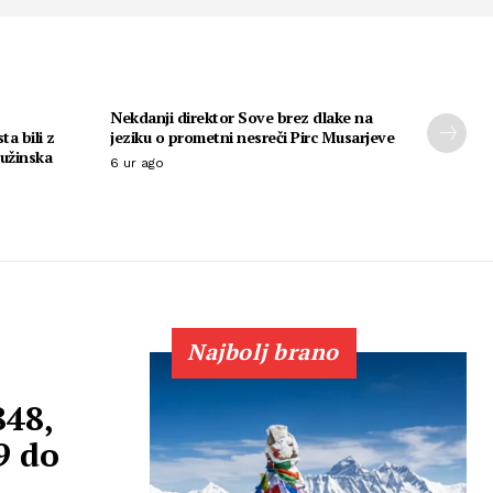
Nekdanji direktor Sove brez dlake na
ta bili z
jeziku o prometni nesreči Pirc Musarjeve
ružinska
6 ur ago
Najbolj brano
848,
9 do