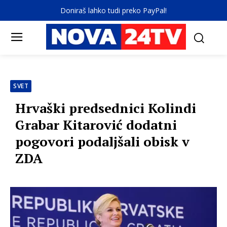
Doniraš lahko tudi preko PayPal!
SVET
Hrvaški predsednici Kolindi
Grabar Kitarović dodatni
pogovori podaljšali obisk v
ZDA