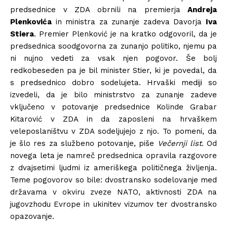
predsednice v ZDA obrnili na premierja
Andreja
Plenkovića
in ministra za zunanje zadeva Davorja
Iva
Stiera
. Premier Plenković je na kratko odgovoril, da je
predsednica soodgovorna za zunanjo politiko, njemu pa
ni nujno vedeti za vsak njen pogovor. Še bolj
redkobeseden pa je bil minister Stier, ki je povedal, da
s predsednico dobro sodelujeta. Hrvaški mediji so
izvedeli, da je bilo ministrstvo za zunanje zadeve
vključeno v potovanje predsednice Kolinde Grabar
Kitarović v ZDA in da zaposleni na hrvaškem
veleposlaništvu v ZDA sodeljujejo z njo. To pomeni, da
je šlo res za službeno potovanje, piše
Večernji list
. Od
novega leta je namreč predsednica opravila razgovore
z dvajsetimi ljudmi iz ameriškega političnega življenja.
Teme pogovorov so bile: dvostransko sodelovanje med
državama v okviru zveze NATO, aktivnosti ZDA na
jugovzhodu Evrope in ukinitev vizumov ter dvostransko
opazovanje.