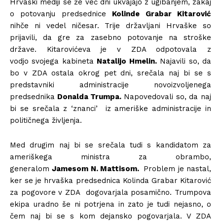
Hrvaški mediji se že več dni ukvajajo z ugibanjem, zakaj
o potovanju predsednice
Kolinde Grabar Kitarović
nihče ni vedel ničesar. Trije državljani Hrvaške so
prijavili, da gre za zasebno potovanje na stroške
države. Kitarovićeva je v ZDA odpotovala z
vodjo svojega kabineta
Natalijo Hmelin.
Najavili so, da
bo v ZDA ostala okrog pet dni, srečala naj bi se s
predstavniki administracije novoizvoljenega
predsednika
Donalda Trumpa.
Napovedovali so, da naj
bi se srečala z ‘znanci’ iz ameriške administracije in
političnega življenja.
Med drugim naj bi se srečala tudi s kandidatom za
ameriškega ministra za obrambo,
generalom
Jamesom N. Mattisom.
Problem je nastal,
ker se je hrvaška predsednica Kolinda Grabar Kitarović
za pogovore v ZDA dogovarjala posamično. Trumpova
ekipa uradno še ni potrjena in zato je tudi nejasno, o
čem naj bi se s kom dejansko pogovarjala. V ZDA