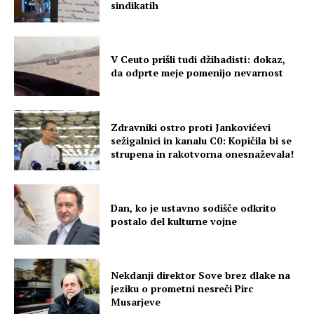
sindikatih
V Ceuto prišli tudi džihadisti: dokaz,
da odprte meje pomenijo nevarnost
Zdravniki ostro proti Jankovićevi
sežigalnici in kanalu C0: Kopičila bi se
strupena in rakotvorna onesnaževala!
Dan, ko je ustavno sodišče odkrito
postalo del kulturne vojne
Nekdanji direktor Sove brez dlake na
jeziku o prometni nesreči Pirc
Musarjeve