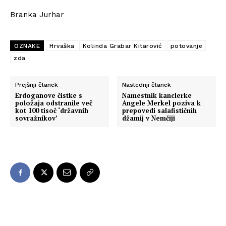
Branka Jurhar
OZNAKE
Hrvaška
Kolinda Grabar Kitarović
potovanje
zda
Prejšnji članek
Naslednji članek
Erdoganove čistke s
Namestnik kanclerke
položaja odstranile več
Angele Merkel poziva k
kot 100 tisoč ‘državnih
prepovedi salafističnih
sovražnikov’
džamij v Nemčiji