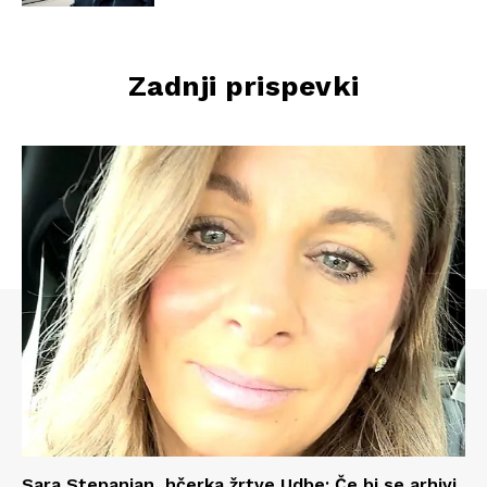
Zadnji prispevki
Sara Stepanjan, hčerka žrtve Udbe: Če bi se arhivi