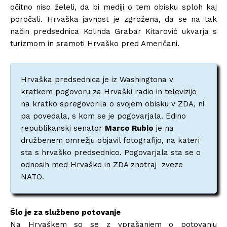
očitno niso želeli, da bi mediji o tem obisku sploh kaj
poročali. Hrvaška javnost je zgrožena, da se na tak
način predsednica Kolinda Grabar Kitarović ukvarja s
turizmom in sramoti Hrvaško pred Američani.
Hrvaška predsednica je iz Washingtona v
kratkem pogovoru za Hrvaški radio in televizijo
na kratko spregovorila o svojem obisku v ZDA, ni
pa povedala, s kom se je pogovarjala. Edino
republikanski senator
Marco Rubio
je na
družbenem omrežju objavil fotografijo, na kateri
sta s hrvaško predsednico. Pogovarjala sta se o
odnosih med Hrvaško in ZDA znotraj zveze
NATO.
Šlo je za službeno potovanje
Na Hrvaškem so se z vprašanjem o potovanju