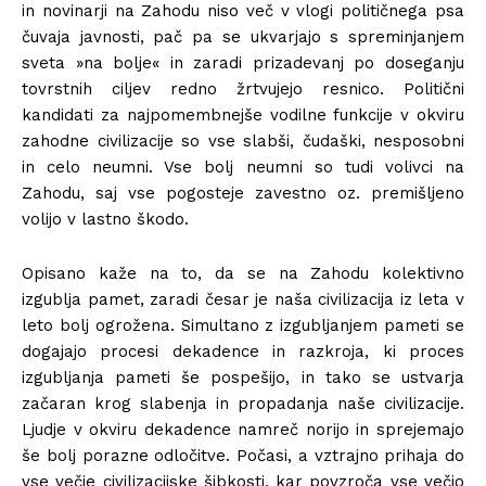
in novinarji na Zahodu niso več v vlogi političnega psa
čuvaja javnosti, pač pa se ukvarjajo s spreminjanjem
sveta »na bolje« in zaradi prizadevanj po doseganju
tovrstnih ciljev redno žrtvujejo resnico. Politični
kandidati za najpomembnejše vodilne funkcije v okviru
zahodne civilizacije so vse slabši, čudaški, nesposobni
in celo neumni. Vse bolj neumni so tudi volivci na
Zahodu, saj vse pogosteje zavestno oz. premišljeno
volijo v lastno škodo.
Opisano kaže na to, da se na Zahodu kolektivno
izgublja pamet, zaradi česar je naša civilizacija iz leta v
leto bolj ogrožena. Simultano z izgubljanjem pameti se
dogajajo procesi dekadence in razkroja, ki proces
izgubljanja pameti še pospešijo, in tako se ustvarja
začaran krog slabenja in propadanja naše civilizacije.
Ljudje v okviru dekadence namreč norijo in sprejemajo
še bolj porazne odločitve. Počasi, a vztrajno prihaja do
vse večje civilizacijske šibkosti, kar povzroča vse večjo