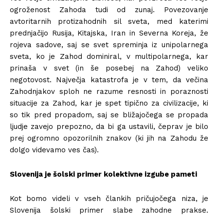
ogroženost Zahoda tudi od zunaj. Povezovanje
avtoritarnih protizahodnih sil sveta, med katerimi
prednjačijo Rusija, Kitajska, Iran in Severna Koreja, že
rojeva sadove, saj se svet spreminja iz unipolarnega
sveta, ko je Zahod dominiral, v multipolarnega, kar
prinaša v svet (in še posebej na Zahod) veliko
negotovost. Največja katastrofa je v tem, da večina
Zahodnjakov sploh ne razume resnosti in poraznosti
situacije za Zahod, kar je spet tipično za civilizacije, ki
so tik pred propadom, saj se bližajočega se propada
ljudje zavejo prepozno, da bi ga ustavili, čeprav je bilo
prej ogromno opozorilnih znakov (ki jih na Zahodu že
dolgo videvamo ves čas).
Slovenija je šolski primer kolektivne izgube pameti
Kot bomo videli v vseh člankih pričujočega niza, je
Slovenija šolski primer slabe zahodne prakse.