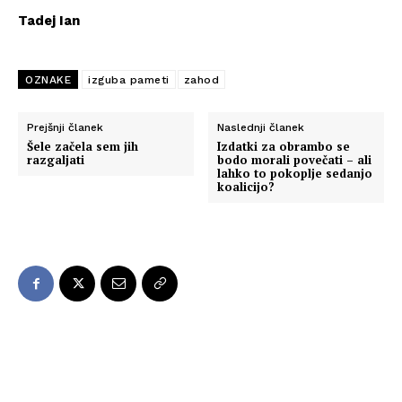
Tadej Ian
OZNAKE
izguba pameti
zahod
Prejšnji članek
Naslednji članek
Šele začela sem jih
Izdatki za obrambo se
razgaljati
bodo morali povečati – ali
lahko to pokoplje sedanjo
koalicijo?