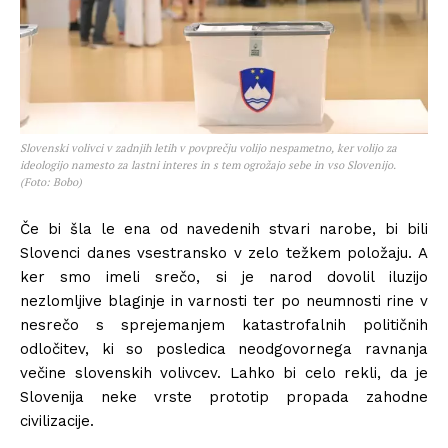
Slovenski volivci v zadnjih letih v povprečju volijo nespametno, ker volijo za
ideologijo namesto za lastni interes in s tem ogrožajo sebe in vso Slovenijo.
(Foto: Bobo)
Če bi šla le ena od navedenih stvari narobe, bi bili
Slovenci danes vsestransko v zelo težkem položaju. A
ker smo imeli srečo, si je narod dovolil iluzijo
nezlomljive blaginje in varnosti ter po neumnosti rine v
nesrečo s sprejemanjem katastrofalnih političnih
odločitev, ki so posledica neodgovornega ravnanja
večine slovenskih volivcev. Lahko bi celo rekli, da je
Slovenija neke vrste prototip propada zahodne
civilizacije.