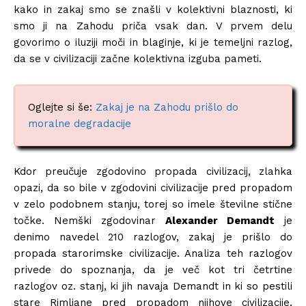
kako in zakaj smo se znašli v kolektivni blaznosti, ki
smo ji na Zahodu priča vsak dan. V prvem delu
govorimo o iluziji moči in blaginje, ki je temeljni razlog,
da se v civilizaciji začne kolektivna izguba pameti.
Oglejte si še:
Zakaj je na Zahodu prišlo do
moralne degradacije
Kdor preučuje zgodovino propada civilizacij, zlahka
opazi, da so bile v zgodovini civilizacije pred propadom
v zelo podobnem stanju, torej so imele številne stične
točke. Nemški zgodovinar
Alexander Demandt
je
denimo navedel 210 razlogov, zakaj je prišlo do
propada starorimske civilizacije. Analiza teh razlogov
privede do spoznanja, da je več kot tri četrtine
razlogov oz. stanj, ki jih navaja Demandt in ki so pestili
stare Rimljane pred propadom njihove civilizacije,