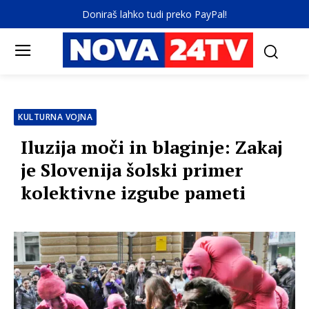
Doniraš lahko tudi preko PayPal!
KULTURNA VOJNA
Iluzija moči in blaginje: Zakaj
je Slovenija šolski primer
kolektivne izgube pameti