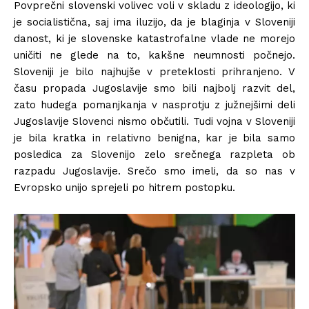
Povprečni slovenski volivec voli v skladu z ideologijo, ki
je socialistična, saj ima iluzijo, da je blaginja v Sloveniji
danost, ki je slovenske katastrofalne vlade ne morejo
uničiti ne glede na to, kakšne neumnosti počnejo.
Sloveniji je bilo najhujše v preteklosti prihranjeno. V
času propada Jugoslavije smo bili najbolj razvit del,
zato hudega pomanjkanja v nasprotju z južnejšimi deli
Jugoslavije Slovenci nismo občutili. Tudi vojna v Sloveniji
je bila kratka in relativno benigna, kar je bila samo
posledica za Slovenijo zelo srečnega razpleta ob
razpadu Jugoslavije. Srečo smo imeli, da so nas v
Evropsko unijo sprejeli po hitrem postopku.