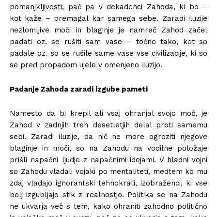
pomanjkljivosti, pač pa v dekadenci Zahoda, ki bo –
kot kaže – premagal kar samega sebe. Zaradi iluzije
nezlomljive moči in blaginje je namreč Zahod začel
padati oz. se rušiti sam vase – točno tako, kot so
padale oz. so se rušile same vase vse civilizacije, ki so
se pred propadom ujele v omenjeno iluzijo.
Padanje Zahoda zaradi izgube pameti
Namesto da bi krepil ali vsaj ohranjal svojo moč, je
Zahod v zadnjih treh desetletjih delal proti samemu
sebi. Zaradi iluzije, da nič ne more ogroziti njegove
blaginje in moči, so na Zahodu na vodilne položaje
prišli napačni ljudje z napačnimi idejami. V hladni vojni
so Zahodu vladali vojaki po mentaliteti, medtem ko mu
zdaj vladajo ignorantski tehnokrati, izobraženci, ki vse
bolj izgubljajo stik z realnostjo. Politika se na Zahodu
ne ukvarja več s tem, kako ohraniti zahodno politično