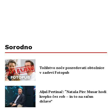
Sorodno
Tožilstvo noče posredovati obtožnice
v zadevi Fotopub
Aljuš Pertinač: “Nataša Pirc Musar hodi
krepko čez rob – in to na račun
države”