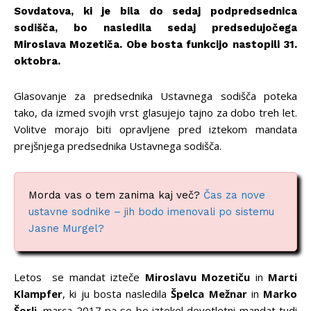
Sovdatova, ki je bila do sedaj podpredsednica
sodišča, bo nasledila sedaj predsedujočega
Miroslava Mozetiča. Obe bosta funkcijo nastopili 31.
oktobra.
Glasovanje za predsednika Ustavnega sodišča poteka
tako, da izmed svojih vrst glasujejo tajno za dobo treh let.
Volitve morajo biti opravljene pred iztekom mandata
prejšnjega predsednika Ustavnega sodišča.
Morda vas o tem zanima kaj več?
Čas za nove
ustavne sodnike – jih bodo imenovali po sistemu
Jasne Murgel?
Letos se mandat izteče
Miroslavu Mozetiču
in
Marti
Klampfer
, ki ju bosta nasledila
Špelca Mežnar
in
Marko
Šorli
, marca 2017 pa se bo iztekel devetletni mandat tudi