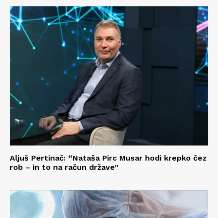
Aljuš Pertinač: “Nataša Pirc Musar hodi krepko čez
rob – in to na račun države”