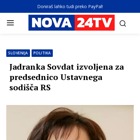
Doniraš lahko tudi preko PayPal!
SLOVENIJA
POLITIKA
Jadranka Sovdat izvoljena za
predsednico Ustavnega
sodišča RS