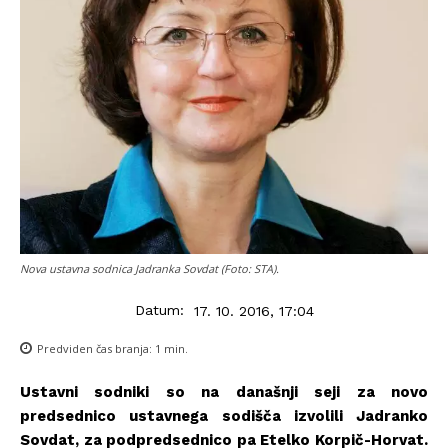
Nova ustavna sodnica Jadranka Sovdat (Foto: STA).
Datum:
17. 10. 2016, 17:04
Predviden čas branja:
1
min.
Ustavni sodniki so na današnji seji za novo
predsednico ustavnega sodišča izvolili Jadranko
Sovdat, za podpredsednico pa Etelko Korpič-Horvat.