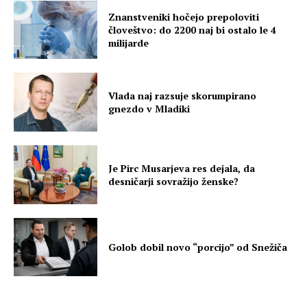
Znanstveniki hočejo prepoloviti
človeštvo: do 2200 naj bi ostalo le 4
milijarde
Vlada naj razsuje skorumpirano
gnezdo v Mladiki
Je Pirc Musarjeva res dejala, da
desničarji sovražijo ženske?
Golob dobil novo “porcijo” od Snežiča