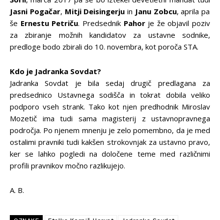
Jasni Pogačar
,
Mitji Deisingerju
in
Janu Zobcu
, aprila pa
še
Ernestu Petriču
. Predsednik
Pahor
je že objavil poziv
za zbiranje možnih kandidatov za ustavne sodnike,
predloge bodo zbirali do 10. novembra, kot poroča STA.
Kdo je Jadranka Sovdat?
Jadranka Sovdat je bila sedaj drugič predlagana za
predsednico Ustavnega sodišča in tokrat dobila veliko
podporo vseh strank. Tako kot njen predhodnik Miroslav
Mozetič ima tudi sama magisterij z ustavnopravnega
področja. Po njenem mnenju je zelo pomembno, da je med
ostalimi pravniki tudi kakšen strokovnjak za ustavno pravo,
ker se lahko pogledi na določene teme med različnimi
profili pravnikov močno razlikujejo.
A. B.