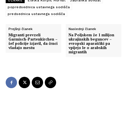
OZNAKE
Etelka Korpič Horvat
Jadranka Sovdat
popredsednica ustavnega sodišča
predsednica ustavnega sodišča
Prejšnji članek
Naslednji članek
Migranti prevzeli
Na Poljskem že 1 milijon
Garmisch-Partenkirchen –
ukrajinskih beguncev –
šef policije izjavil, da črnci
evropski aparatčiki pa
vladajo mestu
vpijejo le o arabskih
migrantih