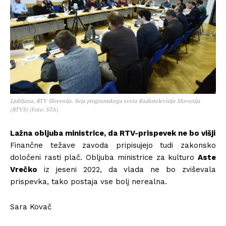
Ljubljana, RTV Slovenija. Seja programskega sveta Radiotelevizije Slovenija
(RTVS) (Foto: STA)
Lažna obljuba ministrice, da RTV-prispevek ne bo višji
Finančne težave zavoda pripisujejo tudi zakonsko
določeni rasti plač. Obljuba ministrice za kulturo
Aste
Vrečko
iz jeseni 2022, da vlada ne bo zviševala
prispevka, tako postaja vse bolj nerealna.
Sara Kovač