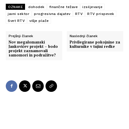
OZNAKE
dohodek
finančne težave
izsiljevanje
javni sektor
progresivna dajatev
RTV
RTV prispevek
Svet RTV
višje plače
Prejšnji članek
Naslednji članek
Nov megalomanski
Privilegirane pokojnine za
Jankovićev projekt – bodo
kulturnike v tujini redke
projekt zaznamovali
samomori in podražitve?