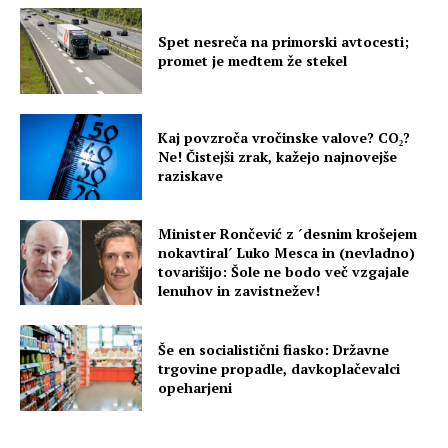
Spet nesreča na primorski avtocesti;
promet je medtem že stekel
Kaj povzroča vročinske valove? CO₂?
Ne! Čistejši zrak, kažejo najnovejše
raziskave
Minister Rončević z ´desnim krošejem
nokavtiral´ Luko Mesca in (nevladno)
tovarišijo: Šole ne bodo več vzgajale
lenuhov in zavistnežev!
Še en socialistični fiasko: Državne
trgovine propadle, davkoplačevalci
opeharjeni