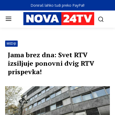
Doniraš lahko tudi preko PayPal!
MEDIJI
Jama brez dna: Svet RTV
izsiljuje ponovni dvig RTV
prispevka!