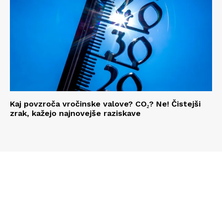
Kaj povzroča vročinske valove? CO₂? Ne! Čistejši
zrak, kažejo najnovejše raziskave