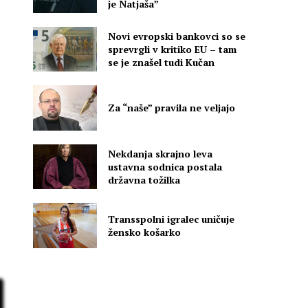
je Natjaša”
Novi evropski bankovci so se
sprevrgli v kritiko EU – tam
se je znašel tudi Kučan
o
Za “naše” pravila ne veljajo
a
m
Nekdanja skrajno leva
ustavna sodnica postala
državna tožilka
Transspolni igralec uničuje
žensko košarko