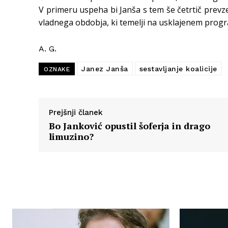
V primeru uspeha bi Janša s tem še četrtič prevz
vladnega obdobja, ki temelji na usklajenem progra
A. G.
Janez Janša
sestavljanje koalicije
OZNAKE
Prejšnji članek
Bo Janković opustil šoferja in drago
limuzino?