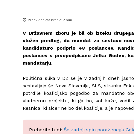
Predviden čas branja:
2
min.
V Državnem zboru je bil ob izteku drugega
vložen predlog, da mandat za sestavo no
kandidaturo podprlo 48 poslancev.
Kandida
poslancev s prvopodpisano
Jelka Godec
, k
mandatarju.
Politična slika v DZ se je v zadnjih dneh jasno
sestavljajo še Nova Slovenija, SLS, stranka Fo
potrdile koalicijsko pogodbo za mandatno o
vladnemu projektu, ki ga bo, kot kaže, vodil
J
Resnica, ki sicer ne bo del koalicije, a je napov
Preberite tudi:
Še zadnji spin poraženega Gol