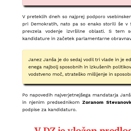
V preteklih dneh so najprej podporo vsebinskemu
pri Demokratih, nato pa so enako storili še v
prevzela vodenje izvršilne oblasti. S tem s
kandidature in začetek parlamentarne obravnav
Janez Janša je do sedaj vodil tri vlade in je
enega najbolj sposobnih in izkušenih politikov v
vodstveno moč, strateško mišljenje in sposobn
Po napovedih najverjetnejšega mandatarja Janše
in njenim predsednikom
Zoranom Stevanov
podpise za kandidaturo.
V DZ je vložen predlo