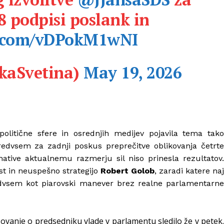
8 podpisi poslank in
er.com/vDPokM1wNI
kaSvetina)
May 19, 2026
litične sfere in osrednjih medijev pojavila tema tako
edvsem za zadnji poskus preprečitve oblikovanja četrte
native aktualnemu razmerju sil niso prinesla rezultatov.
st in neuspešno strategijo
Robert Golob
, zaradi katere naj
dvsem kot piarovski manever brez realne parlamentarne
sovanje o predsedniku vlade v parlamentu sledilo že v petek.