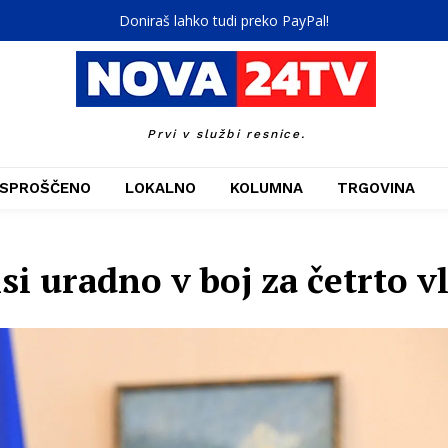
Doniraš lahko tudi preko PayPal!
Prvi v službi resnice.
SPROŠČENO
LOKALNO
KOLUMNA
TRGOVINA
si uradno v boj za četrto v