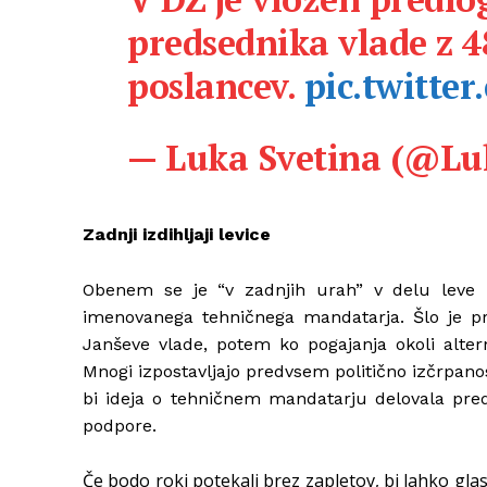
predsednika vlade z 4
poslancev.
pic.twitt
— Luka Svetina (@Lu
Zadnji izdihljaji levice
Obenem se je “v zadnjih urah” v delu leve po
imenovanega tehničnega mandatarja. Šlo je pr
Janševe vlade, potem ko pogajanja okoli alter
Mnogi izpostavljajo predvsem politično izčrpano
bi ideja o tehničnem mandatarju delovala pre
podpore.
Če bodo roki potekali brez zapletov, bi lahko gla