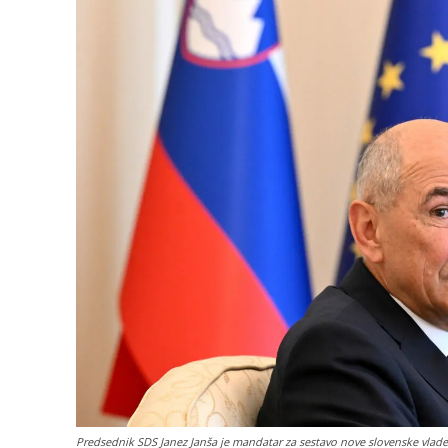
Predsednik SDS Janez Janša je mandatar za sestavo nove slovenske vlade