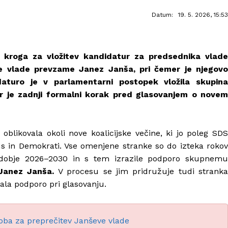
Datum:
19. 5. 2026, 15:53
 kroga za vložitev kandidatur za predsednika vlade
ve vlade prevzame
Janez Janša, pri čemer je njegov
turo je v parlamentarni postopek vložila skupin
ar je zadnji formalni korak pred glasovanjem o nove
 oblikovala okoli nove koalicijske večine, ki jo poleg SDS
kus in Demokrati. Vse omenjene stranke so do izteka rokov
bdobje 2026–2030 in s tem izrazile podporo skupnemu
anez Janša.
V procesu se jim pridružuje tudi stranka
edala podporo pri glasovanju.
oba za preprečitev Janševe vlade