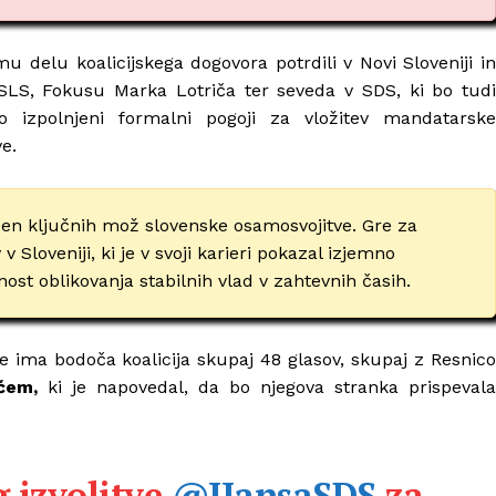
 delu koalicijskega dogovora potrdili v Novi Sloveniji in
 SLS, Fokusu Marka Lotriča ter seveda v SDS, ki bo tudi
o izpolnjeni formalni pogoji za vložitev mandatarske
e.
 eden ključnih mož slovenske osamosvojitve. Gre za
 Sloveniji, ki je v svoji karieri pokazal izjemno
ost oblikovanja stabilnih vlad v zahtevnih časih.
 ima bodoča koalicija skupaj 48 glasov, skupaj z Resnico
ićem
,
ki je napovedal, da bo njegova stranka prispevala
g izvolitve
@JJansaSDS
za