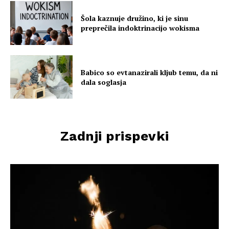
Šola kaznuje družino, ki je sinu
preprečila indoktrinacijo wokisma
Babico so evtanazirali kljub temu, da ni
dala soglasja
Zadnji prispevki