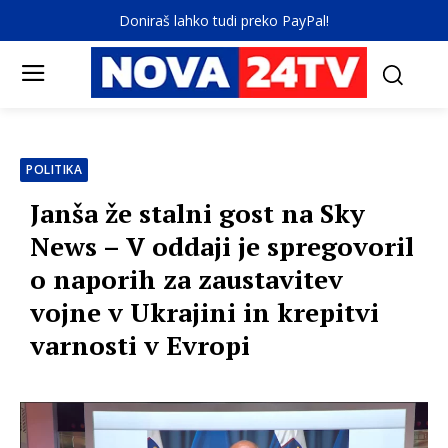
Doniraš lahko tudi preko PayPal!
POLITIKA
Janša že stalni gost na Sky
News – V oddaji je spregovoril
o naporih za zaustavitev
vojne v Ukrajini in krepitvi
varnosti v Evropi