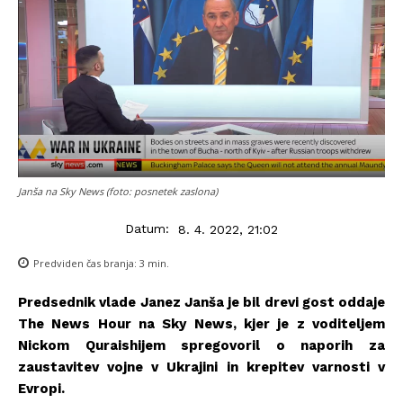
Janša na Sky News (foto: posnetek zaslona)
Datum:
8. 4. 2022, 21:02
Predviden čas branja:
3
min.
Predsednik vlade Janez Janša je bil drevi gost oddaje
The News Hour na Sky News, kjer je z voditeljem
Nickom Quraishijem spregovoril o naporih za
zaustavitev vojne v Ukrajini in krepitev varnosti v
Evropi.