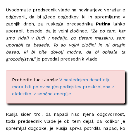
Uvodoma je predsednik vlade na novinarjevo vprašanje
odgovoril, da bi glede dogodkov, ki jih spremljamo v
zadnjih dneh, za ruskega predsednika
Putina
lahko
uporabili besede, da je vojni zločinec.
“Že po tem, kar
smo videli v Buči v nedeljo, po tistem masakru, sem
uporabil te besede. To so vojni zločini in ni drugih
besed, ki bi bile dovolj močne, da bi opisale ta
grozodejstva,”
je povedal predsednik vlade.
Preberite tudi: Janša:
V naslednjem desetletju
mora biti polovica gospodinjstev preskrbljena z
elektriko iz sončne energije
Rusija sicer trdi, da napadi niso njena odgovornost,
toda predsednik vlade je ob tem dejal, da kolikor je
spremljal dogodke, je Rusija sprva potrdila napad, ko