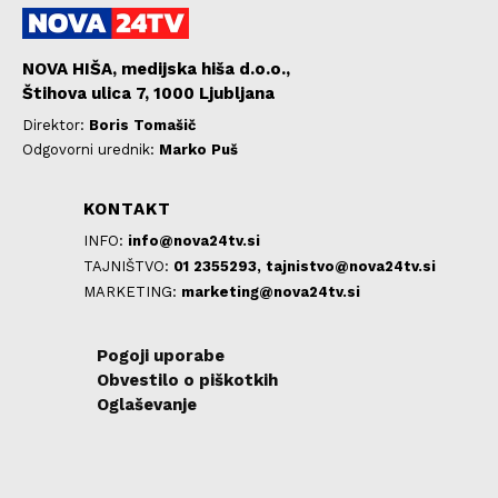
NOVA HIŠA, medijska hiša d.o.o.,
Štihova ulica 7, 1000 Ljubljana
Direktor:
Boris Tomašič
Odgovorni urednik:
Marko Puš
KONTAKT
INFO:
info@nova24tv.si
TAJNIŠTVO:
01 2355293,
tajnistvo@nova24tv.si
MARKETING:
marketing@nova24tv.si
Pogoji uporabe
Obvestilo o piškotkih
Oglaševanje