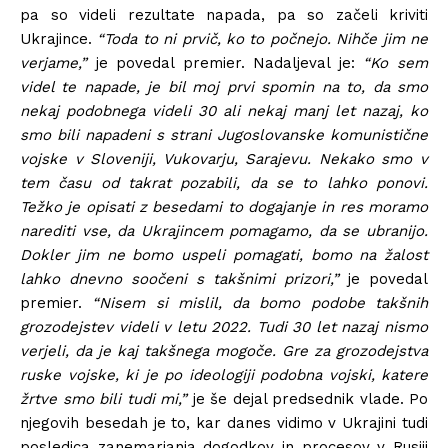
pa so videli rezultate napada, pa so začeli kriviti
Ukrajince.
“Toda to ni prvič, ko to počnejo. Nihče jim ne
verjame,”
je povedal premier. Nadaljeval je:
“Ko sem
videl te napade, je bil moj prvi spomin na to, da smo
nekaj podobnega videli 30 ali nekaj manj let nazaj, ko
smo bili napadeni s strani Jugoslovanske komunistične
vojske v Sloveniji, Vukovarju, Sarajevu. Nekako smo v
tem času od takrat pozabili, da se to lahko ponovi.
Težko je opisati z besedami to dogajanje in res moramo
narediti vse, da Ukrajincem pomagamo, da se ubranijo.
Dokler jim ne bomo uspeli pomagati, bomo na žalost
lahko dnevno soočeni s takšnimi prizori,”
je povedal
premier.
“Nisem si mislil, da bomo podobe takšnih
grozodejstev videli v letu 2022. Tudi 30 let nazaj nismo
verjeli, da je kaj takšnega mogoče. Gre za grozodejstva
ruske vojske, ki je po ideologiji podobna vojski, katere
žrtve smo bili tudi mi,”
je še dejal predsednik vlade. Po
njegovih besedah je to, kar danes vidimo v Ukrajini tudi
posledica zanemarjanja dogodkov in procesov v Rusiji