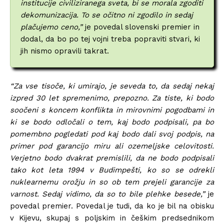
institucije civiliziranega sveta, bi se morala zgoditi
dekomunizacija. To se očitno ni zgodilo in sedaj
plačujemo ceno,”
je povedal slovenski premier in
dodal, da bo po tej vojni treba popraviti stvari, ki
jih nismo opravili takrat.
“Za vse tisoče, ki umirajo, je seveda to, da sedaj nekaj
izpred 30 let spremenimo, prepozno. Za tiste, ki bodo
soočeni s koncem konflikta in mirovnimi pogodbami in
ki se bodo odločali o tem, kaj bodo podpisali, pa bo
pomembno pogledati pod kaj bodo dali svoj podpis, na
primer pod garancijo miru ali ozemeljske celovitosti.
Verjetno bodo dvakrat premislili, da ne bodo podpisali
tako kot leta 1994 v Budimpešti, ko so se odrekli
nuklearnemu orožju in so ob tem prejeli garancije za
varnost. Sedaj vidimo, da so to bile plehke besede,”
je
povedal premier. Povedal je tudi, da ko je bil na obisku
v Kijevu, skupaj s poljskim in češkim predsednikom