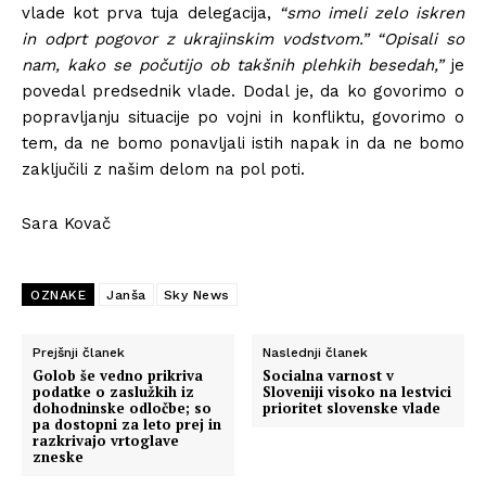
vlade kot prva tuja delegacija,
“smo imeli zelo iskren
in odprt pogovor z ukrajinskim vodstvom.”
“Opisali so
nam, kako se počutijo ob takšnih plehkih besedah,”
je
povedal predsednik vlade. Dodal je, da ko govorimo o
popravljanju situacije po vojni in konfliktu, govorimo o
tem, da ne bomo ponavljali istih napak in da ne bomo
zaključili z našim delom na pol poti.
Sara Kovač
OZNAKE
Janša
Sky News
Prejšnji članek
Naslednji članek
Golob še vedno prikriva
Socialna varnost v
podatke o zaslužkih iz
Sloveniji visoko na lestvici
dohodninske odločbe; so
prioritet slovenske vlade
pa dostopni za leto prej in
razkrivajo vrtoglave
zneske