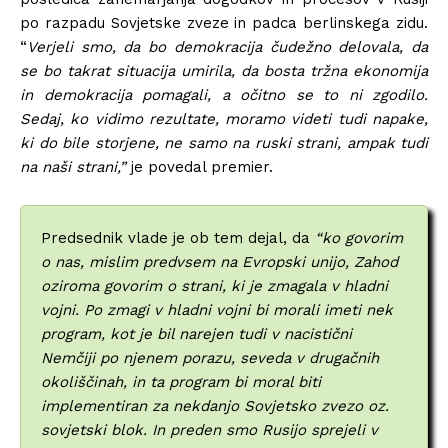
po razpadu Sovjetske zveze in padca berlinskega zidu.
“
Verjeli smo, da bo demokracija čudežno delovala, da
se bo takrat situacija umirila, da bosta tržna ekonomija
in demokracija pomagali, a očitno se to ni zgodilo.
Sedaj, ko vidimo rezultate, moramo videti tudi napake,
ki do bile storjene, ne samo na ruski strani, ampak tudi
na naši strani,”
je povedal premier.
Predsednik vlade je ob tem dejal, da
“ko govorim
o nas, mislim predvsem na Evropski unijo, Zahod
oziroma govorim o strani, ki je zmagala v hladni
vojni. Po zmagi v hladni vojni bi morali imeti nek
program, kot je bil narejen tudi v nacistični
Nemčiji po njenem porazu, seveda v drugačnih
okoliščinah, in ta program bi moral biti
implementiran za nekdanjo Sovjetsko zvezo oz.
sovjetski blok. In preden smo Rusijo sprejeli v