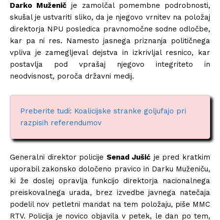
Darko Muženič
je zamolčal pomembne podrobnosti,
skušal je ustvariti sliko, da je njegovo vrnitev na položaj
direktorja NPU posledica pravnomočne sodne odločbe,
kar pa ni res. Namesto jasnega priznanja političnega
vpliva je zamegljeval dejstva in izkrivljal resnico, kar
postavlja pod vprašaj njegovo integriteto in
neodvisnost, poroča državni medij.
Preberite tudi: Koalicijske stranke goljufajo pri
razpisih referendumov
Generalni direktor policije
Senad Jušić
je pred kratkim
uporabil zakonsko določeno pravico in Darku Muženiču,
ki že doslej opravlja funkcijo direktorja nacionalnega
preiskovalnega urada, brez izvedbe javnega natečaja
podelil nov petletni mandat na tem položaju, piše MMC
RTV. Policija je novico objavila v petek, le dan po tem,