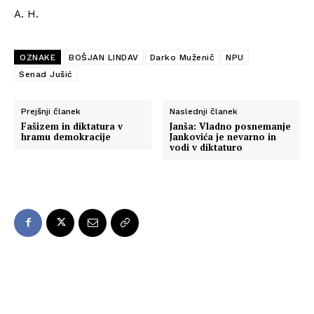
A. H.
OZNAKE
BOŠJAN LINDAV
Darko Muženič
NPU
Senad Jušić
Prejšnji članek
Naslednji članek
Fašizem in diktatura v
Janša: Vladno posnemanje
hramu demokracije
Jankovića je nevarno in
vodi v diktaturo