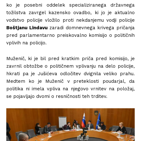
ko je posebni oddelek specializiranega državnega
tožilstva zavrgel kazensko ovadbo, ki jo je aktualno
vodstvo policije vložilo proti nekdanjemu vodji policije
Boštjanu Lindavu
zaradi domnevnega krivega pričanja
pred parlamentarno preiskovalno komisijo o političnih
vplivih na policijo.
Muženič, ki je bil pred kratkim priča pred komisijo, je
zavrnil obtožbe o političnem vplivanju na delo policije,
hkrati pa je Jušićeva odločitev dvignila veliko prahu.
Medtem ko je Muženič v preteklosti poudarjal, da
politika ni imela vpliva na njegovo vrnitev na položaj,
se pojavljajo dvomi o resničnosti teh trditev.