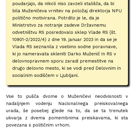
poudarjajo, da nikoli niso zavzeli stališča, da bi
bila Muženičeva vrnitev na položaj direktorja NPU
politično motivirana. Potrdilo je le, da je
Ministrstvo za notranje zadeve Državnemu
odvetništvu RS posredovalo sklep Vlade RS (št.
10901-2/2022/4) z dne 19. januar 2023 in da se je
Vlada RS seznanila z vsebino sodne poravnave,
ki jo nameravata skleniti Darko Muženič in RS v
delovnopravnem sporu zaradi premestitve na
drugo delovno mesto, ki se vodi pred Delovnim in
socialnim sodiščem v Ljubljani.
Vse to pušča dvome o Muženičevi neodvisnosti v
nadaljnjem vodenju Nacionalnega preiskovalnega
urada, še posebej glede na to, da se ta trenutek
ukvarja z dvema pomembnima preiskavama, ki sta
povezana s političnim vrhom.