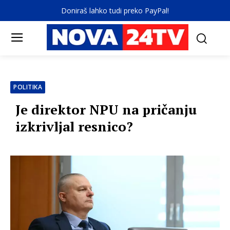
Doniraš lahko tudi preko PayPal!
POLITIKA
Je direktor NPU na pričanju
izkrivljal resnico?