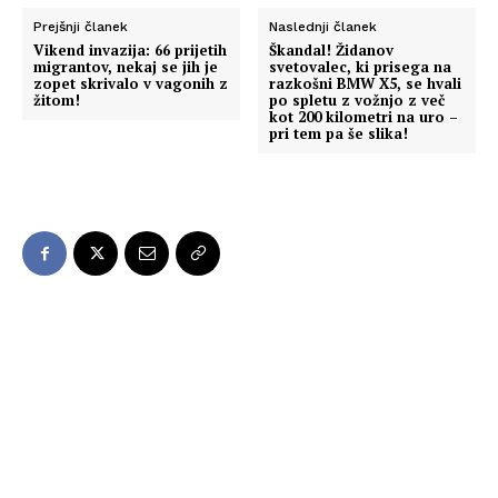
Prejšnji članek
Naslednji članek
Vikend invazija: 66 prijetih
Škandal! Židanov
migrantov, nekaj se jih je
svetovalec, ki prisega na
zopet skrivalo v vagonih z
razkošni BMW X5, se hvali
žitom!
po spletu z vožnjo z več
kot 200 kilometri na uro –
pri tem pa še slika!