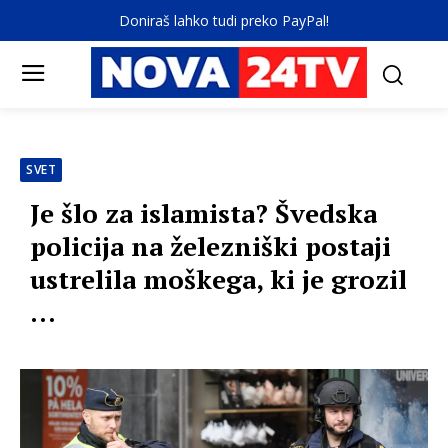
Doniraš lahko tudi preko PayPal!
SVET
Je šlo za islamista? Švedska
policija na železniški postaji
ustrelila moškega, ki je grozil
…