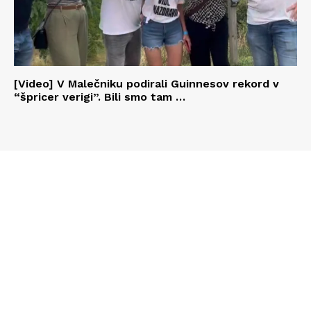
[Video] V Malečniku podirali Guinnesov rekord v
“špricer verigi”. Bili smo tam …