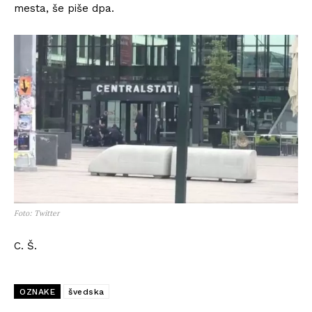
mesta, še piše dpa.
Foto: Twitter
C. Š.
OZNAKE
švedska