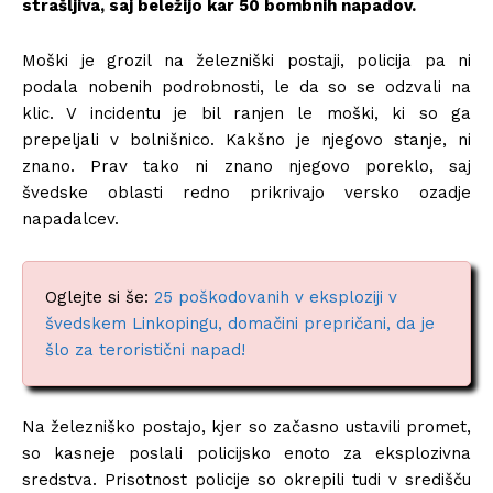
strašljiva, saj beležijo kar 50 bombnih napadov.
Moški je grozil na železniški postaji, policija pa ni
podala nobenih podrobnosti, le da so se odzvali na
klic. V incidentu je bil ranjen le moški, ki so ga
prepeljali v bolnišnico. Kakšno je njegovo stanje, ni
znano. Prav tako ni znano njegovo poreklo, saj
švedske oblasti redno prikrivajo versko ozadje
napadalcev.
Oglejte si še:
25 poškodovanih v eksploziji v
švedskem Linkopingu, domačini prepričani, da je
šlo za teroristični napad!
Na železniško postajo, kjer so začasno ustavili promet,
so kasneje poslali policijsko enoto za eksplozivna
sredstva. Prisotnost policije so okrepili tudi v središču