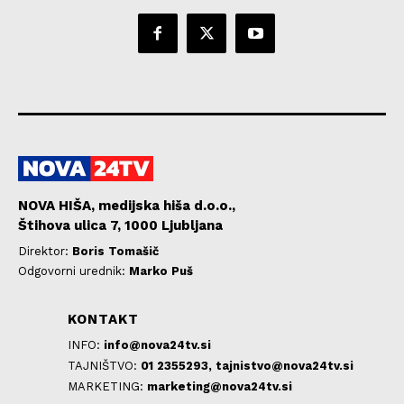
NOVA HIŠA, medijska hiša d.o.o.,
Štihova ulica 7, 1000 Ljubljana
Direktor:
Boris Tomašič
Odgovorni urednik:
Marko Puš
KONTAKT
INFO:
info@nova24tv.si
TAJNIŠTVO:
01 2355293,
tajnistvo@nova24tv.si
MARKETING:
marketing@nova24tv.si