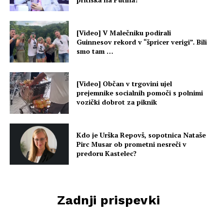
[Video] V Malečniku podirali
Guinnesov rekord v “špricer verigi”. Bili
smo tam …
[Video] Občan v trgovini ujel
prejemnike socialnih pomoči s polnimi
vozički dobrot za piknik
Kdo je Urška Repovš, sopotnica Nataše
Pirc Musar ob prometni nesreči v
predoru Kastelec?
Zadnji prispevki