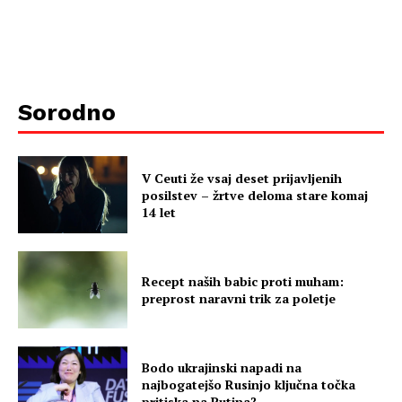
Sorodno
V Ceuti že vsaj deset prijavljenih
posilstev – žrtve deloma stare komaj
14 let
Recept naših babic proti muham:
preprost naravni trik za poletje
Bodo ukrajinski napadi na
najbogatejšo Rusinjo ključna točka
pritiska na Putina?