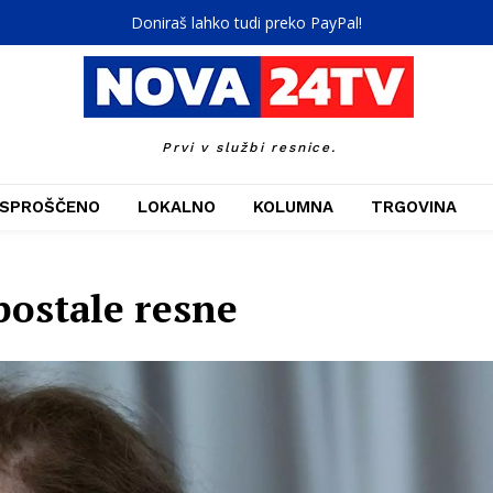
Doniraš lahko tudi preko PayPal!
Prvi v službi resnice.
SPROŠČENO
LOKALNO
KOLUMNA
TRGOVINA
postale resne