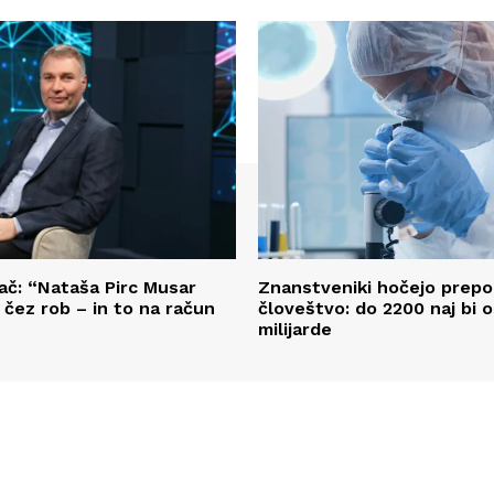
nač: “Nataša Pirc Musar
Znanstveniki hočejo prepol
 čez rob – in to na račun
človeštvo: do 2200 naj bi o
milijarde