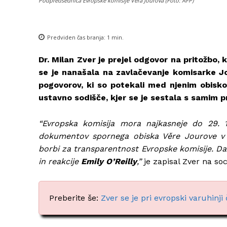
Podpredsednica Evropske komisije Věra Jourová (Foto: AFP)
Predviden čas branja:
1
min.
Dr. Milan Zver je prejel odgovor na pritožbo,
se je nanašala na zavlačevanje komisarke Jo
pogovorov, ki so potekali med njenim obisko
ustavno sodišče, kjer se je sestala s samim
“Evropska komisija mora najkasneje do 29. 1
dokumentov spornega obiska Věre Jourove v 
borbi za transparentnost Evropske komisije. Da 
in reakcije
Emily O’Reilly
,”
je zapisal Zver na s
Preberite še:
Zver se je pri evropski varuhinj