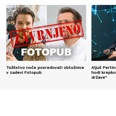
Tožilstvo noče posredovati obtožnice
Aljuš Perti
v zadevi Fotopub
hodi krepko
države”