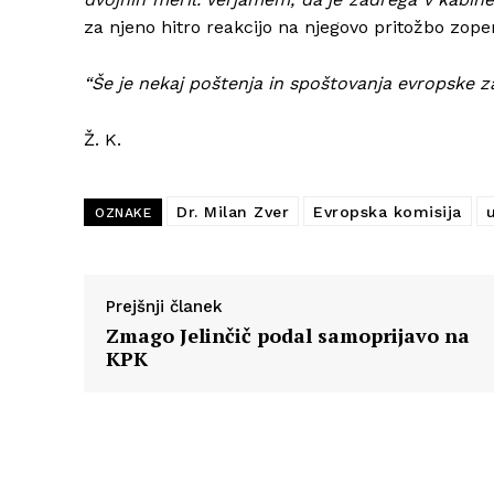
za njeno hitro reakcijo na njegovo pritožbo zop
“Še je nekaj poštenja in spoštovanja evropske z
Ž. K.
Dr. Milan Zver
Evropska komisija
OZNAKE
Prejšnji članek
Zmago Jelinčič podal samoprijavo na
KPK