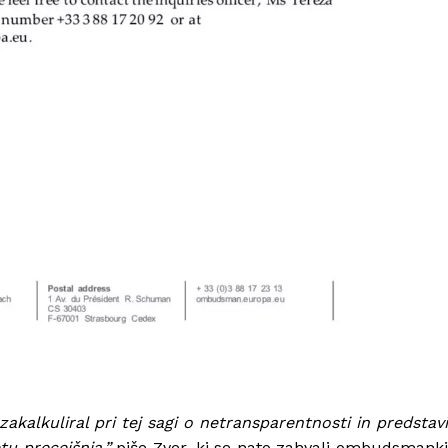
zakalkuliral pri tej sagi o netransparentnosti in predstavi
tu precejšnja,”
piše Zver, ki se nato zahvali ombudsmank