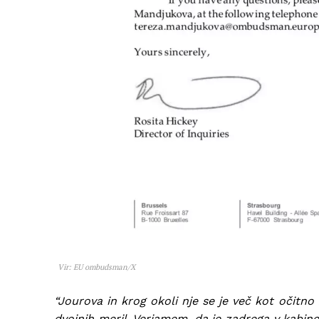
Vir: EU ombudsman/X
“Jourova in krog okoli nje se je več kot očitno 
dvojnih meril. Verjamem, da je zadrega v kabine