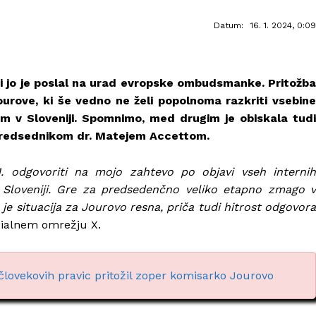
Datum:
16. 1. 2024, 0:09
 ki jo je poslal na urad evropske ombudsmanke. Pritožba
urove, ki še vedno ne želi popolnoma razkriti vsebine
m v Sloveniji. Spomnimo, med drugim je obiskala tudi
 predsednikom dr. Matejem Accettom.
. odgovoriti na mojo zahtevo po objavi vseh internih
Sloveniji. Gre za predsedenčno veliko etapno zmago v
je situacija za Jourovo resna, priča tudi hitrost odgovora
ocialnem omrežju X.
i človekovih pravic pritožil zoper komisarko Jourovo