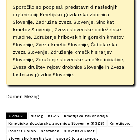
Sporočilo so podpisali predstavniki naslednjih
organizacij: Kmetijsko-gozdarska zbornica
Slovenije, Zadružna zveza Slovenije, Sindikat
kmetov Slovenije, Zveza slovenske podeželske
mladine, Združenje hribovskih in gorskih kmetov
Slovenije, Zveza kmetic Slovenije, Čebelarska
zveza Slovenije, Združenje kmečkih sirarjev
Slovenije, Združenje slovenske kmečke iniciative,
Zveza društev rejcev drobnice Slovenije in Zveza
lastnikov gozdov Slovenije.
Domen Mezeg
OZNAKE
dialog
KGZS
kmetijska zakonodaja
Kmetijsko gozdarska zbornica Slovenije (KGZS)
Kmetijstvo
Robert Golob
sestanek
slovenski kmet
slovensko kmetijstvo
sporočilo za javnost