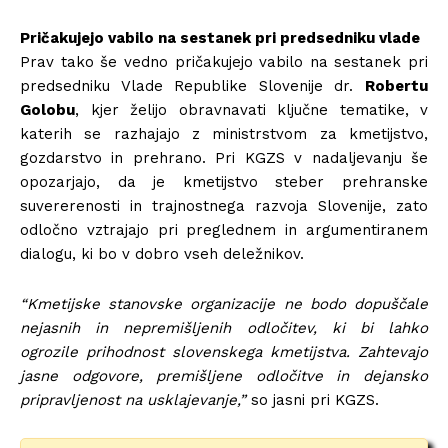
Pričakujejo vabilo na sestanek pri predsedniku vlade
Prav tako še vedno pričakujejo vabilo na sestanek pri
predsedniku Vlade Republike Slovenije dr.
Robertu
Golobu
, kjer želijo obravnavati ključne tematike, v
katerih se razhajajo z ministrstvom za kmetijstvo,
gozdarstvo in prehrano. Pri KGZS v nadaljevanju še
opozarjajo, da je kmetijstvo steber prehranske
suvererenosti in trajnostnega razvoja Slovenije, zato
odločno vztrajajo pri preglednem in argumentiranem
dialogu, ki bo v dobro vseh deležnikov.
“Kmetijske stanovske organizacije ne bodo dopuščale
nejasnih in nepremišljenih odločitev, ki bi lahko
ogrozile prihodnost slovenskega kmetijstva. Zahtevajo
jasne odgovore, premišljene odločitve in dejansko
pripravljenost na usklajevanje,”
so jasni pri KGZS.