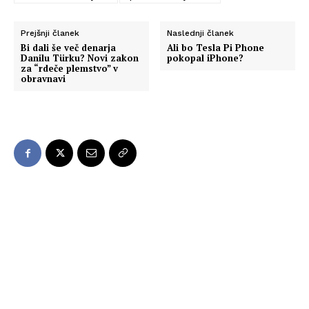
Prejšnji članek
Naslednji članek
Bi dali še več denarja
Ali bo Tesla Pi Phone
Danilu Türku? Novi zakon
pokopal iPhone?
za “rdeče plemstvo” v
obravnavi