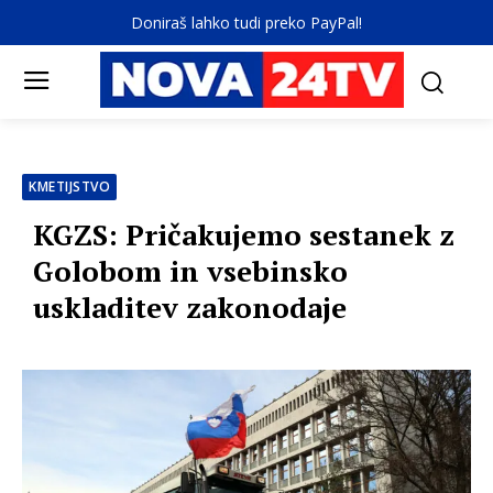
Doniraš lahko tudi preko PayPal!
KMETIJSTVO
KGZS: Pričakujemo sestanek z
Golobom in vsebinsko
uskladitev zakonodaje