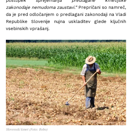
postopek sprejemanja predlagane kmetijske
zakonodaje nemudoma zaustavi.”
Prepričani so namreč,
da je pred odločanjem o predlagani zakonodaji na Vladi
Republike Slovenije nujna uskladitev glede ključnih
vsebinskih vprašanj.
Slovenski kmet (Foto: Bobo)