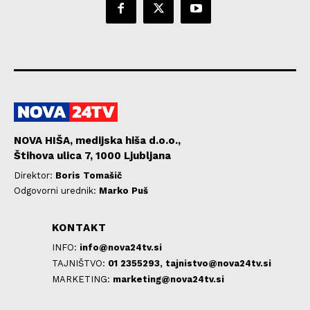
NOVA HIŠA, medijska hiša d.o.o.,
Štihova ulica 7, 1000 Ljubljana
Direktor:
Boris Tomašič
Odgovorni urednik:
Marko Puš
KONTAKT
INFO:
info@nova24tv.si
TAJNIŠTVO:
01 2355293,
tajnistvo@nova24tv.si
MARKETING:
marketing@nova24tv.si