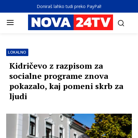
Doniraš lahko tudi preko PayPal!
LOKALNO
Kidričevo z razpisom za
socialne programe znova
pokazalo, kaj pomeni skrb za
ljudi