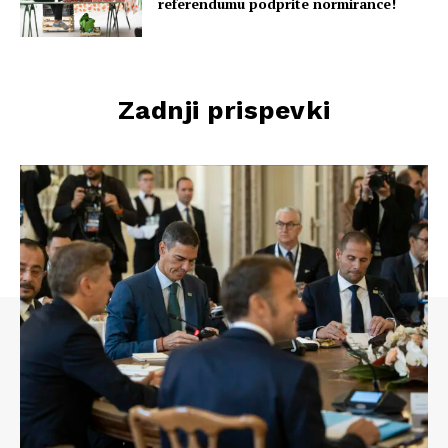
referendumu podprite normirance!
Zadnji prispevki