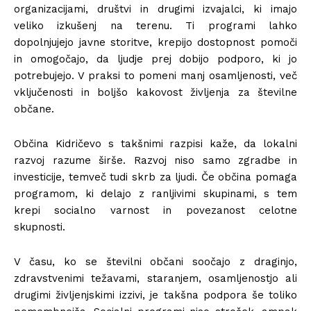
organizacijami, društvi in drugimi izvajalci, ki imajo
veliko izkušenj na terenu. Ti programi lahko
dopolnjujejo javne storitve, krepijo dostopnost pomoči
in omogočajo, da ljudje prej dobijo podporo, ki jo
potrebujejo. V praksi to pomeni manj osamljenosti, več
vključenosti in boljšo kakovost življenja za številne
občane.
Občina Kidričevo s takšnimi razpisi kaže, da lokalni
razvoj razume širše. Razvoj niso samo zgradbe in
investicije, temveč tudi skrb za ljudi. Če občina pomaga
programom, ki delajo z ranljivimi skupinami, s tem
krepi socialno varnost in povezanost celotne
skupnosti.
V času, ko se številni občani soočajo z draginjo,
zdravstvenimi težavami, staranjem, osamljenostjo ali
drugimi življenjskimi izzivi, je takšna podpora še toliko