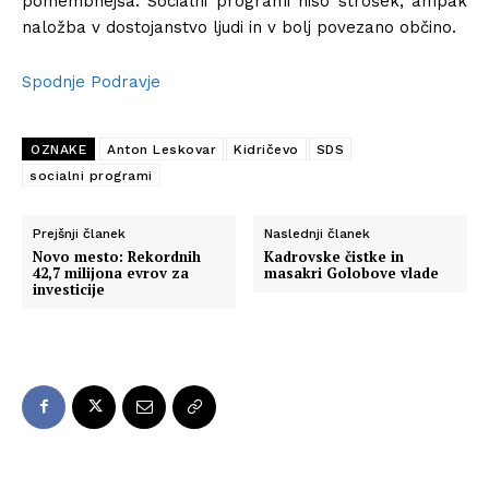
pomembnejša. Socialni programi niso strošek, ampak
naložba v dostojanstvo ljudi in v bolj povezano občino.
Spodnje Podravje
OZNAKE
Anton Leskovar
Kidričevo
SDS
socialni programi
Prejšnji članek
Naslednji članek
Novo mesto: Rekordnih
Kadrovske čistke in
42,7 milijona evrov za
masakri Golobove vlade
investicije