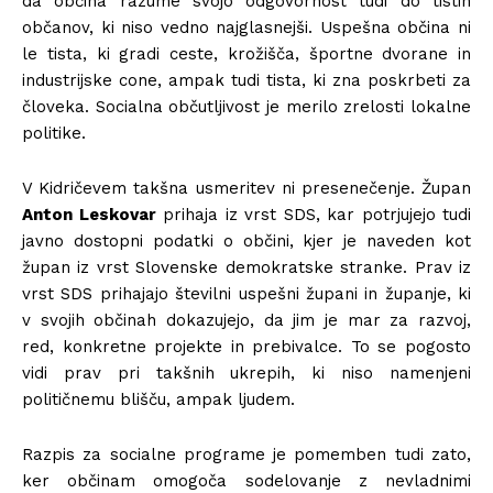
da občina razume svojo odgovornost tudi do tistih
občanov, ki niso vedno najglasnejši. Uspešna občina ni
le tista, ki gradi ceste, krožišča, športne dvorane in
industrijske cone, ampak tudi tista, ki zna poskrbeti za
človeka. Socialna občutljivost je merilo zrelosti lokalne
politike.
V Kidričevem takšna usmeritev ni presenečenje. Župan
Anton Leskovar
prihaja iz vrst SDS, kar potrjujejo tudi
javno dostopni podatki o občini, kjer je naveden kot
župan iz vrst Slovenske demokratske stranke. Prav iz
vrst SDS prihajajo številni uspešni župani in županje, ki
v svojih občinah dokazujejo, da jim je mar za razvoj,
red, konkretne projekte in prebivalce. To se pogosto
vidi prav pri takšnih ukrepih, ki niso namenjeni
političnemu blišču, ampak ljudem.
Razpis za socialne programe je pomemben tudi zato,
ker občinam omogoča sodelovanje z nevladnimi