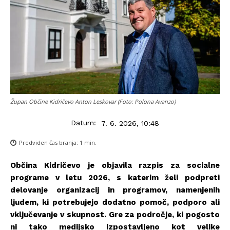
Župan Občine Kidričevo Anton Leskovar (Foto: Polona Avanzo)
Datum:
7. 6. 2026, 10:48
Predviden čas branja:
1
min.
Občina Kidričevo je objavila razpis za socialne
programe v letu 2026, s katerim želi podpreti
delovanje organizacij in programov, namenjenih
ljudem, ki potrebujejo dodatno pomoč, podporo ali
vključevanje v skupnost. Gre za področje, ki pogosto
ni tako medijsko izpostavljeno kot velike