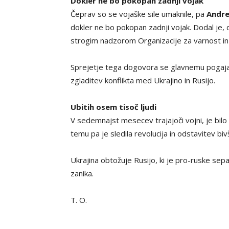
Dokler ne bo pokopan zadnji vojak
Čeprav so se vojaške sile umaknile, pa
Andre
dokler ne bo pokopan zadnji vojak. Dodal je, d
strogim nadzorom Organizacije za varnost in
Sprejetje tega dogovora se glavnemu pogajal
zgladitev konflikta med Ukrajino in Rusijo.
Ubitih osem tisoč ljudi
V sedemnajst mesecev trajajoči vojni, je bilo 
temu pa je sledila revolucija in odstavitev b
Ukrajina obtožuje Rusijo, ki je pro-ruske sep
zanika.
T. O.