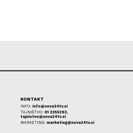
KONTAKT
INFO:
info@nova24tv.si
TAJNIŠTVO:
01 2355293,
tajnistvo@nova24tv.si
MARKETING:
marketing@nova24tv.si