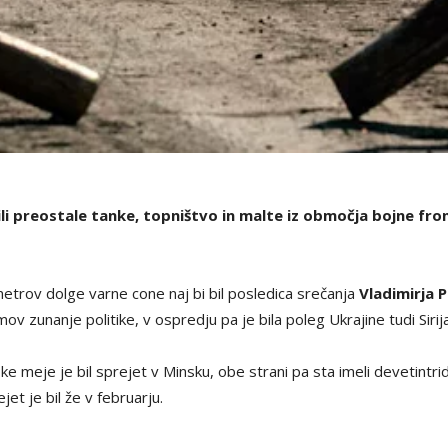
i preostale tanke, topništvo in malte iz območja bojne fron
ometrov dolge varne cone naj bi bil posledica srečanja
Vladimirja 
ov zunanje politike, v ospredju pa je bila poleg Ukrajine tudi Sirija
nske meje je bil sprejet v Minsku, obe strani pa sta imeli devetint
et je bil že v februarju.