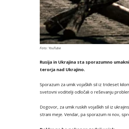
Foto: YouTube
Rusija in Ukrajina sta sporazumno umaknil
terorja nad Ukrajino.
Sporazum za umik vojaških sil iz trideset kil
svetovni voditelji odločali o reševanju problem
Dogovor, za umik ruskih vojaških sil iz ukraji
strani meje. Vendar, pa sporazum ni nov, sprej