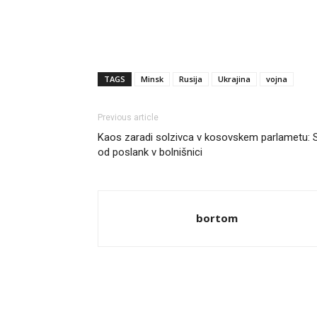
TAGS
Minsk
Rusija
Ukrajina
vojna
Previous article
Kaos zaradi solzivca v kosovskem parlametu: 
od poslank v bolnišnici
bortom