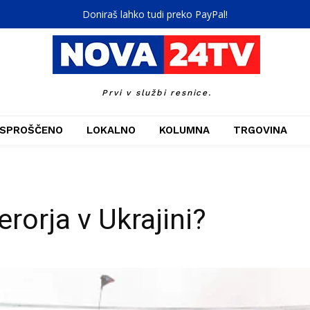
Doniraš lahko tudi preko PayPal!
Prvi v službi resnice.
SPROŠČENO
LOKALNO
KOLUMNA
TRGOVINA
rorja v Ukrajini?