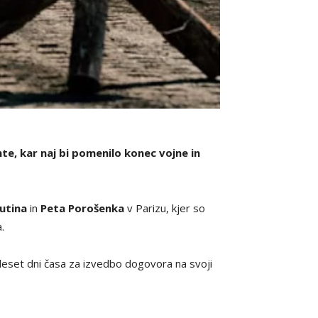
te, kar naj bi pomenilo konec vojne in
Putina
in
Peta Porošenka
v Parizu, kjer so
.
rideset dni časa za izvedbo dogovora na svoji