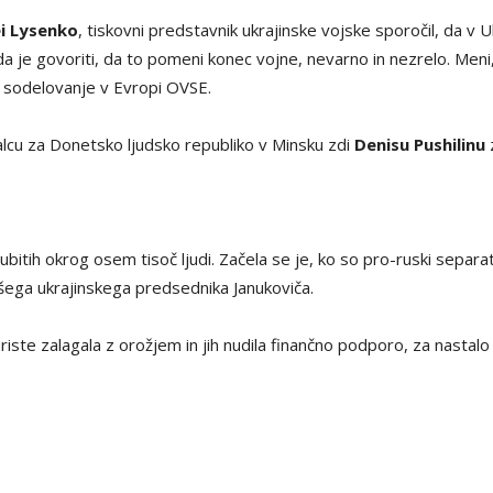
i Lysenko
, tiskovni predstavnik ukrajinske vojske sporočil, da v U
a je govoriti, da to pomeni konec vojne, nevarno in nezrelo. Meni,
 sodelovanje v Evropi OVSE.
cu za Donetsko ljudsko republiko v Minsku zdi
Denisu Pushilinu
ubitih okrog osem tisoč ljudi. Začela se je, ko so pro-ruski separat
ivšega ukrajinskega predsednika Janukoviča.
ariste zalagala z orožjem in jih nudila finančno podporo, za nastal