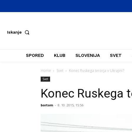
Iskanje
SPORED
KLUB
SLOVENIJA
SVET
Home
Svet
Konec Ruskega terorja v Ukrajini?
Svet
Konec Ruskega te
bortom
-
8. 10. 2015, 15:56