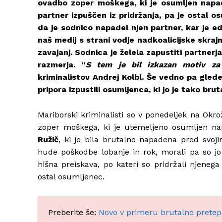
ovadbo zoper moškega, ki je osumljen napad
partner izpuščen iz pridržanja, pa je ostal o
da je sodnico napadel njen partner, kar je e
naš medij s strani vodje nadkoalicijske skrajn
zavajanj. Sodnica je želela zapustiti partner
razmerja. “
S tem je bil izkazan motiv za 
kriminalistov Andrej Kolbl. Še vedno pa glede
pripora izpustili osumljenca, ki jo je tako bru
Mariborski kriminalisti so v ponedeljek na Okr
zoper moškega, ki je utemeljeno osumljen n
Ružič
, ki je bila brutalno napadena pred svo
hude poškodbe lobanje in rok, morali pa so jo
hišna preiskava, po kateri so pridržali njenega
ostal osumljenec.
Preberite še:
Novo v primeru brutalno pretepe