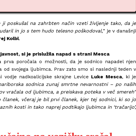
ji poskušal na zahrbten način vzeti življenje tako, da je
udaril in jo s tem hudo telesno poškodoval,
” je v današnj
ej Kolbl
.
avnost, si je prislužila napad s strani Mesca
a prva poročala o možnosti, da je sodnico napadel njen
la od svojega ljubimca. Prav zato smo si naslednji teden v
i vodje nadkoalicijske skrajne Levice
Luke Mesca
, ki j
ariborska sodnica zunaj smrtne nevarnostni – po naših
mov vračala od ljubimca, a preiskava poteka v več smereh”
anek, včeraj je bil prvi članek, kjer tej sodnici, ki so j
znih kosti in tako naprej podtikajo ljubimca in ‘tračarijo’,