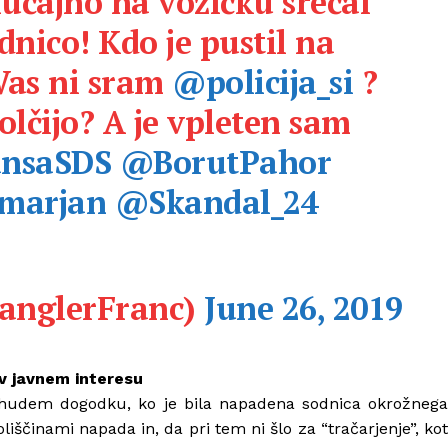
učajno na vozičku srečal
nico! Kdo je pustil na
 Vas ni sram
@policija_si
?
olčijo? A je vpleten sam
nsaSDS
@BorutPahor
marjan
@Skandal_24
anglerFranc)
June 26, 2019
v javnem interesu
o hudem dogodku, ko je bila napadena sodnica okrožnega
iščinami napada in, da pri tem ni šlo za “tračarjenje”, kot