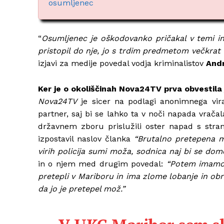
osumljenec
“
Osumljenec je oškodovanko pričakal v temi in 
pristopil do nje, jo s trdim predmetom večkrat 
izjavi za medije povedal vodja kriminalistov
Andr
Ker je o okoliščinah Nova24TV prva obvestila j
Nova24TV
je sicer na podlagi anonimnega vir
partner, saj bi se lahko ta v noči napada vrača
državnem zboru prislužili oster napad s stran
izpostavil naslov članka
“Brutalno pretepena m
virih policija sumi moža, sodnica naj bi se do
in o njem med drugim povedal:
“Potem imamo čl
pretepli v Mariboru in ima zlome lobanje in obra
da jo je pretepel mož.”