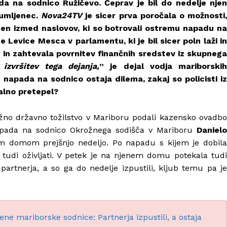
a na sodnico Ružičevo. Čeprav je bil do nedelje njen
sumljenec.
Nova24TV
je sicer prva poročala o možnosti
den izmed naslovov, ki so botrovali ostremu napadu na
e Levice Mesca v parlamentu, ki je bil sicer poln laži in
ja in zahtevala povrnitev finančnih sredstev iz skupnega
izvršitev tega dejanja,
” je dejal vodja mariborski
 napada na sodnico ostaja dilema, zakaj so policisti iz
talno pretepel?
ožno državno tožilstvo v Mariboru podali kazensko ovadbo
apada na sodnico Okrožnega sodišča v Mariboru
Danielo
jim domom prejšnjo nedeljo. Po napadu s kijem je dobila
 tudi oživljati. V petek je na njenem domu potekala tudi
 partnerja, a so ga do nedelje izpustili, kljub temu pa je
ne mariborske sodnice: Partnerja izpustili, a ostaja