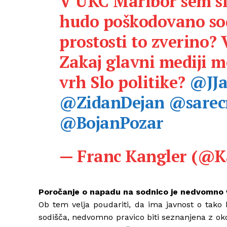
V UKC Maribor sem sl
hudo poškodovano sod
prostosti to zverino?
Zakaj glavni mediji m
vrh Slo politike?
@JJa
@ZidanDejan
@sarec
@BojanPozar
— Franc Kangler (@K
Poročanje o napadu na sodnico je nedvomno 
Ob tem velja poudariti, da ima javnost o tak
sodišča, nedvomno pravico biti seznanjena z okol