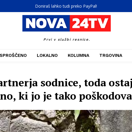
Doniraš lahko tudi preko PayPal!
Prvi v službi resnice.
SPROŠČENO
LOKALNO
KOLUMNA
TRGOVINA
artnerja sodnice, toda osta
ino, ki jo je tako poškodova