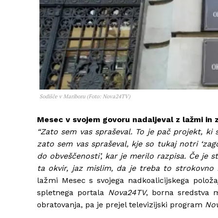
Sodišče v Mariboru (Foto: Nova24TV)
Mesec v svojem govoru nadaljeval z lažmi in z
“Zato sem vas spraševal. To je pač projekt, ki s
zato sem vas spraševal, kje so tukaj notri ‘zag
do obveščenosti’, kar je merilo razpisa. Če je s
ta okvir, jaz mislim, da je treba to strokovno k
lažmi Mesec s svojega nadkoalicijskega položaja
spletnega portala
Nova24TV
, borna sredstva m
obratovanja, pa je prejel televizijski program
No