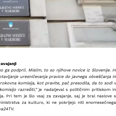
avajanji
o ga podprli. Mislim, to so njihove novice iz Slovenije. In
otavljanje uresničevanja pravice do javnega obveščanja in
trokovna komisija, kot pravite, pač presodila, da to sodi v
omisijo razrešiti,”
je nadaljeval s političnim pritiskom in
. Pri tem je šlo vsaj za zavajanje, saj je bral naslove s
inistrstva za kulturo, ki ne pokrijejo niti enomesečneg
va24TV
.