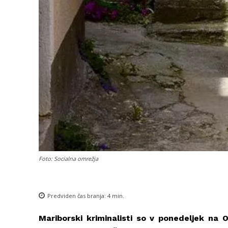
Foto: Socialna omrežja
Predviden čas branja:
4
min.
Mariborski kriminalisti so v ponedeljek na 