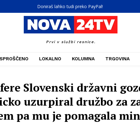
Doniraš lahko tudi preko PayPal!
Prvi v službi resnice.
SPROŠČENO
LOKALNO
KOLUMNA
TRGOVINA
fere Slovenski državni goz
icko uzurpiral družbo za z
tem pa mu je pomagala min