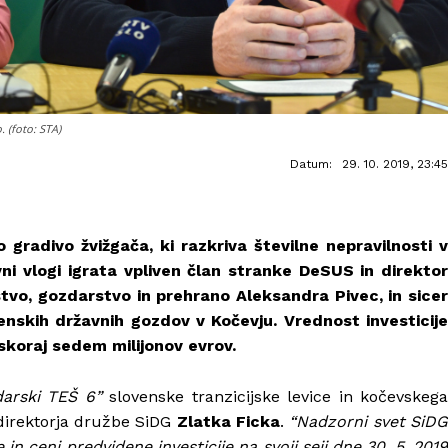
 (foto: STA)
Datum:
29. 10. 2019, 23:45
gradivo žvižgača, ki razkriva številne nepravilnosti v
vni vlogi igrata vpliven član stranke DeSUS in direktor
stvo, gozdarstvo in prehrano Aleksandra Pivec, in sicer
nskih državnih gozdov v Kočevju. Vrednost investicije
 skoraj sedem milijonov evrov.
darski TEŠ 6”
slovenske tranzicijske levice in kočevskeg
 direktorja družbe SiDG
Zlatka Ficka
.
“Nadzorni svet SiD
in ceni predvidene investicije na svoji seji dne 30. 5. 2019