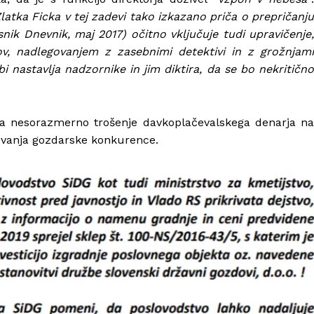
atka Ficka v tej zadevi tako izkazano priča o prepričanju
snik Dnevnik, maj 2017) očitno vključuje tudi upravičenje,
v, nadlegovanjem z zasebnimi detektivi in z grožnjami
 nastavlja nadzornike in jim diktira, da se bo nekritično
a nesorazmerno trošenje davkoplačevalskega denarja na
evanja gozdarske konkurence.