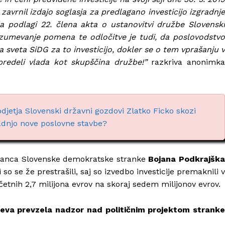
 zavrnil izdajo soglasja za predlagano investicijo izgradnje
na podlagi 22. člena akta o ustanovitvi družbe Slovenski
razumevanje pomena te odločitve je tudi, da poslovodstvo
sveta SiDG za to investicijo, dokler se o tem vprašanju v
redeli vlada kot skupščina družbe!”
razkriva anonimk
odjetja Slovenski državni gozdovi Zlatko Ficko skozi
radnjo nove poslovne stavbe?
oslanca Slovenske demokratske stranke
Bojana Podkrajšk
so se že prestrašili, saj so izvedbo investicije premaknili v
ačetnih 2,7 milijona evrov na skoraj sedem milijonov evrov.
čeva prevzela nadzor nad političnim projektom stranke