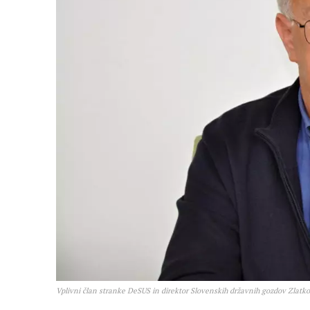
Vplivni član stranke DeSUS in direktor Slovenskih državnih gozdov Zlatko