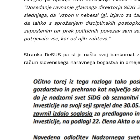
“Dosedanje ravnanje glavnega direktorja SiDG Zl
slednjega, da ‘vzpon v nebesa’ (gl. izjavo za ča
da lahko s sprožanjem disciplinskih postopko
zaposlenim ter prek političnih povezav sam sebi
potrjevalo vse, kar od njih zahteva.”
Stranka DeSUS pa si je našla svoj bankomat z
račun slovenskega naravnega bogastva in omej