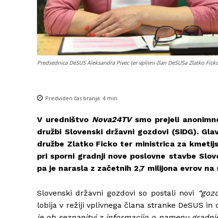
Predsednica DeSUS Aleksandra Pivec ter vplivni član DeSUSa Zlatko Ficko.
Predviden čas branja:
4
min.
V uredništvo
Nova24TV
smo prejeli anonimno 
družbi Slovenski državni gozdovi (SiDG). Gla
družbe Zlatko Ficko ter ministrica za kmetij
pri sporni gradnji n
ove poslovne stavbe Slove
pa je narasla z začetnih 2,7 milijona evrov na
Slovenski državni gozdovi so postali novi
“goz
lobija v režiji vplivnega člana stranke DeSUS in
je ob seznanitvi z informacijo o namenu gradnje 