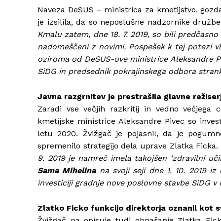
Naveza DeSUS – ministrica za kmetijstvo, gozd
je izsilila, da so neposlušne nadzornike druž
Kmalu zatem, dne 18. 7. 2019, so bili predčasno
nadomeščeni z novimi. Pospešek k tej potezi vla
oziroma od DeSUS-ove ministrice Aleksandre Piv
SiDG in predsednik pokrajinskega odbora strank
Javna razgrnitev je prestrašila glavne režis
Zaradi vse večjih razkritij in vedno večjega c
kmetijske ministrice Aleksandre Pivec so invest
letu 2020. Žvižgač je pojasnil, da je pogu
spremenilo strategijo dela uprave Zlatka Ficka.
9. 2019 je namreč imela takojšen ‘zdravilni uč
Sama Mihelina
na svoji seji dne 1. 10. 2019 i
investiciji gradnje nove poslovne stavbe SiDG v 
Zlatko Ficko funkcijo direktorja oznanil kot 
Žvižgač pa opisuje tudi obnašanje Zlatka Fick