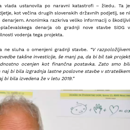
a vlada ustanovila po naravni katastrofi – žledu. Ta je
jetje, kot večina drugih slovenskih državnih podjetij, se ni
denarjem. Anonimka razkriva veliko informacij o škodljivi
plačevalskega denarja ob gradnji nove stavbe SiDG v
lnosti vodenja tega projekta.
uha ne sluha o omenjeni gradnji stavbe.
“V razpoložljive
edbe takšne investicije, še manj pa, da bi bil tak projekt
dnostno ocenjen kot finančna postavka. Zato smo bili
 naj bi bila izgradnja lastne poslovne stavbe v strateškem
j bi bila izvedena že v letu 2019.”