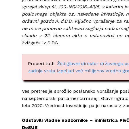
sprejel sklep št. 100-NS/2016-43/5, s katerim je
poslovnega objekta oz. navedene investicije, 
državni gozdovi, d.0.0. Ključno vprašanje za 
ne more ponovno zahtevati soglasja nadzornega 
skladu z 22. členom akta o ustanovitvi ne op
žvižgača iz SiDG.
Preberi tudi:
Želi glavni direktor državnega p
zadnja vrata izpeljati več milijonov vredno g
Ves pretres je sprožilo poslansko vprašanje p
na septembrski parlamentarni seji. Glavni igralci 
leto 2020. Vrednost investicije pa je narasla z z
Odstavili vladne nadzornike – ministrica Piv
DeSUS