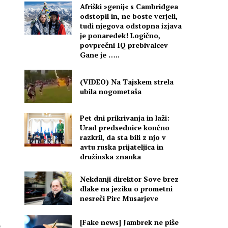
Afriški »genij« s Cambridgea
odstopil in, ne boste verjeli,
tudi njegova odstopna izjava
je ponaredek! Logično,
povprečni IQ prebivalcev
Gane je …..
(VIDEO) Na Tajskem strela
ubila nogometaša
Pet dni prikrivanja in laži:
Urad predsednice končno
razkril, da sta bili z njo v
avtu ruska prijateljica in
družinska znanka
Nekdanji direktor Sove brez
dlake na jeziku o prometni
nesreči Pirc Musarjeve
a
G
[Fake news] Jambrek ne piše