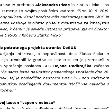
arstvo in prehrano
Aleksandra Pivec
in Zlatko Ficko – p
be zamenjali s svojim poslušnim kadrom.
“Dne 30. 5. 2019
 odpoklicani vladni predstavniki nadzornega sveta SiDG in
dne koalicije je očitno prišel z ministrstva za kmetijstvo
ec, k čemur je seveda ustrezno prispeval glavni direktor
e DeSUS v Kočevju Zlatko Ficko.”
erje potratnega projekta stranke DeSUS
urljanja informacij o nepravilnosti dela Zlatka Ficka in
icijo umaknili iz gradiva za leto 2019 ter jo premaknili v
mno vprašanje poslanca SDS
Bojana Podkrajška
začasn
“Že samo javna naslovitev poslanskega vprašanja dne 26
inek’, saj je posledično nadzorni svet SiDG pod vodstvom
z osnutkov predlaganih dokumentov izločil vse navedbe o
Kočevju.”
svoj lasten “vzpon v nebesa”
a, da je s funkcijo direktorja doživel
“vzpon v nebesa”