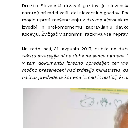
Družbo Slovenski državni gozdovi je slovensk
namreč prizadel velik del slovenskih gozdov. Pod
moglo upreti mešetarjenju z davkoplačevalskim 
izvedbi in prekomernemu zapravljanju davko
Kočevju. Žvižgač v anonimki razkriva vse nepravi
Na redni seji, 31. avgusta 2017, ni bilo ne d
tekstu strategije ni ne duha ne sence namena izv
v tem dokumentu izrecno opredeljen ter vre
močno presenečeni nad trditvijo ministrstva, da
načrtu predvidena kot ena izmed investicij, ki na