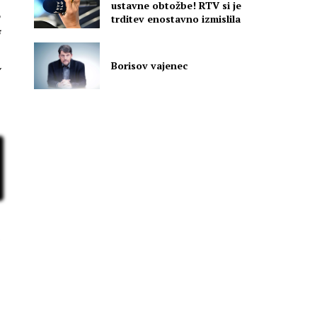
ustavne obtožbe! RTV si je
trditev enostavno izmislila
Borisov vajenec
a
a