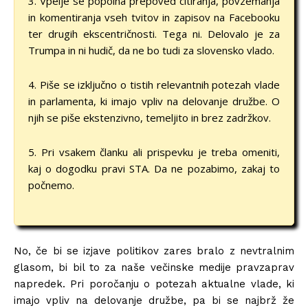
3. Vpelje se popolna prepoved citiranja, povzemanja
in komentiranja vseh tvitov in zapisov na Facebooku
ter drugih ekscentričnosti. Tega ni. Delovalo je za
Trumpa in ni hudič, da ne bo tudi za slovensko vlado.
4. Piše se izključno o tistih relevantnih potezah vlade
in parlamenta, ki imajo vpliv na delovanje družbe. O
njih se piše ekstenzivno, temeljito in brez zadržkov.
5. Pri vsakem članku ali prispevku je treba omeniti,
kaj o dogodku pravi STA. Da ne pozabimo, zakaj to
počnemo.
No, če bi se izjave politikov zares bralo z nevtralnim
glasom, bi bil to za naše večinske medije pravzaprav
napredek. Pri poročanju o potezah aktualne vlade, ki
imajo vpliv na delovanje družbe, pa bi se najbrž že