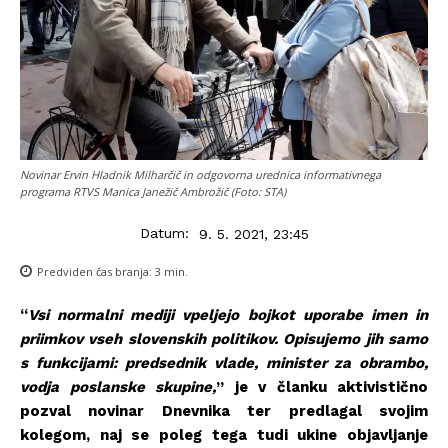
Novinar Ervin Hladnik Milharčič in odgovorna urednica informativnega
programa RTVS Manica Janežič Ambrožič (Foto: STA)
Datum:
9. 5. 2021, 23:45
Predviden čas branja:
3
min.
“
Vsi normalni mediji vpeljejo bojkot uporabe imen in
priimkov vseh slovenskih politikov. Opisujemo jih samo
s funkcijami: predsednik vlade, minister za obrambo,
vodja poslanske skupine,
” je v članku aktivistično
pozval novinar Dnevnika ter predlagal svojim
kolegom, naj se poleg tega tudi ukine objavljanje