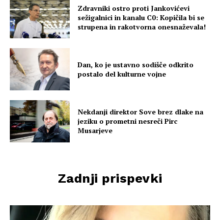
Zdravniki ostro proti Jankovićevi
sežigalnici in kanalu C0: Kopičila bi se
strupena in rakotvorna onesnaževala!
Dan, ko je ustavno sodišče odkrito
postalo del kulturne vojne
Nekdanji direktor Sove brez dlake na
jeziku o prometni nesreči Pirc
Musarjeve
Zadnji prispevki