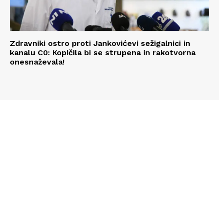
Zdravniki ostro proti Jankovićevi sežigalnici in
kanalu C0: Kopičila bi se strupena in rakotvorna
onesnaževala!