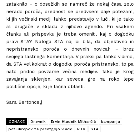
zataknilo – o dosežkih se namreč že nekaj časa zelo
nerado poroča, prednost se predvsem daje potezam,
ki jih večinski mediji lahko predstavijo v luči, ki je tako
ali drugače v skladu z njihovo agendo. Pri vsakem
članku ali prispevku je treba omeniti, kaj o dogodku
pravi STA? Naloga STA naj bi bila, da objektivno in
nepristransko poroča o dnevnih novicah – brez
svojega lastnega komentarja. V praksi pa lahko vidimo,
da STA velikokrat o dogodku poroča pristransko, to pa
nato pridno povzame večina medijev. Tako je krog
zavajanja sklenjen, kar seveda gre na roko lepe
politične opcije, ki je lačna oblasti.
Sara Bertoncelj
OZNAKE
Dnevnik
Ervin Hladnik Milharčič
kampanja
pet ukrepov za prevzgojo vlade
RTV
STA