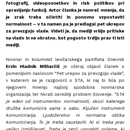
fotografij, videoposnetkov in risb politikov pri
opravljanju funkcij. Avtor članka je namreč mnenja, da
je zrak treba očistiti in ponovno vzpostaviti
normalnost – v ta namen pa je predlagal pet ukrepov
za prevzgojo vlade. Videti je, da mediji vršijo pritiske
na vlado in ne obratno, kot pogosto trdijo prav ti isti
mediji.
Novinar in kolumnist levičarskega pamfleta Dnevnik
Ervin Hladnik Milharčič
je včeraj objavil članek s
pomenljivim naslovom “Pet urepov za prevzgojo vlade”,
v katerem se je razgovoril o STA, ki naj bi bila po
njegovem mnenju najbolj spodobna novinarska
organizacija ter hkrati osrednji problem Slovenije. “S
TA
je eden od instrumentov normalnosti, skozi katerega
družba komunicira sama s sabo. Ključen instrument
komuniciranja. Ljudožerstvo ni normalna oblika
komuniciranja. To je treba zaustaviti. Ni si treba prav
veliko izmišljevati. Treba je zgolj uporabiti prijeme, ki