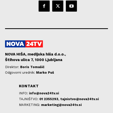
NOVA HIŠA, medijska hiša d.o.o.,
Štihova ulica 7, 1000 Ljubljana
Direktor:
Boris Tomašič
Odgovorni urednik:
Marko Puš
KONTAKT
INFO:
info@nova24tv.si
TAJNIŠTVO:
01 2355293,
tajnistvo@nova24tv.si
MARKETING:
marketing@nova24tv.si