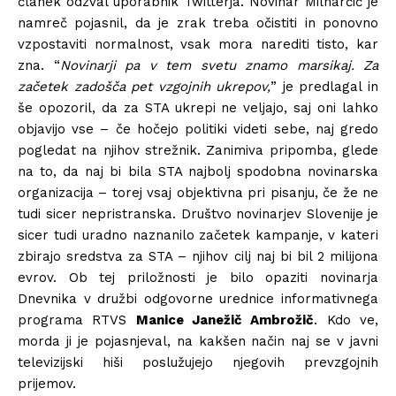
članek odzval uporabnik Twitterja. Novinar Milharčič je
namreč pojasnil, da je zrak treba očistiti in ponovno
vzpostaviti normalnost, vsak mora narediti tisto, kar
zna. “
Novinarji pa v tem svetu znamo marsikaj. Za
začetek zadošča pet vzgojnih ukrepov,
” je predlagal in
še opozoril, da za STA ukrepi ne veljajo, saj oni lahko
objavijo vse – če hočejo politiki videti sebe, naj gredo
pogledat na njihov strežnik. Zanimiva pripomba, glede
na to, da naj bi bila STA najbolj spodobna novinarska
organizacija – torej vsaj objektivna pri pisanju, če že ne
tudi sicer nepristranska. Društvo novinarjev Slovenije je
sicer tudi uradno naznanilo začetek kampanje, v kateri
zbirajo sredstva za STA – njihov cilj naj bi bil 2 milijona
evrov. Ob tej priložnosti je bilo opaziti novinarja
Dnevnika v družbi odgovorne urednice informativnega
programa RTVS
Manice Janežič Ambrožič
. Kdo ve,
morda ji je pojasnjeval, na kakšen način naj se v javni
televizijski hiši poslužujejo njegovih prevzgojnih
prijemov.