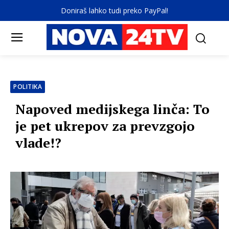
Doniraš lahko tudi preko PayPal!
POLITIKA
Napoved medijskega linča: To
je pet ukrepov za prevzgojo
vlade!?