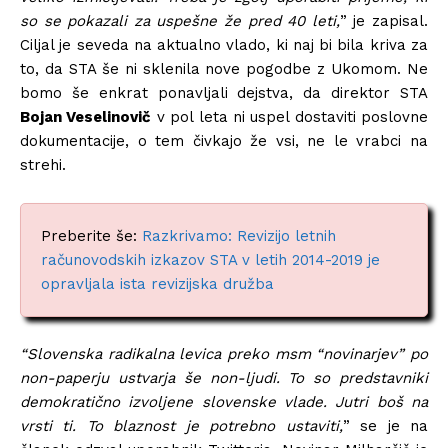
so se pokazali za uspešne že pred 40 leti,
” je zapisal.
Ciljal je seveda na aktualno vlado, ki naj bi bila kriva za
to, da STA še ni sklenila nove pogodbe z Ukomom. Ne
bomo še enkrat ponavljali dejstva, da direktor STA
Bojan Veselinovič
v pol leta ni uspel dostaviti poslovne
dokumentacije, o tem čivkajo že vsi, ne le vrabci na
strehi.
Preberite še:
Razkrivamo: Revizijo letnih
računovodskih izkazov STA v letih 2014-2019 je
opravljala ista revizijska družba
“Slovenska radikalna levica preko msm “novinarjev” po
non-paperju ustvarja še non-ljudi. To so predstavniki
demokratično izvoljene slovenske vlade. Jutri boš na
vrsti ti. To blaznost je potrebno ustaviti,
” se je na