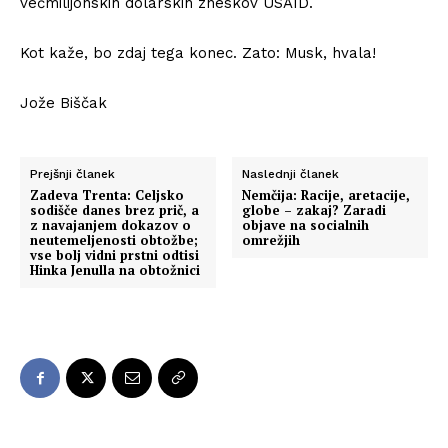
večmilijonskih dolarskih zneskov USAID.
Kot kaže, bo zdaj tega konec. Zato: Musk, hvala!
Jože Biščak
Prejšnji članek
Naslednji članek
Zadeva Trenta: Celjsko
Nemčija: Racije, aretacije,
sodišče danes brez prič, a
globe – zakaj? Zaradi
z navajanjem dokazov o
objave na socialnih
neutemeljenosti obtožbe;
omrežjih
vse bolj vidni prstni odtisi
Hinka Jenulla na obtožnici