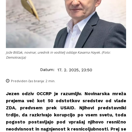
Jože Biščak, novinar, urednik in voditelj oddaje Kavarna Hayek. (Foto:
Demokracija)
Datum:
17. 2. 2025, 23:50
Predviden čas branja:
2
min.
Jezen odziv OCCRP je razumljiv. Novinarska mreža
prejema več kot 50 odstotkov sredstev od vlade
ZDA, predvsem prek USAID. Njihovi predstavniki
trdijo, da razkrivajo korupcijo po vsem svetu, toda
pogosto postavljajo pod vprašaj njihovo resnično
neodvisnost in nagnjenost k resnicoljubnosti. Prej se