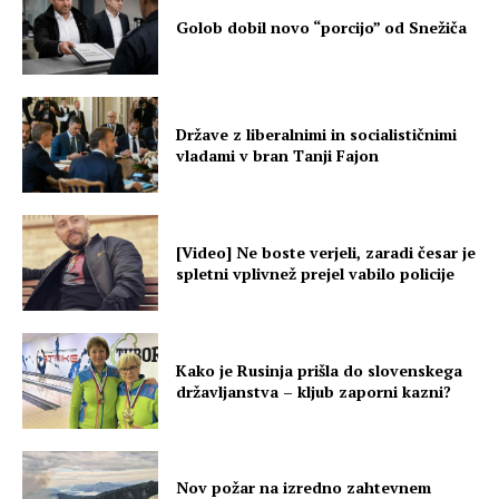
Golob dobil novo “porcijo” od Snežiča
Države z liberalnimi in socialističnimi
vladami v bran Tanji Fajon
[Video] Ne boste verjeli, zaradi česar je
spletni vplivnež prejel vabilo policije
Kako je Rusinja prišla do slovenskega
državljanstva – kljub zaporni kazni?
Nov požar na izredno zahtevnem