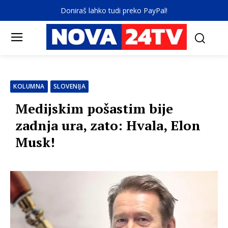
Doniraš lahko tudi preko PayPal!
KOLUMNA
SLOVENIJA
Medijskim pošastim bije
zadnja ura, zato: Hvala, Elon
Musk!