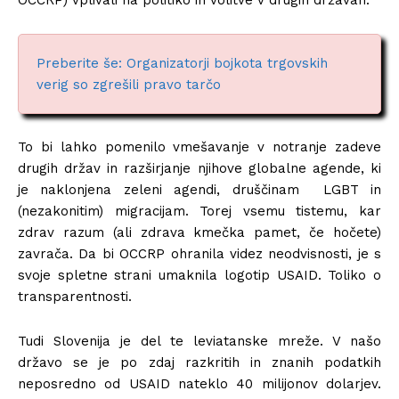
OCCRP) vplivali na politiko in volitve v drugih državah.
Preberite še: Organizatorji bojkota trgovskih
verig so zgrešili pravo tarčo
To bi lahko pomenilo vmešavanje v notranje zadeve
drugih držav in razširjanje njihove globalne agende, ki
je naklonjena zeleni agendi, druščinam LGBT in
(nezakonitim) migracijam. Torej vsemu tistemu, kar
zdrav razum (ali zdrava kmečka pamet, če hočete)
zavrača. Da bi OCCRP ohranila videz neodvisnosti, je s
svoje spletne strani umaknila logotip USAID. Toliko o
transparentnosti.
Tudi Slovenija je del te leviatanske mreže. V našo
državo se je po zdaj razkritih in znanih podatkih
neposredno od USAID nateklo 40 milijonov dolarjev.