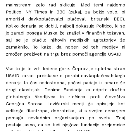
mainstream zelo rad sklicuje. Med temi najdemo
Politico, NY Times in BBC (zakaj, za božjo voljo, bi
ameriški davkoplačevalci plačevali britanski BBC).
Koliko denarja so dobili, najbolj dokazuje Politico, ki se
je zaradi posega Muska že znašel v finančnih težavah,
saj se je plačilo njihovih medijskih agitatorjev že
zamaknilo. To kaže, da noben od teh medijev ni
zmožen preživeti na trgu brez pomoči agencije USAID.
Vse to je le vrh ledene gore. Čeprav je spletna stran
USAID zaradi preiskave o porabi davkoplačevalskega
denarja ta čas nedostopna, počasi padajo iz omare še
drugi okostnjaki. Denimo Fundacija za odprto družbo
globalnega škodljivca in zločinca proti človeštvu
Georgea Sorosa. Levičarski mediji ga opisujejo kot
velikega filantropa, dobrotnika, ki s svojim denarjem
pomaga nevladnim organizacijam po svetu. Zdaj
postaja jasno, da so tudi njegove fundacije prejemnice