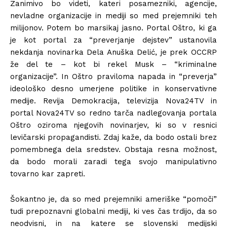
Zanimivo bo videti, kateri posamezniki, agencije,
nevladne organizacije in mediji so med prejemniki teh
milijonov. Potem bo marsikaj jasno. Portal Oštro, ki ga
je kot portal za “preverjanje dejstev” ustanovila
nekdanja novinarka Dela Anuška Delić, je prek OCCRP
že del te – kot bi rekel Musk – “kriminalne
organizacije”. In Oštro praviloma napada in “preverja”
ideološko desno umerjene politike in konservativne
medije. Revija Demokracija, televizija Nova24TV in
portal Nova24TV so redno tarča nadlegovanja portala
Oštro oziroma njegovih novinarjev, ki so v resnici
levičarski propagandisti. Zdaj kaže, da bodo ostali brez
pomembnega dela sredstev. Obstaja resna možnost,
da bodo morali zaradi tega svojo manipulativno
tovarno kar zapreti.
Šokantno je, da so med prejemniki ameriške “pomoči”
tudi prepoznavni globalni mediji, ki ves čas trdijo, da so
neodvisni, in na katere se slovenski medijski