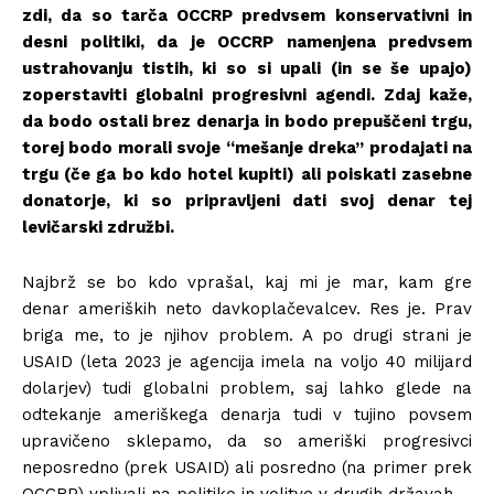
zdi, da so tarča OCCRP predvsem konservativni in
desni politiki, da je OCCRP namenjena predvsem
ustrahovanju tistih, ki so si upali (in se še upajo)
zoperstaviti globalni progresivni agendi. Zdaj kaže,
da bodo ostali brez denarja in bodo prepuščeni trgu,
torej bodo morali svoje “mešanje dreka” prodajati na
trgu (če ga bo kdo hotel kupiti) ali poiskati zasebne
donatorje, ki so pripravljeni dati svoj denar tej
levičarski združbi.
Najbrž se bo kdo vprašal, kaj mi je mar, kam gre
denar ameriških neto davkoplačevalcev. Res je. Prav
briga me, to je njihov problem. A po drugi strani je
USAID (leta 2023 je agencija imela na voljo 40 milijard
dolarjev) tudi globalni problem, saj lahko glede na
odtekanje ameriškega denarja tudi v tujino povsem
upravičeno sklepamo, da so ameriški progresivci
neposredno (prek USAID) ali posredno (na primer prek