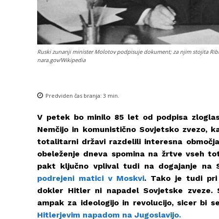
Ruski zunanji minister Molotov podpisuje dokument; za njim stojita Ribb
nara.gov/Wikipedia
Predviden čas branja:
3
min.
V petek bo minilo 85 let od podpisa zlogl
Nemčijo in komunistično Sovjetsko zvezo, ka
totalitarni državi razdelili interesna območj
obeleženje dneva spomina na žrtve vseh tota
pakt ključno vplival tudi na dogajanje na 
podrejeni matici v Moskvi
. Tako je tudi pr
dokler Hitler ni napadel Sovjetske zveze.
ampak za ideologijo in revolucijo, sicer bi 
Hitlerjevim napadom na Jugoslavijo.