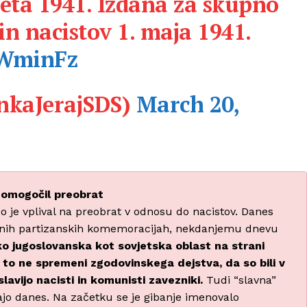
 leta 1941. Izdana za skupno
n nacistov 1. maja 1941.
0WminFz
nkaJerajSDS)
March 20,
e omogočil preobrat
o je vplival na preobrat v odnosu do nacistov. Danes
raznih partizanskih komemoracijah, nekdanjemu dnevu
tako jugoslovanska kot sovjetska oblast na strani
 to ne spremeni zgodovinskega dejstva, da so bili v
vijo nacisti in komunisti zavezniki.
Tudi “slavna”
jajo danes. Na začetku se je gibanje imenovalo