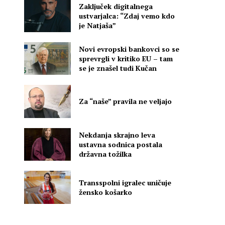
Zaključek digitalnega
ustvarjalca: “Zdaj vemo kdo
je Natjaša”
Novi evropski bankovci so se
sprevrgli v kritiko EU – tam
se je znašel tudi Kučan
Za “naše” pravila ne veljajo
Nekdanja skrajno leva
ustavna sodnica postala
državna tožilka
a
Transspolni igralec uničuje
,
žensko košarko