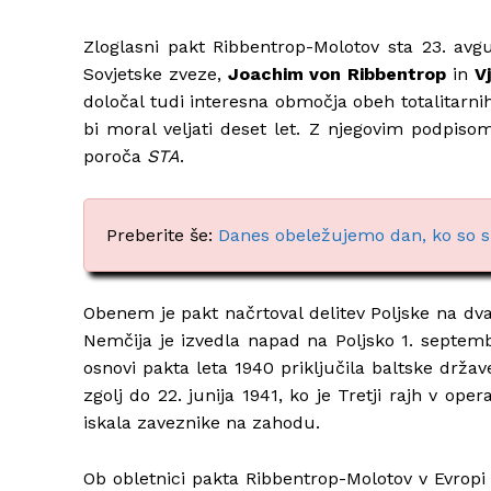
Zloglasni pakt Ribbentrop-Molotov sta 23. avg
Sovjetske zveze,
Joachim von Ribbentrop
in
V
določal tudi interesna območja obeh totalitar
bi moral veljati deset let. Z njegovim podpisom 
poroča
STA
.
Preberite še:
Danes obeležujemo dan, ko so si 
Obenem je pakt načrtoval delitev Poljske na dva 
Nemčija je izvedla napad na Poljsko 1. septemb
osnovi pakta leta 1940 priključila baltske drža
zgolj do 22. junija 1941, ko je Tretji rajh v ope
iskala zaveznike na zahodu.
Ob obletnici pakta Ribbentrop-Molotov v Evropi