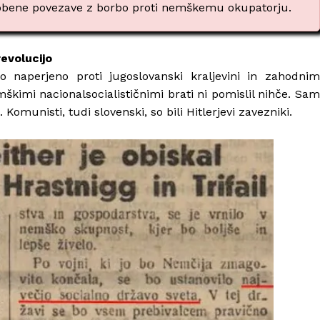
o nobene povezave z borbo proti nemškemu okupatorju.
revolucijo
lo naperjeno proti jugoslovanski kraljevini in zahodnim
emškimi nacionalsocialističnimi brati ni pomislil nihče. Sam
omunisti, tudi slovenski, so bili Hitlerjevi zavezniki.