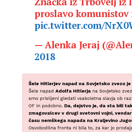
Značka iz Trbovelj iz
proslavo komunistov i
pic.twitter.com/NrX
— Alenka Jeraj (@Ale
2018
Šele Hitlerjev napad na Sovjetsko zvezo j
Šele napad
Adolfa Hitlerja
na Sovjetsko zvez
smo prisiljeni gledati vsakoletna slavja ob 
OF in podobno.
Da, dejstvo je, da sta bili 
zmagovalcev v drugi svetovni vojni, vendar
času nemškega napada na Kraljevino Jugosla
Osvobodilna fronta ni bila to, za kar jo proda