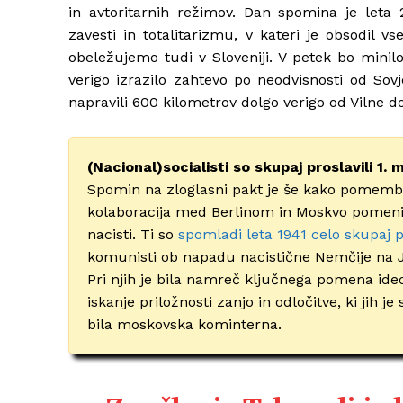
in avtoritarnih režimov. Dan spomina je leta 
zavesti in totalitarizmu, v kateri je obsodil 
obeležujemo tudi v Sloveniji. V petek bo minilo 
verigo izrazilo zahtevo po neodvisnosti od Sov
napravili 600 kilometrov dolgo verigo od Vilne do
(Nacional)socialisti so skupaj proslavili 1. 
Spomin na zloglasni pakt je še kako pomemben
kolaboracija med Berlinom in Moskvo pomeni
nacisti. Ti so
spomladi leta 1941 celo skupaj pr
komunisti ob napadu nacistične Nemčije na J
Pri njih je bila namreč ključnega pomena ideo
iskanje priložnosti zanjo in odločitve, ki jih
bila moskovska kominterna.