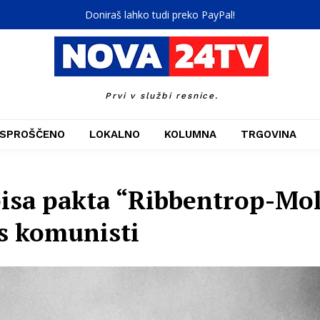
Doniraš lahko tudi preko PayPal!
Prvi v službi resnice.
SPROŠČENO
LOKALNO
KOLUMNA
TRGOVINA
isa pakta “Ribbentrop-Mol
 s komunisti