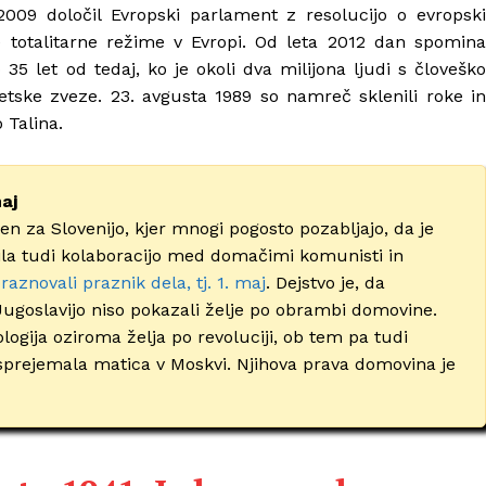
2009 določil Evropski parlament z resolucijo o evropski
vse totalitarne režime v Evropi. Od leta 2012 dan spomina
35 let od tedaj, ko je okoli dva milijona ljudi s človeško
jetske zveze. 23. avgusta 1989 so namreč sklenili roke in
 Talina.
maj
 za Slovenijo, kjer mnogi pogosto pozabljajo, da je
la tudi kolaboracijo med domačimi komunisti in
aznovali praznik dela, tj. 1. maj
. Dejstvo je, da
ugoslavijo niso pokazali želje po obrambi domovine.
logija oziroma želja po revoluciji, ob tem pa tudi
 je sprejemala matica v Moskvi. Njihova prava domovina je