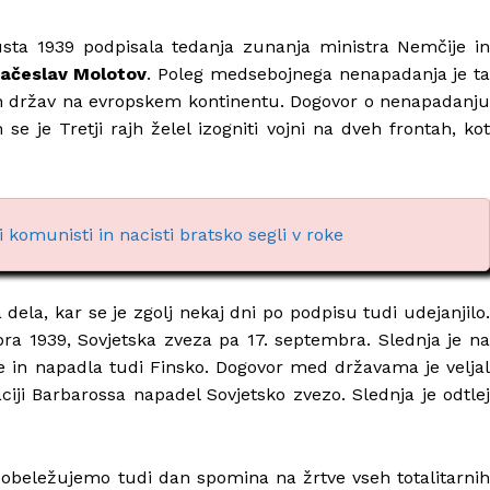
usta 1939 podpisala tedanja zunanja ministra Nemčije in
jačeslav Molotov
. Poleg medsebojnega nenapadanja je ta
nih držav na evropskem kontinentu. Dogovor o nenapadanju
se je Tretji rajh želel izogniti vojni na dveh frontah, kot
komunisti in nacisti bratsko segli v roke
dela, kar se je zgolj nekaj dni po podpisu tudi udejanjilo.
ra 1939, Sovjetska zveza pa 17. septembra. Slednja je na
ve in napadla tudi Finsko. Dogovor med državama je veljal
raciji Barbarossa napadel Sovjetsko zvezo. Slednja je odtlej
 obeležujemo tudi dan spomina na žrtve vseh totalitarnih