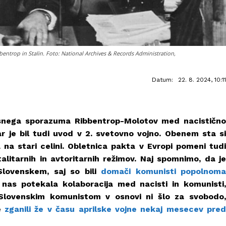
entrop in Stalin. Foto: National Archives & Records Administration,
Datum:
22. 8. 2024, 10:11
asnega sporazuma Ribbentrop-Molotov med nacistično
r je bil tudi uvod v 2. svetovno vojno. Obenem sta si
a na stari celini. Obletnica pakta v Evropi pomeni tudi
litarnih in avtoritarnih režimov. Naj spomnimo, da je
Slovenskem, saj so bili
domači komunisti popolnom
i nas potekala kolaboracija med nacisti in komunisti
 Slovenskim komunistom v osnovi ni šlo za svobodo,
se
zganili že v času aprilske vojne nekaj mesecev pred