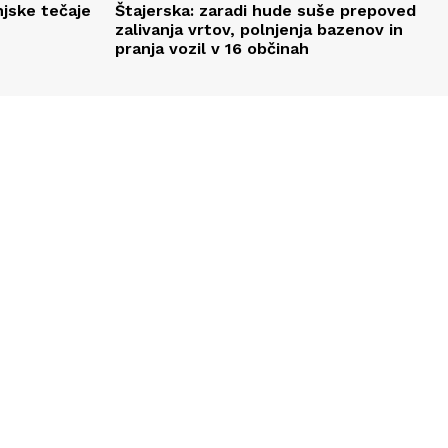
njske tečaje
Štajerska: zaradi hude suše prepoved
zalivanja vrtov, polnjenja bazenov in
pranja vozil v 16 občinah