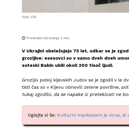
Foto: STA
Predviden čas branja:
2
min.
V Ukrajini obeležujejo 75 let, odkar se je zgo
grozljive: esesovci so v samo dveh dneh umoril
soteski Babin ubili okoli 200 tisoč ljudi.
Grozljiv poboj kijevskih Judov se je zgodil v le 
tisti čas so v Kijevu obnovili zelene površine, po
tukaj zgodilo, da se napake iz preteklosti ne bo
Oglejte si še:
Kulturni marksizem je virus, ki u