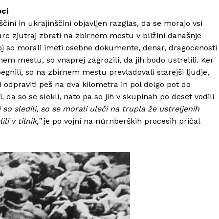
oci
čini in ukrajinščini objavljen razglas, da se morajo vsi
ure zjutraj zbrati na zbirnem mestu v bližini današnje
j so morali imeti osebne dokumente, denar, dragocenosti
rnem mestu, so vnaprej zagrozili, da jih bodo ustrelili. Ker
egnili, so na zbirnem mestu prevladovali starejši ljudje,
i odpraviti peš na dva kilometra in pol dolgo pot do
ili, da so se slekli, nato pa so jih v skupinah po deset vodili
 so sledili, so se morali uleči na trupla že ustreljenih
li v tilnik,”
je po vojni na nürnberških procesih pričal