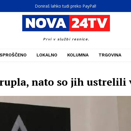
Doniraš lahko tudi preko PayPal!
Prvi v službi resnice.
SPROŠČENO
LOKALNO
KOLUMNA
TRGOVINA
rupla, nato so jih ustrelili 