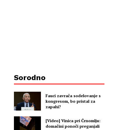
Sorodno
Fauci zavrača sodelovanje s
kongresom, bo pristal za
zapahi?
[Video] Vinica pri Črnomlju:
domačini ponoči preganjali