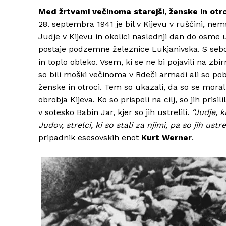
Med žrtvami večinoma starejši, ženske in otr
28. septembra 1941 je bil v Kijevu v ruščini, nemš
Judje v Kijevu in okolici naslednji dan do osme 
postaje podzemne železnice Lukjanivska. S sebo
in toplo obleko. Vsem, ki se ne bi pojavili na zbi
so bili moški večinoma v Rdeči armadi ali so pob
ženske in otroci. Tem so ukazali, da so se moral
obrobja Kijeva. Ko so prispeli na cilj, so jih prisil
v sotesko Babin Jar, kjer so jih ustrelili.
“Judje, ki
Judov, strelci, ki so stali za njimi, pa so jih ustreli
pripadnik esesovskih enot
Kurt Werner
.