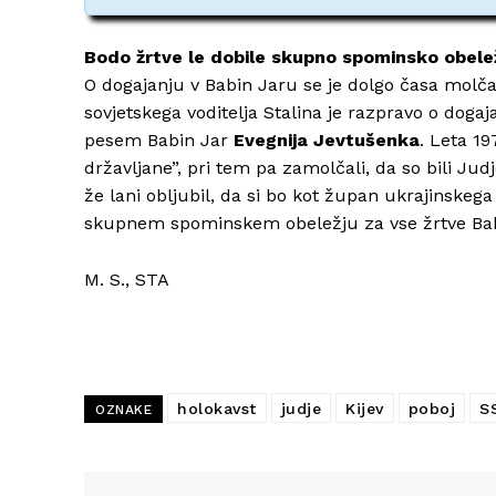
Bodo žrtve le dobile skupno spominsko obele
O dogajanju v Babin Jaru se je dolgo časa molča
sovjetskega voditelja Stalina je razpravo o doga
pesem Babin Jar
Evegnija Jevtušenka
. Leta 19
državljane”, pri tem pa zamolčali, da so bili Judj
že lani obljubil, da si bo kot župan ukrajinskeg
skupnem spominskem obeležju za vse žrtve Bab
M. S., STA
holokavst
judje
Kijev
poboj
S
OZNAKE