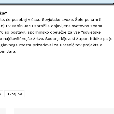
žje?
lo, še posebej v času Sovjetske zveze. Šele po smrti
janju v Babin Jaru sprožila objavljena svetovno znana
76 so postavili spominsko obeležje za vse “sovjetske
e najštevilčnejše žrtve. Sedanji kijevski župan Kličko pa je
a glavnega mesta prizadeval za uresničitev projekta o
in Jara.
S
Ukrajina