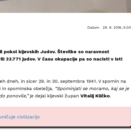
Datum:
29. 9. 2016, 5:00
dil pokol kijevskih Judov. Številke so naravnost
i 33.771 judov. V času okupacije pa so nacisti v isti
dveh dneh, in sicer 29. in 30. septembra 1941. V spomin na
ti in spominska obeležja.
“Spominjati se moramo, kaj se je
do ponovile,”
je dejal kijevski župan
Vitalij Kličko
.
ničuje civilizacijo