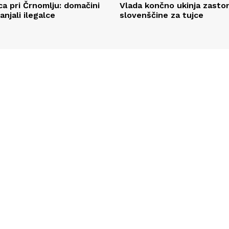
ca pri Črnomlju: domačini
Vlada končno ukinja zasto
njali ilegalce
slovenščine za tujce