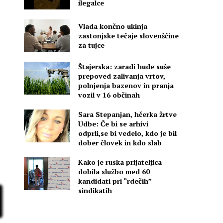
ilegalce
Vlada končno ukinja
zastonjske tečaje slovenščine
za tujce
Štajerska: zaradi hude suše
prepoved zalivanja vrtov,
polnjenja bazenov in pranja
vozil v 16 občinah
Sara Stepanjan, hčerka žrtve
Udbe: Če bi se arhivi
odprli,se bi vedelo, kdo je bil
dober človek in kdo slab
Kako je ruska prijateljica
dobila službo med 60
kandidati pri “rdečih”
sindikatih