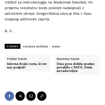
Inštitut za mikrobiologijo na Medicinski fakulteti. Po
prejemu rezultatov bodo policisti nadaljevali z
ustreznimi ukrepi. Gregorčičeva ulica je bila v času
izvajanja aktivnosti zaprta.
B. O.
OZNAKE
sumljiva pošiljka
vlada
Prejšnji članek
Naslednji članek
Iskrena hvala vsem, ki ste
Črna gora dobila uradno
nas podprli!
povabilo v NATO, Putin
nezadovoljen