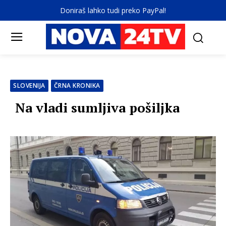
Doniraš lahko tudi preko PayPal!
SLOVENIJA
ČRNA KRONIKA
Na vladi sumljiva pošiljka