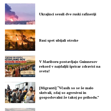
Ukrajinci sesuli dve ruski rafineriji
Rusi spet ubijali otroke
V Mariboru postavljajo Guinnesov
rekord v najdaljši špricar zdravici na
svetu!
[Migranti] “Včasih so se še malo
skrivali, zdaj so agresivni in
gospodovalni že takoj po prihodu.”